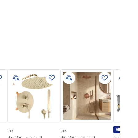
Allahindlus
Rea
Rea
Rea Venti varjatud
Rea Venti varjatud