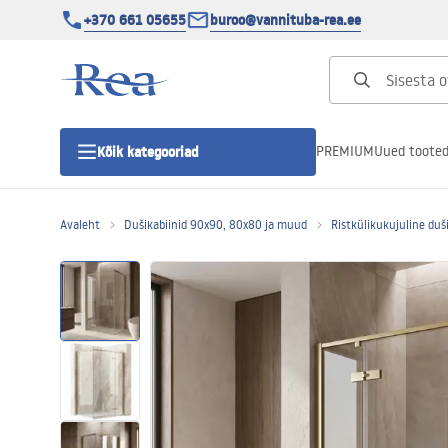
+370 661 05655
buroo@vannituba-rea.ee
PREMIUM
Uued toote
Kõik kategooriad
Avaleht
Dušikabiinid 90x90, 80x80 ja muud
Ristkülikukujuline duš
Dušikabiinid
Duši uks
Vannitoa dušialused
Lineaarne duši äravool