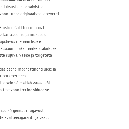
dušikabiinile Bruno
, millel on
n luksuslikust disainist ja
vannituppa originaalseid lahendusi.
Brushed Gold toonis annab
 korrosioonile ja niiskusele.
upidavus mehaanilistele
tsiooni maksimaalse stabiilsuse.
te sujuva, vaikse ja tõrgeteta
lgas täpne magnettihend ukse ja
t pritsmete eest.
li disain võimaldab vasak- või
a teie vannitoa individuaalse
davad kõrgeimat mugavust,
e kvaliteedigarantii ja veatu