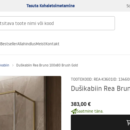
Tasuta Kohaletoimetamine
S
d
Bestseller
Allahindlus
Meist
Kontakt
ikabiin
Dušikabiin Rea Bruno 100x80 Brush Gold
TOOTEKOOD
:
REA-K3601
ID
:
13460
Dušikabiin Rea Bru
383,00 €
Saatmine täna.