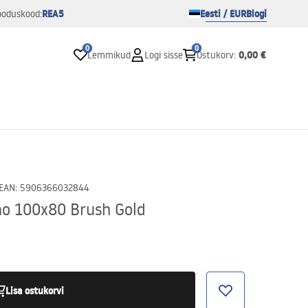
REA5
Eesti / EUR
Blogi
ooduskood:
0
0
0,00 €
Lemmikud
Logi sisse
Ostukorv
:
EAN
:
5906366032844
no 100x80 Brush Gold
Lisa ostukorvi