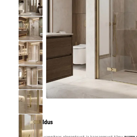
Tualettruumid
Vajub ära
Vannid ja ekraanid
Vannitoa segistid
Vannitoas dušid
Köök
Vannitoa tarvikud
Tootekirjeldus