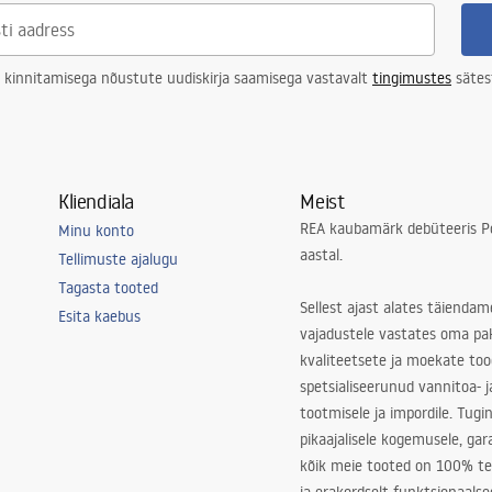
 kinnitamisega nõustute uudiskirja saamisega vastavalt
tingimustes
sätes
Kliendiala
Meist
REA kaubamärk debüteeris Po
Minu konto
aastal.
Tellimuste ajalugu
Tagasta tooted
Sellest ajast alates täiendam
Esita kaebus
vajadustele vastates oma pa
kvaliteetsete ja moekate to
spetsialiseerunud vannitoa- j
tootmisele ja impordile. Tugi
pikaajalisele kogemusele, ga
kõik meie tooted on 100% te