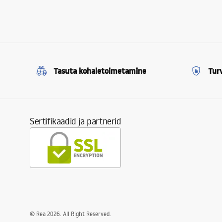
Tasuta kohaletoimetamine
Tur
Sertifikaadid ja partnerid
©
Rea
2026
. All Right Reserved.