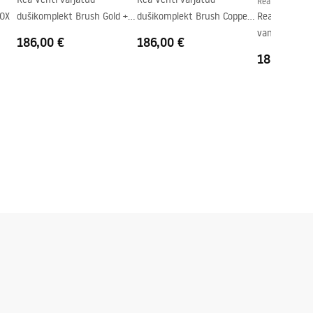
Rea
BOX
dušikomplekt Brush Gold +
dušikomplekt Brush Copper
Rea Lungo Co
BOX
+ BOX
vannisegisti 
186,00 €
186,00 €
188,00 €