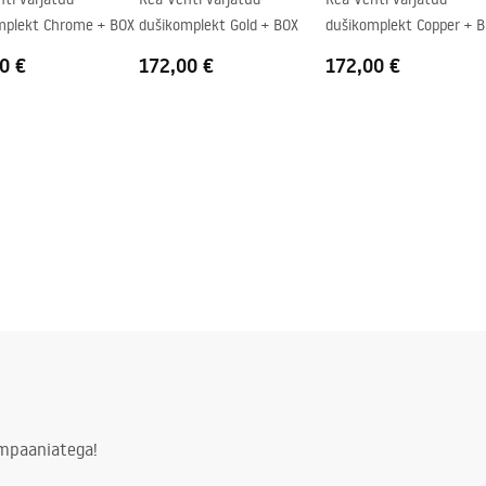
mplekt Chrome + BOX
dušikomplekt Gold + BOX
dušikomplekt Copper + 
0 €
172,00 €
172,00 €
ampaaniatega!