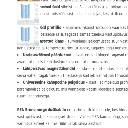
nurga 
Hinnake oma vannitoas elegantsust ja kaasaegsust tänu
Brushed Gold
ainulaadne
viimistlus. See on täiuslik kombinatsioo
funktsionaalsusest, mis rõõmustab iga kasutajat, kes otsib oma 
Brushed Gold profiilid
– alumiiniumkonstruktsioon väärikas 
vannitoale ehtelaadse stiili, tagades samas täieliku vastupidavuse
6 mm karastatud klaas
– turvaklaasi iseloomustab suur vast
kahjustustele ja temperatuurimuutustele, tagades kogu konstruk
Usaldusväärsed pöörduksed
– kvaliteetsed hinged tagavad us
avanemise, kiis teeb dušinurka sisenemise mugavaks.
Läbipaistvad magnettihendid
– diskreetne tihendus, sealhu
seina vahel, tagab täieliku tiheduse ja kaitseb vannituba tõhusal
Universaalne kahepoolne paigaldus
– hästi läbimõeldud profii
parempoolset paigaldust, mis võimaldab kabiini ideaalselt sobitad
ruumilahendusega.
REA
Bruno nurga dušikabiin
on parim valik inimestele, kes hin
vastupidavust ja kaasaegset disaini. Valides
REA
kaubamärgi, saat
vannitoa esteetika, mis rõõmustab silma aastaid.