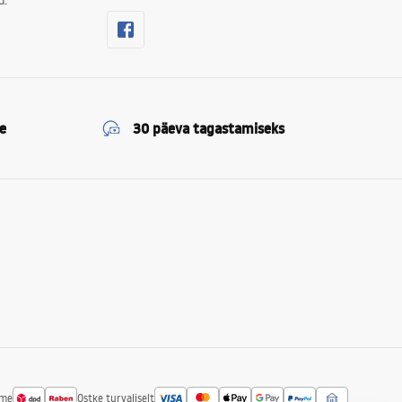
d.
e
30 päeva tagastamiseks
ime
Ostke turvaliselt