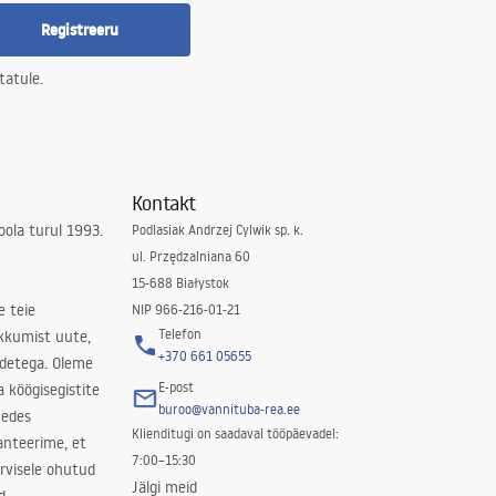
Registreeru
tatule.
Kontakt
ola turul 1993.
Podlasiak Andrzej Cylwik sp. k.
ul. Przędzalniana 60
15-688 Białystok
e teie
NIP 966-216-01-21
Telefon
kkumist uute,
+370 661 05655
odetega. Oleme
E-post
a köögisegistite
buroo@vannituba-rea.ee
nedes
Klienditugi on saadaval tööpäevadel:
ranteerime, et
7:00–15:30
rvisele ohutud
Jälgi meid