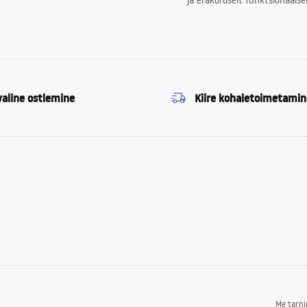
ja erakordselt funktsionaalse
valine ostlemine
Kiire kohaletoimetamin
Me tarn