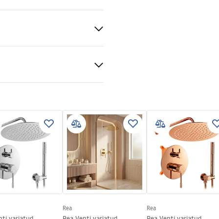
ld
ldusjuhend
nt 6mm
ukcja_monta__u_Kabiny_BRU
õi põrandal
e
Rea
Rea
ti varjatud
Rea Venti varjatud
Rea Venti varjatud