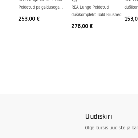
Rea
Peidetud paigaldusega
REA Lungo Peidetud
dušiko
dušikomplekt REA Lungo
dušikomplekt Gold Brushed
253,00 €
153,0
White + BOX
+ BOX
276,00 €
Uudiskiri
Olge kursis uudiste ja k