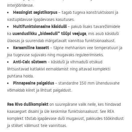
interjööridesse.
Messingist segistikorpus
– tagab tugeva konstruktsiooni ja
vastupidavuse igapäevases kasutuses.
Multifunktsionaalne käsidušš
– pakub lisaks tavarežiimidele
uuenduslikku „bideeduši” tüüpi veejuga
ka
, mis asub käsiduši
ülaosas ja suurendab märgatavalt vannitoa funktsionaalsust.
Keraamiline kassett
– täpne mehhanism vee temperatuuri ja
joa tugevuse sujuvaks ning mugavaks reguleerimiseks.
Anti-Calc süsteem
– käsiduši ja vihmaduši otsikud
lihtsustavad katlakivi eemaldamist ning aitavad komplekti
puhtana hoida.
Pinnapealne paigaldus
– standardne 150 mm ühendusvahe
võimaldab kiiret ja lihtsat paigaldust.
Rea Rivo dušikomplekt
on suurepärane valik neile, kes hindavad
kaasaegset disaini ja üle keskmise funktsionaalsust. See
REA
komplekt tõstab igapäevase duši mugavust, pakkudes töökindlust
ja stiilset välimust teie vannitoas.