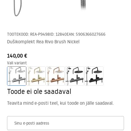
TOOTEKOOD
:
REA-P9498
ID
:
12840
EAN
:
5906366027666
Dušikomplekt Rea Rivo Brush Nickel
140,00 €
Vali variant
Toode ei ole saadaval
Teavita mind e-posti teel, kui toode on jälle saadaval.
Sinu e-posti aadress