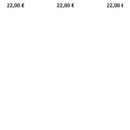
Ühenduste vahekaugus
150
mm
22,00 €
22,00 €
22,00 €
Garantii
5 aastat