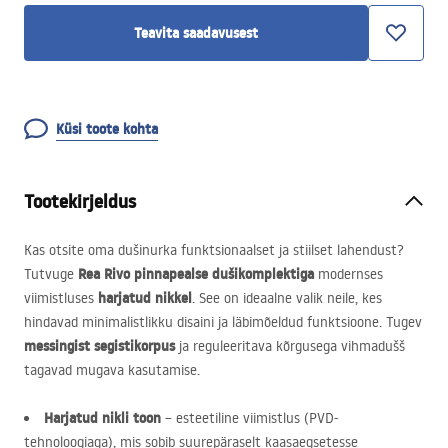
Teavita saadavusest
Küsi toote kohta
Tootekirjeldus
Kas otsite oma dušinurka funktsionaalset ja stiilset lahendust?
Rea Rivo pinnapealse dušikomplektiga
Tutvuge
modernses
harjatud nikkel
viimistluses
. See on ideaalne valik neile, kes
hindavad minimalistlikku disaini ja läbimõeldud funktsioone. Tugev
messingist segistikorpus
ja reguleeritava kõrgusega vihmadušš
tagavad mugava kasutamise.
Harjatud nikli toon
– esteetiline viimistlus (
PVD
-
tehnoloogiaga), mis sobib suurepäraselt kaasaegsetesse