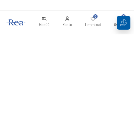
0
0
Menüü
Konto
Lemmikud
Ostukorv
Uudiskiri
Olge kursis uudiste ja kampaaniatega!
Registreeru
Oma andmete sisestamise ja kinnitamisega nõustute uudiskirja
saamisega vastavalt
tingimustes
sätestatule.