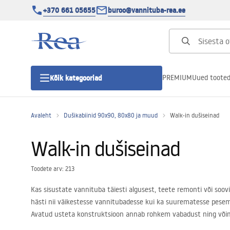
+370 661 05655
buroo@vannituba-rea.ee
PREMIUM
Uued toote
Kõik kategooriad
Avaleht
Dušikabiinid 90x90, 80x80 ja muud
Walk-in dušiseinad
Dušikabiinid
Walk-in dušiseinad
Duši uks
Toodete arv: 213
Vannitoa dušialused
Kas sisustate vannituba täiesti algusest, teete remonti või soov
hästi nii väikestesse vannitubadesse kui ka suurematesse pese
Lineaarne duši äravool
Avatud usteta konstruktsioon annab rohkem vabadust ning võimal