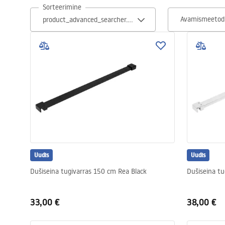
Sorteerimine
Tualettruumid
Avamismeetod
Vajub ära
Vannid ja ekraanid
Vannitoa segistid
Vannitoas dušid
Uudis
Köök
Uudis
Dušiseina tugivarras 150 cm Rea Black
Dušiseina t
Vannitoa tarvikud
33,00 €
38,00 €