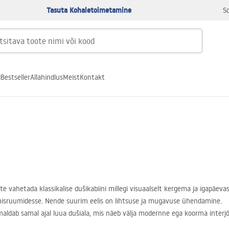
Tasuta Kohaletoimetamine
S
d
Bestseller
Allahindlus
Meist
Kontakt
ite vahetada klassikalise dušikabiini millegi visuaalselt kergema ja igapä
misruumidesse. Nende suurim eelis on lihtsuse ja mugavuse ühendamine.
dab samal ajal luua dušiala, mis näeb välja modernne ega koorma interjö