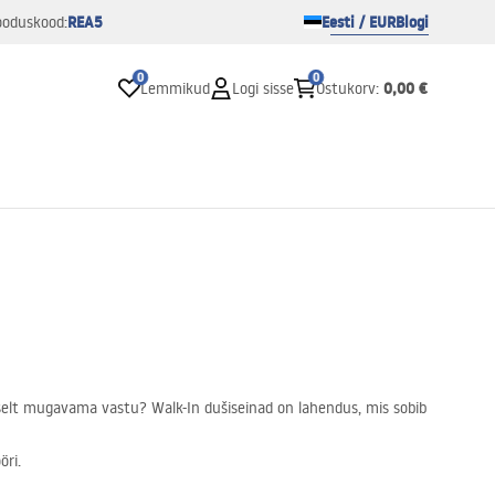
REA5
Eesti / EUR
Blogi
ooduskood:
0
0
0,00 €
Lemmikud
Logi sisse
Ostukorv
:
evaselt mugavama vastu? Walk-In dušiseinad on lahendus, mis sobib
öri.