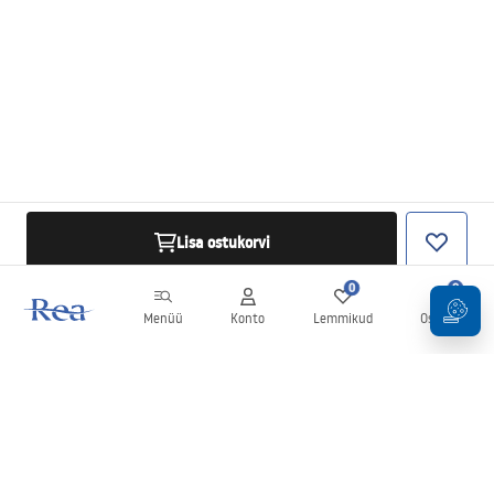
Lisa ostukorvi
0
0
Menüü
Konto
Lemmikud
Ostukorv
Uudiskiri
Olge kursis uudiste ja kampaaniatega!