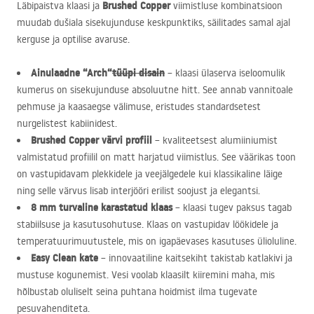
Brushed Copper
Läbipaistva klaasi ja
viimistluse kombinatsioon
muudab dušiala sisekujunduse keskpunktiks, säilitades samal ajal
kerguse ja optilise avaruse.
Ainulaadne “Arch“
tüüpi disain
– klaasi ülaserva iseloomulik
kumerus on sisekujunduse absoluutne hitt. See annab vannitoale
pehmuse ja kaasaegse välimuse, eristudes standardsetest
nurgelistest kabiinidest.
Brushed Copper värvi profiil
– kvaliteetsest alumiiniumist
valmistatud profiilil on matt harjatud viimistlus. See väärikas toon
on vastupidavam plekkidele ja veejälgedele kui klassikaline läige
ning selle värvus lisab interjööri erilist soojust ja elegantsi.
8 mm turvaline karastatud klaas
– klaasi tugev paksus tagab
stabiilsuse ja kasutusohutuse. Klaas on vastupidav löökidele ja
temperatuurimuutustele, mis on igapäevases kasutuses ülioluline.
Easy Clean kate
– innovaatiline kaitsekiht takistab katlakivi ja
mustuse kogunemist. Vesi voolab klaasilt kiiremini maha, mis
hõlbustab oluliselt seina puhtana hoidmist ilma tugevate
pesuvahenditeta.