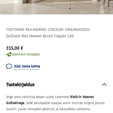
TOOTEKOOD
:
REA-K6689
ID
:
13352
EAN
:
5906366033223
Dušisein Rea Heaven Brush Copper 120
315,00 €
Saatmine teisipäev.
Küsi toote kohta
Tootekirjeldus
Walk-in Heaven
Viige oma vannitoa disain uuele tasemele
dušiseinaga
. Selle ainulaadne kaarjas vorm murrab sirgete joonte
mustri, tuues interjööri peenust ja luksuslikku iseloomu.