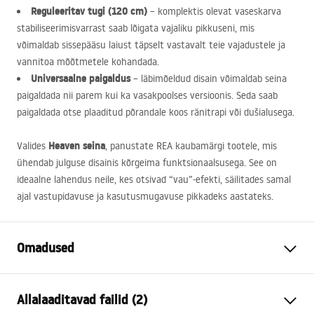
Reguleeritav tugi (120 cm)
– komplektis olevat vaseskarva
stabiliseerimisvarrast saab lõigata vajaliku pikkuseni, mis
võimaldab sissepääsu laiust täpselt vastavalt teie vajadustele ja
vannitoa mõõtmetele kohandada.
Universaalne paigaldus
– läbimõeldud disain võimaldab seina
paigaldada nii parem kui ka vasakpoolses versioonis. Seda saab
paigaldada otse plaaditud põrandale koos ränitrapi või dušialusega.
Heaven seina
Valides
, panustate
REA
kaubamärgi tootele, mis
ühendab julguse disainis kõrgeima funktsionaalsusega. See on
ideaalne lahendus neile, kes otsivad “vau”-efekti, säilitades samal
ajal vastupidavuse ja kasutusmugavuse pikkadeks aastateks.
Omadused
Suurus (uks x sein)
120
Allalaaditavad failid (2)
Värv
Harjatud vask