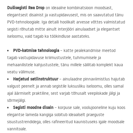
Dušisegisti Rea Drop
on ideaalne kombinatsioon moodsast,
elegantsest disainist ja vastupidavusest, mis on saavutatud tänu
PVD
-tehnoloogiale. Iga detaili hoolikalt arvesse võttes valmistatud
segisti rõhutab mitte ainult interjööri ainulaadset ja elegantset
iseloomu, vaid tagab ka töökindluse aastateks.
PVD
-katmise tehnoloogia
– katte pealekandmise meetod
tagab vastupidavuse kriimustustele, tuhmumisele ja
mehaanilistele kahjustustele, tänu millele säilitab komplekt kaua
veatu välimuse.
Harjatud satiinstruktuur
– ainulaadne pinnaviimistlus hajutab
valgust peenelt ja annab segistile luksusliku iseloomu, olles samal
ajal äärmiselt praktiline, sest varjab tõhusalt veepiiskade jälgi ja
sõrmejälgi.
Segisti moodne disain
– korpuse sale, voolujooneline kuju koos
elegantse lameda kangiga sobitub ideaalselt praeguste
sisustustrendidega, olles rafineeritud kaunistuseks igale moodsale
vannitoale.