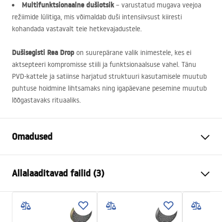
Multifunktsionaalne dušiotsik
– varustatud mugava veejoa
režiimide lülitiga, mis võimaldab duši intensiivsust kiiresti
kohandada vastavalt teie hetkevajadustele.
Dušisegisti Rea Drop
on suurepärane valik inimestele, kes ei
aktsepteeri kompromisse stiili ja funktsionaalsuse vahel. Tänu
PVD
-kattele ja satiinse harjatud struktuuri kasutamisele muutub
puhtuse hoidmine lihtsamaks ning igapäevane pesemine muutub
lõõgastavaks rituaaliks.
Omadused
Kraani tüüp
dušš
Allalaaditavad failid (3)
Paigaldusviis
Seinale paigaldatav
Värv
Titaan
Kokkupaneku juhised
Materjal
Messing, ABS
Faucet.pdf