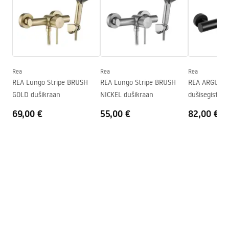
Kõrgus
115
mm
Kattetehnoloogia
PVD
Pielęgnacja
Ühenduse läbimõõt
1/2 tolli
Pielęgnacja.pdf
Ühenduste vahekaugus
150
mm
Garantii
5 aastat
Rea
Rea
Rea
Garantiitingimused
REA Lungo Stripe BRUSH
REA Lungo Stripe BRUSH
REA ARGUS Cl
Warranty_Terms_and_Conditions_Faucets_-_5.pdf
GOLD dušikraan
NICKEL dušikraan
dušisegisti
69,00 €
55,00 €
82,00 €