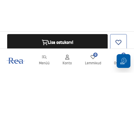
Lisa ostukorvi
0
0
Menüü
Konto
Lemmikud
Ostukorv
Uudiskiri
Olge kursis uudiste ja kampaaniatega!