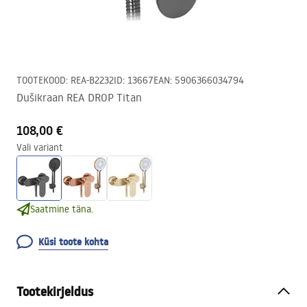
TOOTEKOOD
:
REA-B2232
ID
:
13667
EAN
:
5906366034794
Dušikraan REA DROP Titan
108,00 €
Vali variant
Saatmine täna.
Küsi toote kohta
Tootekirjeldus