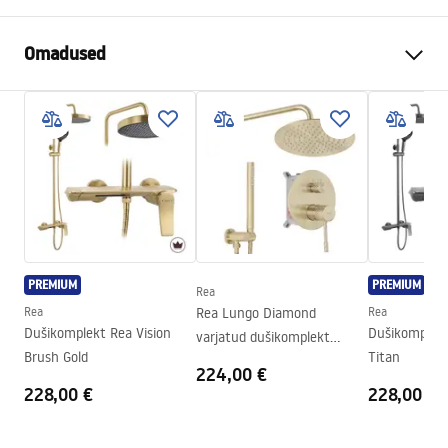
Omadused
Suurus (uks x sein)
120
Värv
Must
Kabiini tüüp
Walk-in
Klaasi värvus
Transparent 8mm
Seria
Bler
Dušikabiini suund
Universaalne
PREMIUM
PREMIUM
Rea
Garantii
24 kuud
Rea
Rea Lungo Diamond
Rea
Dušikomplekt Rea Vision
Dušikomplekt
varjatud dušikomplekt
Brush Gold
Titan
Brush Gold + BOX
224,00 €
228,00 €
228,00 €