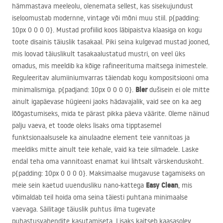
hämmastava meeleolu, olenemata sellest, kas sisekujundust
iseloomustab modernne, vintage või mõni muu stiil. p{padding:
10px 0 0 0 0}. Mustad profiilid koos läbipaistva klaasiga on kogu
toote disainis täiuslik tasakaal. Piki seina kulgevad mustad jooned,
mis loovad täiuslikult tasakaalustatud mustri, on veel üks
omadus, mis meeldib ka kõige rafineerituma maitsega inimestele.
Reguleeritav alumiiniumvarras täiendab kogu kompositsiooni oma
Bler
minimalismiga. p{padjand: 10px 0 0 0 0}.
dušisein ei ole mitte
ainult igapäevase hügieeni jaoks hädavajalik, vaid see on ka aeg
lõõgastumiseks, mida te pärast pikka päeva väärite. Oleme näinud
palju vaeva, et toode oleks lisaks oma tipptasemel
funktsionaalsusele ka ainulaadne element teie vannitoas ja
meeldiks mitte ainult teie kehale, vaid ka teie silmadele. Laske
endal teha oma vannitoast enamat kui lihtsalt värskenduskoht.
p{padding: 10px 0 0 0 0}. Maksimaalse mugavuse tagamiseks on
Easy Clean
meie sein kaetud uuendusliku nano-kattega
, mis
võimaldab teil hoida oma seina täiesti puhtana minimaalse
vaevaga. Säilitage täiuslik puhtus ilma tugevate
puhastusvahendite kasutamiseta. Lisaks kaitseb kaasasolev