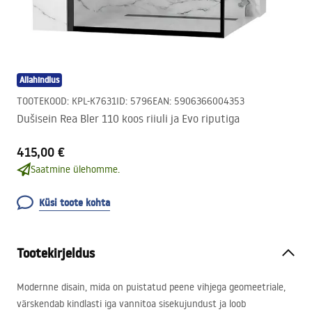
Allahindlus
TOOTEKOOD
:
KPL-K7631
ID
:
5796
EAN
:
5906366004353
Dušisein Rea Bler 110 koos riiuli ja Evo riputiga
415,00 €
Saatmine ülehomme.
Küsi toote kohta
Tootekirjeldus
Modernne disain, mida on puistatud peene vihjega geomeetriale,
värskendab kindlasti iga vannitoa sisekujundust ja loob