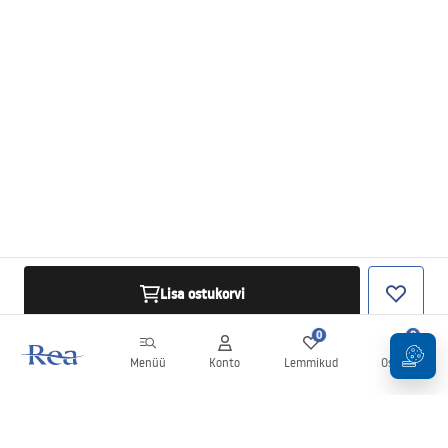
Lisa ostukorvi
0
0
Menüü
Konto
Lemmikud
Ostukorv
Uudiskiri