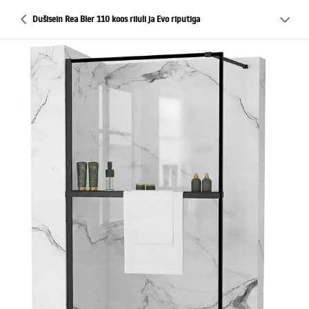
Dušisein Rea Bler 110 koos riiuli ja Evo riputiga