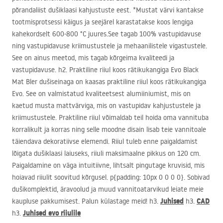
põrandaliist dušiklaasi kahjustuste eest. *Mustat värvi kantakse
tootmisprotsessi käigus ja seejärel karastatakse koos lengiga
kahekordselt 600-800 °C juures.See tagab 100% vastupidavuse
ning vastupidavuse kriimustustele ja mehaanilistele vigastustele.
See on ainus meetod, mis tagab kõrgeima kvaliteedi ja
vastupidavuse. h2. Praktiline riiul koos rätikukangiga Evo Black
Mat Bler dušiseinaga on kaasas praktiline riiul koos rätikukangiga
Evo. See on valmistatud kvaliteetsest alumiiniumist, mis on
kaetud musta mattvärviga, mis on vastupidav kahjustustele ja
kriimustustele. Praktiline riiul võimaldab teil hoida oma vannituba
korralikult ja korras ning selle moodne disain lisab teie vannitoale
täiendava dekoratiivse elemendi. Riiul tuleb enne paigaldamist
lõigata dušiklaasi laiuseks, riiuli maksimaalne pikkus on 120 cm.
Paigaldamine on väga intuitiivne, lihtsalt pingutage kruvisid, mis
hoiavad riiulit soovitud kõrgusel. p{padding: 10px 0 0 0 0}. Sobivad
dušikomplektid, äravoolud ja muud vannitoatarvikud leiate meie
Juhised
CAD
kaupluse pakkumisest. Palun külastage meid! h3.
h3.
Juhised evo riiulile
h3.