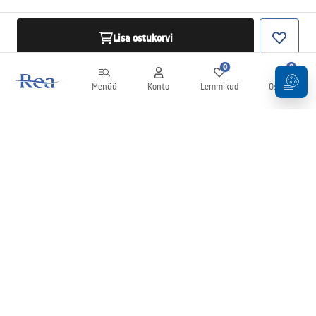
Lisa ostukorvi
0
0
Menüü
Konto
Lemmikud
Ostukorv
Uudiskiri
Olge kursis uudiste ja kampaaniatega!
Registreeru
Oma andmete sisestamise ja kinnitamisega nõustute uudiskirja
saamisega vastavalt
tingimustes
sätestatule.