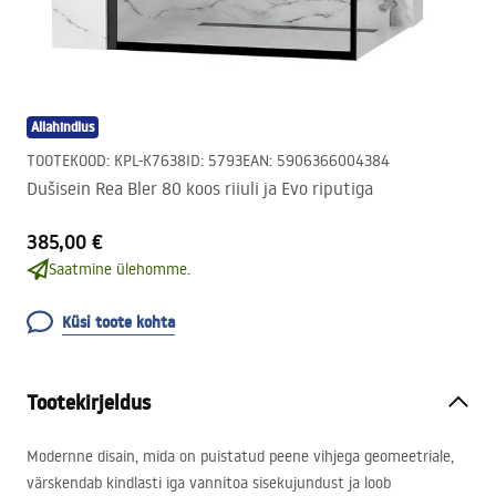
Allahindlus
TOOTEKOOD
:
KPL-K7638
ID
:
5793
EAN
:
5906366004384
Dušisein Rea Bler 80 koos riiuli ja Evo riputiga
385,00 €
Saatmine ülehomme.
Küsi toote kohta
Tootekirjeldus
Modernne disain, mida on puistatud peene vihjega geomeetriale,
värskendab kindlasti iga vannitoa sisekujundust ja loob