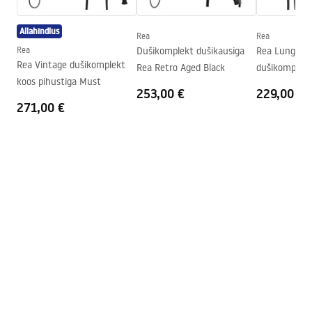
Dušikabiini suund
Universaalne
Allahindlus
Rea
Rea
Garantii
24 kuud
Rea
Dušikomplekt dušikausiga
Rea Lungo va
Rea Vintage dušikomplekt
Rea Retro Aged Black
dušikomplekt
koos pihustiga Must
253,00 €
229,00 €
271,00 €