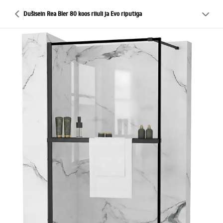
Dušisein Rea Bler 80 koos riiuli ja Evo riputiga