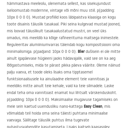
hämmastava meeleolu, olenemata sellest, kas sisekujundust
iseloomustab modernne, vintage või mõni muu stiil. p{padding:
10px 0 0 0 0}. Mustad profiilid koos läbipaistva klaasiga on kogu
toote disainis täiuslik tasakaal. Piki seina kulgevad mustad jooned,
mis loovad täiuslikult tasakaalustatud mustri, on veel üks
omadus, mis meeldib ka kõige rafineerituma maitsega inimestele.
Reguleeritav alumiiniumvarras täiendab kogu kompositsiooni oma
Bler
minimalismiga. p{padjand: 10px 0 0 0 0}.
dušisein ei ole mitte
ainult igapäevase hügieeni jaoks hädavajalik, vaid see on ka aeg
lõõgastumiseks, mida te pärast pikka päeva väärite. Oleme näinud
palju vaeva, et toode oleks lisaks oma tipptasemel
funktsionaalsusele ka ainulaadne element teie vannitoas ja
meeldiks mitte ainult teie kehale, vaid ka teie silmadele. Laske
endal teha oma vannitoast enamat kui lihtsalt värskenduskoht.
p{padding: 10px 0 0 0 0}. Maksimaalse mugavuse tagamiseks on
Easy Clean
meie sein kaetud uuendusliku nano-kattega
, mis
võimaldab teil hoida oma seina täiesti puhtana minimaalse
vaevaga. Säilitage täiuslik puhtus ilma tugevate
puhastusvahendite kasutamiseta. Lisaks kaitseb kaasasolev