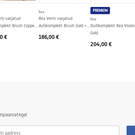
e
PREMIUM
Rea
ti varjatud
Rea Venti varjatud
Rea
mplekt Brush Copper
dušikomplekt Brush Gold +
Dušikomplekt Rea Vision
BOX
Gold
0 €
186,00 €
204,00 €
ampaaniatega!