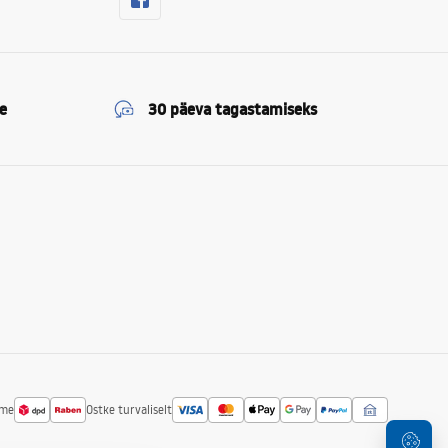
e
30 päeva tagastamiseks
ime
Ostke turvaliselt