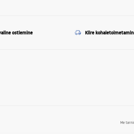
valine ostlemine
Kiire kohaletoimetamin
Me tarn