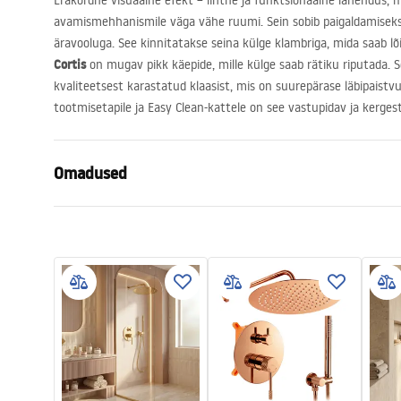
Erakordne visuaalne efekt – lihtne ja funktsionaalne lahendus, m
avamismehhanismile väga vähe ruumi. Sein sobib paigaldamiseks 
äravooluga. See kinnitatakse seina külge klambriga, mida saab lõ
Cortis
on mugav pikk käepide, mille külge saab rätiku riputada. 
kvaliteetsest karastatud klaasist, mis on suurepärase läbipaistv
tootmisetapile ja Easy Clean-kattele on see vastupidav ja kerges
Omadused
Suurus (uks x sein)
120
Värv
Kuld
Kabiini tüüp
Walk-in
Klaasi värvus
Transpare
Avamismeetod
Libistades
Seria
Cortis
Kõrgus (mm)
1995
mm