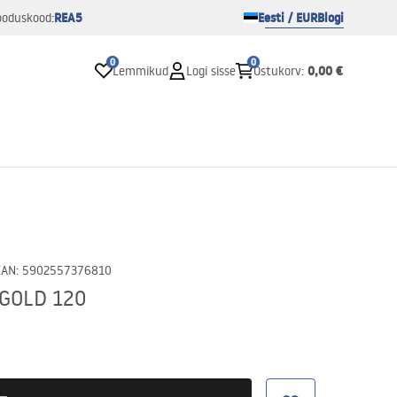
REA5
Eesti / EUR
Blogi
ooduskood:
0
0
0,00 €
Lemmikud
Logi sisse
Ostukorv
:
EAN
:
5902557376810
s GOLD 120