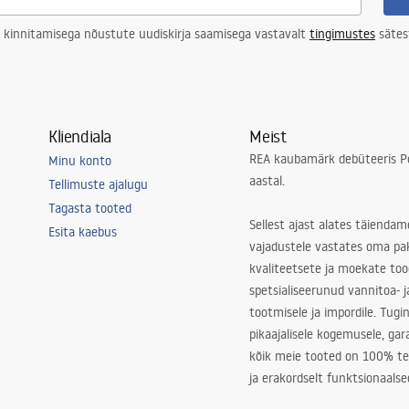
 kinnitamisega nõustute uudiskirja saamisega vastavalt
tingimustes
sätes
Kliendiala
Meist
REA kaubamärk debüteeris Po
Minu konto
aastal.
Tellimuste ajalugu
Tagasta tooted
Sellest ajast alates täiendam
Esita kaebus
vajadustele vastates oma pa
kvaliteetsete ja moekate to
spetsialiseerunud vannitoa- j
tootmisele ja impordile. Tugi
pikaajalisele kogemusele, ga
kõik meie tooted on 100% te
ja erakordselt funktsionaalse