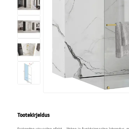
Tualettruumid
Vajub ära
Vannid ja ekraanid
Vannitoa segistid
Vannitoas dušid
Köök
Vannitoa tarvikud
Tootekirjeldus