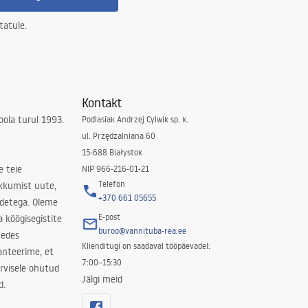
tatule.
Kontakt
ola turul 1993.
Podlasiak Andrzej Cylwik sp. k.
ul. Przędzalniana 60
15-688 Białystok
e teie
NIP 966-216-01-21
Telefon
kkumist uute,
+370 661 05655
odetega. Oleme
E-post
a köögisegistite
buroo@vannituba-rea.ee
nedes
Klienditugi on saadaval tööpäevadel:
ranteerime, et
7:00–15:30
rvisele ohutud
Jälgi meid
d.