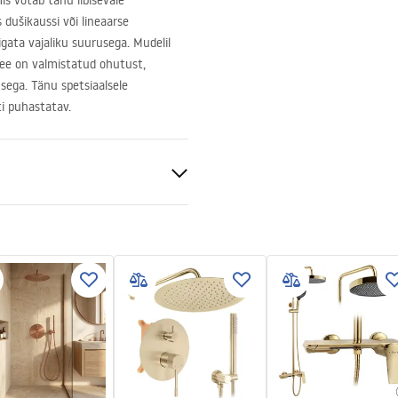
is võtab tänu libisevale
dušikaussi või lineaarse
igata vajaliku suurusega. Mudelil
See on valmistatud ohutust,
usega. Tänu spetsiaalsele
ti puhastatav.
nt 6mm