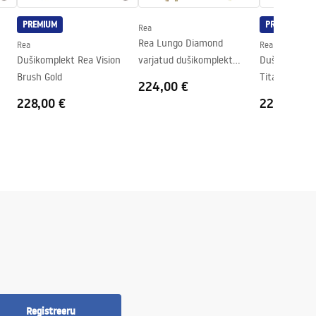
PREMIUM
PREMIUM
Rea
Rea Lungo Diamond
Rea
Rea
Dušikomplekt Rea Vision
varjatud dušikomplekt
Dušikomplekt
Brush Gold
Brush Gold + BOX
Titan
224,00 €
228,00 €
228,00 €
Registreeru