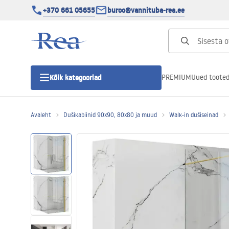
+370 661 05655
buroo@vannituba-rea.ee
PREMIUM
Uued toote
Kõik kategooriad
Avaleht
Dušikabiinid 90x90, 80x80 ja muud
Walk-in dušiseinad
Dušikabiinid
Duši uks
Vannitoa dušialused
Lineaarne duši äravool