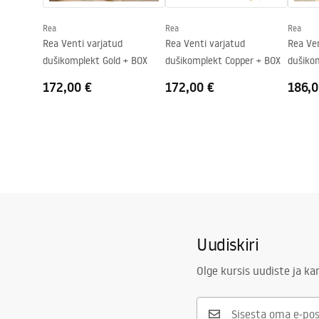
Dušikabiini suund
Universaaln
Rea
Rea
Rea
Garantii
24 kuud
Rea Venti varjatud
Rea Venti varjatud
Rea Ven
dušikomplekt Gold + BOX
dušikomplekt Copper + BOX
dušiko
+ BOX
172,00 €
172,00 €
186,0
Uudiskiri
Olge kursis uudiste ja k