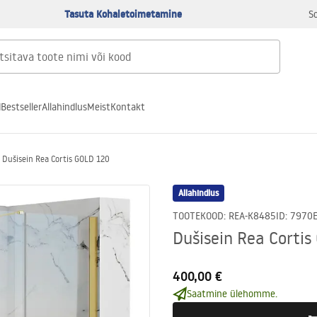
Tasuta Kohaletoimetamine
S
d
Bestseller
Allahindlus
Meist
Kontakt
Dušisein Rea Cortis GOLD 120
Allahindlus
TOOTEKOOD
:
REA-K8485
ID
:
7970
Dušisein Rea Corti
400,00 €
Saatmine ülehomme.