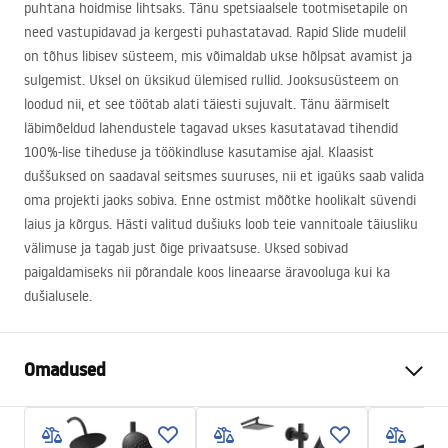
puhtana hoidmise lihtsaks. Tänu spetsiaalsele tootmisetapile on
need vastupidavad ja kergesti puhastatavad. Rapid Slide mudelil
on tõhus libisev süsteem, mis võimaldab ukse hõlpsat avamist ja
sulgemist. Uksel on üksikud ülemised rullid. Jooksusüsteem on
loodud nii, et see töötab alati täiesti sujuvalt. Tänu äärmiselt
läbimõeldud lahendustele tagavad ukses kasutatavad tihendid
100%-lise tiheduse ja töökindluse kasutamise ajal. Klaasist
duššuksed on saadaval seitsmes suuruses, nii et igaüks saab valida
oma projekti jaoks sobiva. Enne ostmist mõõtke hoolikalt süvendi
laius ja kõrgus. Hästi valitud dušiuks loob teie vannitoale täiusliku
välimuse ja tagab just õige privaatsuse. Uksed sobivad
paigaldamiseks nii põrandale koos lineaarse äravooluga kui ka
dušialusele.
Omadused
Ukse avamise meetod
Libistades