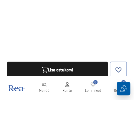
Lisa ostukorvi
0
0
Menüü
Konto
Lemmikud
Ostukorv
Uudiskiri
Olge kursis uudiste ja kampaaniatega!