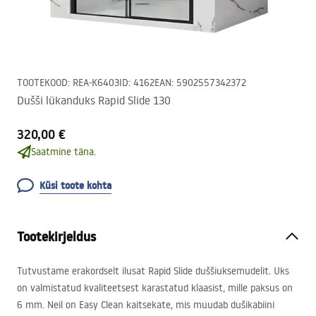
TOOTEKOOD
:
REA-K6403
ID
:
4162
EAN
:
5902557342372
Dušši lükanduks Rapid Slide 130
320,00 €
Saatmine täna.
Küsi toote kohta
Tootekirjeldus
Tutvustame erakordselt ilusat Rapid Slide duššiuksemudelit. Uks
on valmistatud kvaliteetsest karastatud klaasist, mille paksus on
6 mm. Neil on Easy Clean kaitsekate, mis muudab dušikabiini