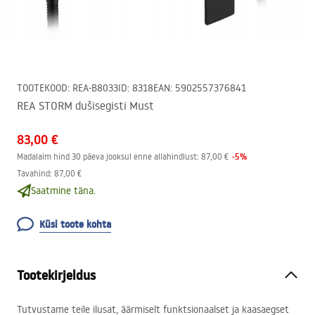
TOOTEKOOD
:
REA-B8033
ID
:
8318
EAN
:
5902557376841
REA STORM dušisegisti Must
83,00 €
-
5
%
Madalaim hind 30 päeva jooksul enne allahindlust:
87,00 €
Tavahind
:
87,00 €
Saatmine täna.
Küsi toote kohta
Tootekirjeldus
Tutvustame teile ilusat, äärmiselt funktsionaalset ja kaasaegset