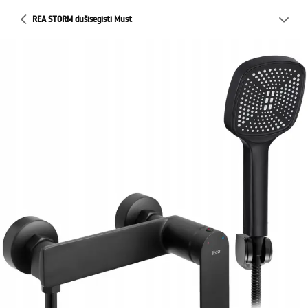
REA STORM dušisegisti Must