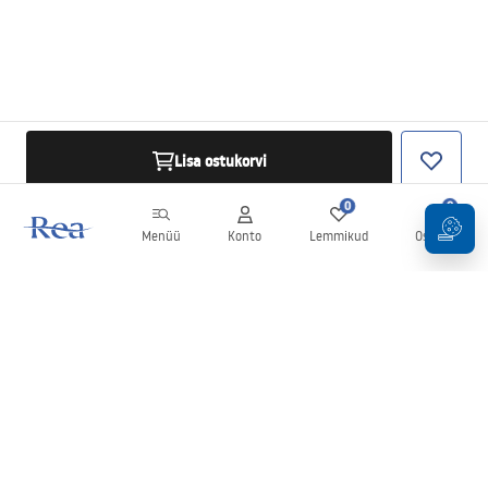
Lisa ostukorvi
0
0
Menüü
Konto
Lemmikud
Ostukorv
Uudiskiri
Olge kursis uudiste ja kampaaniatega!