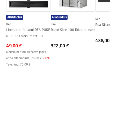
Ühenduse läbimõõt
1/2 tolli
Warranty_Terms_and_Conditions_Faucets_-_5.pdf
Ühenduste vahekaugus
150
mm
Allahindlus
Allahindlus
Garantii
5 aastat
Rea
Rea
Rea
Rea Stone du
Lineaarne äravool REA PURE
Rapid Slide 100 lükanduksed
NEO PRO black matt 50
438,00 €
49,00 €
322,00 €
Madalaim hind 30 päeva jooksul
enne allahindlust:
76,00 €
-
36
%
Tavahind
:
76,00 €