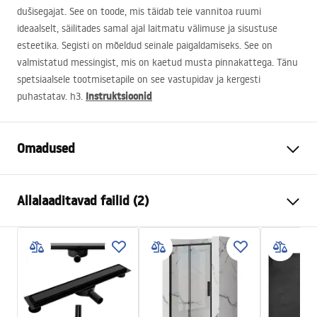
dušisegajat. See on toode, mis täidab teie vannitoa ruumi
ideaalselt, säilitades samal ajal laitmatu välimuse ja sisustuse
esteetika. Segisti on mõeldud seinale paigaldamiseks. See on
valmistatud messingist, mis on kaetud musta pinnakattega. Tänu
spetsiaalsele tootmisetapile on see vastupidav ja kergesti
Instruktsioonid
puhastatav. h3.
Omadused
Kraani tüüp
dušš
Allalaaditavad failid (2)
Paigaldusviis
Seinale paigaldatav
Värv
Must
Kokkupaneku juhised
Materjal
Messing, ABS
Faucet.pdf
Kõrgus
120
mm
Kattetehnoloogia
Electroplating
Garantiitingimused