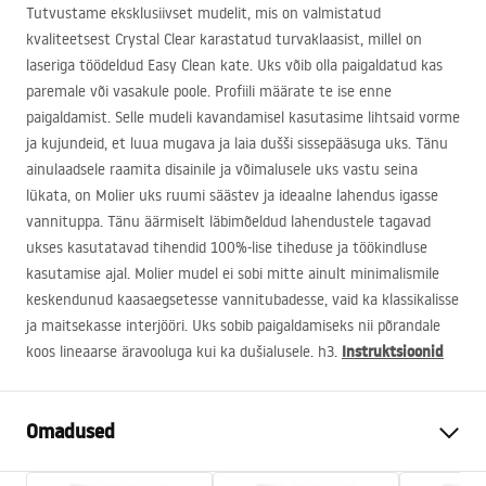
Tutvustame eksklusiivset mudelit, mis on valmistatud
kvaliteetsest Crystal Clear karastatud turvaklaasist, millel on
laseriga töödeldud Easy Clean kate. Uks võib olla paigaldatud kas
paremale või vasakule poole. Profiili määrate te ise enne
paigaldamist. Selle mudeli kavandamisel kasutasime lihtsaid vorme
ja kujundeid, et luua mugava ja laia dušši sissepääsuga uks. Tänu
ainulaadsele raamita disainile ja võimalusele uks vastu seina
lükata, on Molier uks ruumi säästev ja ideaalne lahendus igasse
vannituppa. Tänu äärmiselt läbimõeldud lahendustele tagavad
ukses kasutatavad tihendid 100%-lise tiheduse ja töökindluse
kasutamise ajal. Molier mudel ei sobi mitte ainult minimalismile
keskendunud kaasaegsetesse vannitubadesse, vaid ka klassikalisse
ja maitsekasse interjööri. Uks sobib paigaldamiseks nii põrandale
Instruktsioonid
koos lineaarse äravooluga kui ka dušialusele. h3.
Omadused