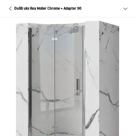
Dušši uks Rea Molier Chrome + Adapter 90