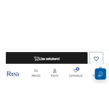
Lisa ostukorvi
0
0
Menüü
Konto
Lemmikud
Ostukorv
Uudiskiri
Olge kursis uudiste ja kampaaniatega!