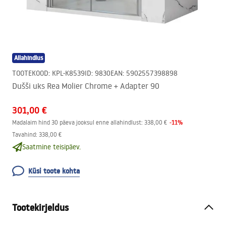
Allahindlus
TOOTEKOOD
:
KPL-K8539
ID
:
9830
EAN
:
5902557398898
Dušši uks Rea Molier Chrome + Adapter 90
301,00 €
-
11
%
Madalaim hind 30 päeva jooksul enne allahindlust:
338,00 €
Tavahind
:
338,00 €
Saatmine teisipäev.
Küsi toote kohta
Tootekirjeldus