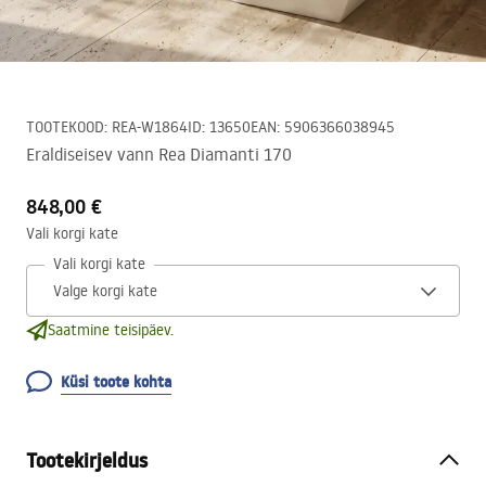
TOOTEKOOD
:
REA-W1864
ID
:
13650
EAN
:
5906366038945
Eraldiseisev vann Rea Diamanti 170
848,00 €
Vali korgi kate
Vali korgi kate
Saatmine teisipäev.
Küsi toote kohta
Tootekirjeldus