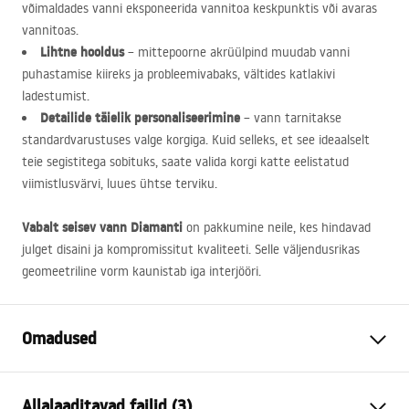
võimaldades vanni eksponeerida vannitoa keskpunktis või avaras
vannitoas.
Lihtne hooldus
– mittepoorne akrüülpind muudab vanni
puhastamise kiireks ja probleemivabaks, vältides katlakivi
ladestumist.
Detailide täielik personaliseerimine
– vann tarnitakse
standardvarustuses valge korgiga. Kuid selleks, et see ideaalselt
teie segistitega sobituks, saate valida korgi katte eelistatud
viimistlusvärvi, luues ühtse terviku.
Vabalt seisev vann Diamanti
on pakkumine neile, kes hindavad
julget disaini ja kompromissitut kvaliteeti. Selle väljendusrikas
geomeetriline vorm kaunistab iga interjööri.
Omadused
Vanni tüüp
vabalt seisev
Allalaaditavad failid (3)