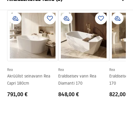
Värv
Valge
Materjal
Akrüül
Manual
Pikkus
1700
mm
Instrukcja_wanien_przy__ciennych.pdf
Laius
800
mm
Kõrgus
585
mm
Turvalisuse teave
Paigalduskülg
Universaalne
WARUNKI_BEZPIECZENSTWA_WANNY.pdf
Kork ja sifoon komplektis
Jah
Garantii
24 kuud
Rea
Rea
Rea
Garantiitingimused
Akrüülist seinavann Rea
Eraldiseisev vann Rea
Eraldiseisev 
Warranty_Terms_and_Conditions_Bathtubs.pdf
Capri 180cm
Diamanti 170
170
791,00 €
848,00 €
822,00 €