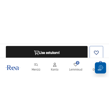
Lisa ostukorvi
0
0
Menüü
Konto
Lemmikud
Ostukorv
Uudiskiri
Olge kursis uudiste ja kampaaniatega!