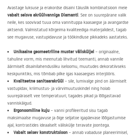
Avastage luksuse ja erakordse disaini täiuslik kombinatsioon meie
vabalt seisva akrüülvanniga Diamanti
. See on suurepärane valik
neile, kes soovivad tuua oma vannituppa kaasaegse ja avangardse
aktsendi. Valmistatud kõrgeima kvaliteediga materjalidest, tagab
see mugavuse, vastupidavuse ja töökindluse pikkadeks aastateks.
Unikaalne geomeetriline muster välisküljel
– originaalne,
tahuline vorm, mis meenutab lihvitud teemanti, annab vannile
äärmiselt disainilahendusliku iseloomu, muutudes dekoratiivseks
keskpunktiks, mis tõmbab pilke igas kaasaegses interjööris.
Kvaliteetne sanitaarakrüül
– sile, lumivalge pind on äärmiselt
vastupidav, kriimustus- ja värvimuutuskindel ning hoiab
suurepäraselt vee temperatuuri, tagades pikad ja lõõgastavad
vanniskäigud.
Ergonoomiline kuju
– vanni profileeritud sisu tagab
maksimaalse mugavuse ja õige seljatoe igapäevase lõõgastumise
ajal, kontrastides ideaalselt väliskülje teravate joontega.
Vabalt seisev konstruktsioon
– annab vabaduse planeerimisel,