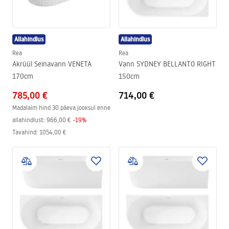
Allahindlus
Allahindlus
Rea
Rea
Akrüül Seinavann VENETA
Vann SYDNEY BELLANTO RIGHT
170cm
150cm
785,00 €
714,00 €
Madalaim hind 30 päeva jooksul enne
allahindlust:
966,00 €
-
19
%
Tavahind
:
1054,00 €