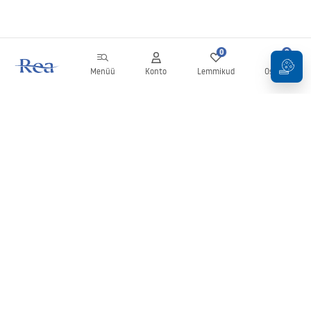
0
0
Menüü
Konto
Lemmikud
Ostukorv
Uudiskiri
Olge kursis uudiste ja kampaaniatega!
Registreeru
Oma andmete sisestamise ja kinnitamisega nõustute uudiskirja
saamisega vastavalt
tingimustes
sätestatule.