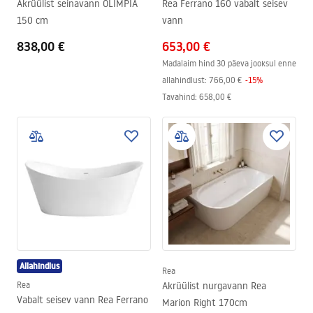
Akrüülist seinavann OLIMPIA
Rea Ferrano 160 vabalt seisev
150 cm
vann
838,00 €
653,00 €
Madalaim hind 30 päeva jooksul enne
allahindlust:
766,00 €
-
15
%
Tavahind
:
658,00 €
Allahindlus
Rea
Rea
Akrüülist nurgavann Rea
Vabalt seisev vann Rea Ferrano
Marion Right 170cm