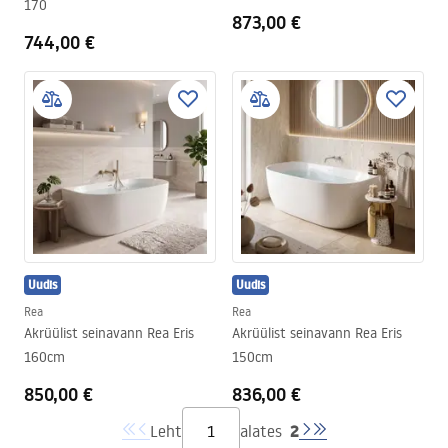
170
873,00 €
744,00 €
Uudis
Uudis
Rea
Rea
Akrüülist seinavann Rea Eris
Akrüülist seinavann Rea Eris
160cm
150cm
850,00 €
836,00 €
2
Leht
alates