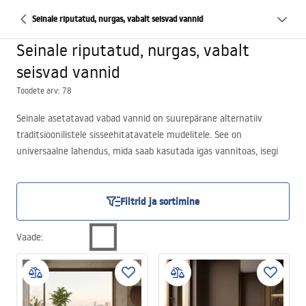
Seinale riputatud, nurgas, vabalt seisvad vannid
Seinale riputatud, nurgas, vabalt
seisvad vannid
Toodete arv: 78
Seinale asetatavad vabad vannid on suurepärane alternatiiv
traditsioonilistele sisseehitatavatele mudelitele. See on
universaalne lahendus, mida saab kasutada igas vannitoas, isegi
kõige väiksemas. See on võimalik, sest seinaäärne vaba vann on
varustatud spetsiaalselt lamedaks tehtud küljega, mis võimaldab
selle seina äärde lükata. Optimaalne mudeli pikkus 150 cm tagab
Filtrid ja sortimine
vanni kasutusmugavuse. Selline suur konstruktsioon ei mahu su
vannituppa? Ei ole probleemi. Rea poe valikus on saadaval
Vaade
:
kompaktne nurgavann mõõtudega 80×80 cm. Sind ootab siin ka
90×90 cm suurune vann. Meie tooteid iseloomustab
funktsionaalsus ja esteetiline välimus. Tavaliselt on need
ristkülikukujulised. Viimasel ajal on klientide seas üha