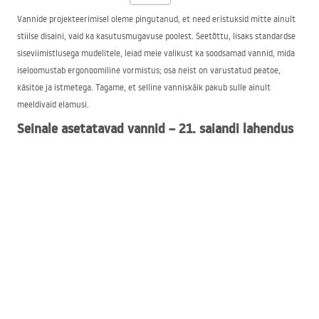
Vannide projekteerimisel oleme pingutanud, et need eristuksid mitte ainult
stiilse disaini, vaid ka kasutusmugavuse poolest. Seetõttu, lisaks standardse
siseviimistlusega mudelitele, leiad meie valikust ka soodsamad vannid, mida
iseloomustab ergonoomiline vormistus; osa neist on varustatud peatoe,
käsitoe ja istmetega. Tagame, et selline vanniskäik pakub sulle ainult
meeldivaid elamusi.
Seinale asetatavad vannid – 21. sajandi lahendus
Seinaäärsed vabad vannid ja dušivannid pakuvad mitmeid eeliseid. Erinevalt
traditsioonilistest mudelitest ei vaja need viimistlemist plaatimise ega katete
paigaldamise näol. Enne paigaldamist tuleb valida vaid sobiv koht, kus on
veevõtt ja äravool. Iga, isegi soodsaim vann, varustatakse meie poolt
vannikorgi ja äravoolutoruga. Selle paigaldamiseks valitud kohta piisab
jalgade reguleerimise võtme, silikooni koos dosaatoriga ja vesiloodiga. Vanni
on lihtne puhastada. Siiski vajab iga mudel, sõltumata selle parameetritest
(nt 80×80, 90×90 cm), regulaarset desinfitseerimist, mis aitab eemaldada
mikroobe ja katlakivi.
Kutsume teid soojalt tutvuma meie vannipoe pakkumisega.