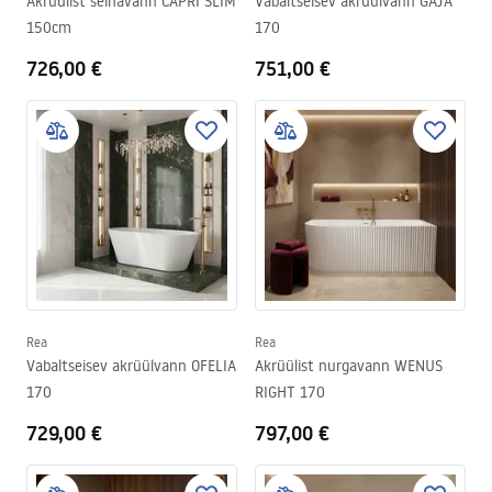
Akrüülist seinavann CAPRI SLIM
Vabaltseisev akrüülvann GAJA
150cm
170
726,00 €
751,00 €
Rea
Rea
Vabaltseisev akrüülvann OFELIA
Akrüülist nurgavann WENUS
170
RIGHT 170
729,00 €
797,00 €