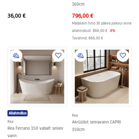
160cm
36,00 €
796,00 €
Madalaim hind 30 päeva jooksul enne
allahindlust:
866,00 €
-
8
%
Tavahind
:
866,00 €
Allahindlus
Rea
Rea
Akrüülist seinavann CAPRI
Rea Ferrano 150 vabalt seisev
150cm
vann