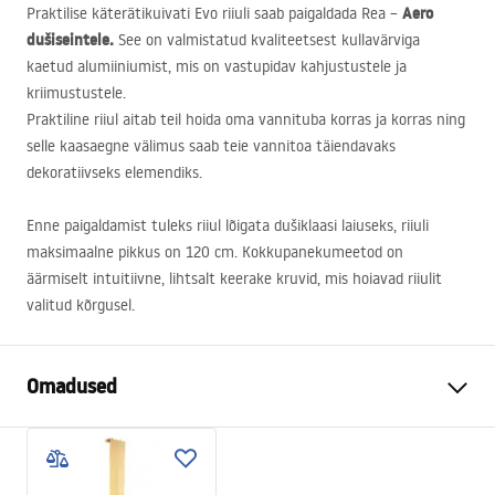
Aero
Praktilise käterätikuivati ​​Evo riiuli saab paigaldada Rea –
dušiseintele.
See on valmistatud kvaliteetsest kullavärviga
kaetud alumiiniumist, mis on vastupidav kahjustustele ja
kriimustustele.
Praktiline riiul aitab teil hoida oma vannituba korras ja korras ning
selle kaasaegne välimus saab teie vannitoa täiendavaks
dekoratiivseks elemendiks.
Enne paigaldamist tuleks riiul lõigata dušiklaasi laiuseks, riiuli
maksimaalne pikkus on 120 cm. Kokkupanekumeetod on
äärmiselt intuitiivne, lihtsalt keerake kruvid, mis hoiavad riiulit
valitud kõrgusel.
Omadused
Materjal
alumiinium
Värv
Kuld