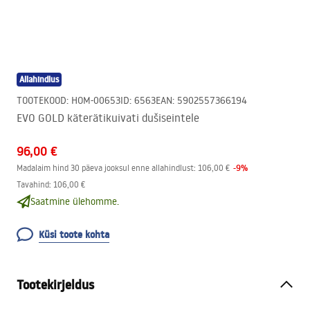
Allahindlus
TOOTEKOOD
:
HOM-00653
ID
:
6563
EAN
:
5902557366194
EVO GOLD käterätikuivati ​​dušiseintele
96,00 €
-
9
%
Madalaim hind 30 päeva jooksul enne allahindlust:
106,00 €
Tavahind
:
106,00 €
Saatmine ülehomme.
Küsi toote kohta
Tootekirjeldus