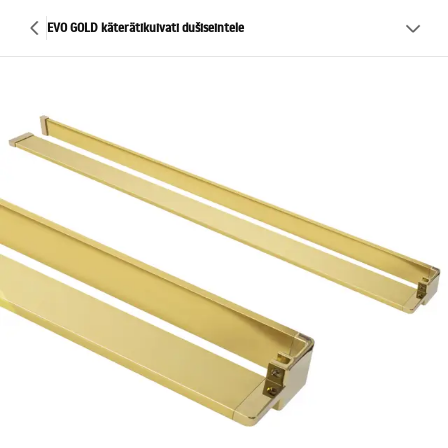
EVO GOLD käterätikuivati ​​dušiseintele