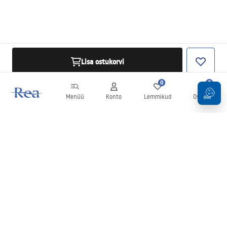
Lisa ostukorvi
0
0
Menüü
Konto
Lemmikud
Ostukorv
Uudiskiri
Olge kursis uudiste ja kampaaniatega!
Registreeru