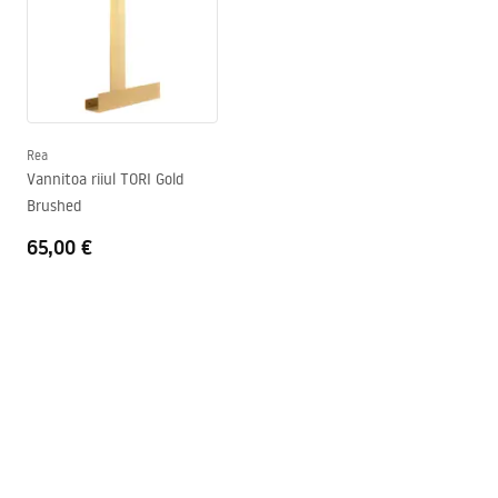
Kõrgus (mm)
1200
mm
Laius (mm)
650
mm
Rea
Vannitoa riiul TORI Gold
Brushed
65,00 €