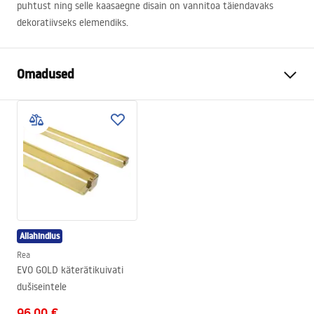
puhtust ning selle kaasaegne disain on vannitoa täiendavaks
dekoratiivseks elemendiks.
Omadused
Värv
Harjatud kuld
Materjal
Metall
Paigaldusviis
Riputatav
Laius
400
mm
Kõrgus
755
mm
Sügavus
95
mm
Allahindlus
Garantii
24 kuud
Rea
EVO GOLD käterätikuivati ​​
dušiseintele
96,00 €