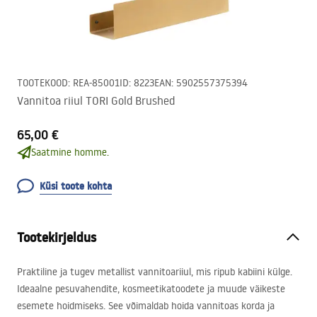
TOOTEKOOD
:
REA-85001
ID
:
8223
EAN
:
5902557375394
Vannitoa riiul TORI Gold Brushed
65,00 €
Saatmine homme.
Küsi toote kohta
Tootekirjeldus
Praktiline ja tugev metallist vannitoariiul, mis ripub kabiini külge.
Ideaalne pesuvahendite, kosmeetikatoodete ja muude väikeste
esemete hoidmiseks. See võimaldab hoida vannitoas korda ja