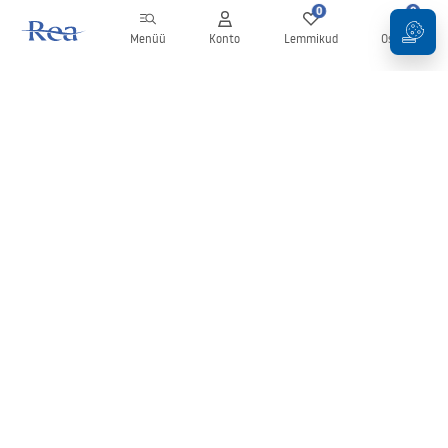
0
0
Menüü
Konto
Lemmikud
Ostukorv
Uudiskiri
Olge kursis uudiste ja kampaaniatega!
Registreeru
Oma andmete sisestamise ja kinnitamisega nõustute uudiskirja
saamisega vastavalt
tingimustes
sätestatule.