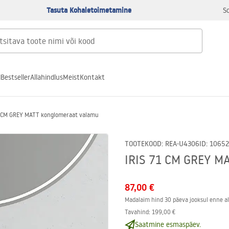
Tasuta Kohaletoimetamine
S
d
Bestseller
Allahindlus
Meist
Kontakt
1 CM GREY MATT konglomeraat valamu
TOOTEKOOD
:
REA-U4306
ID
:
10652
IRIS 71 CM GREY M
87,00 €
Madalaim hind 30 päeva jooksul enne al
Tavahind
:
199,00 €
Saatmine esmaspäev.