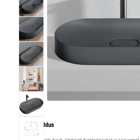
Tualettruumid
Vajub ära
Vannid ja ekraanid
Vannitoa segistid
Vannitoas dušid
Köök
Vannitoa tarvikud
Tootekirjeldus