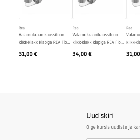
Kuju
Ovaalne
Kraani auk
Ei
Rea
Rea
Rea
Ülevooluava
Ei
Valamukraanikaussifoon
Valamukraanikaussifoon
Valamu
klikk-klakk klapiga REA Flow
klikk-klakk klapiga REA Flow
klikk-k
Gold
Brush Gold
Black
31,00 €
34,00 €
31,00
Uudiskiri
Olge kursis uudiste ja k