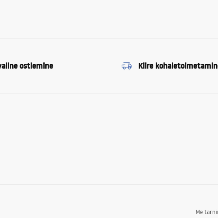
valine ostlemine
Kiire kohaletoimetamin
Me tarn