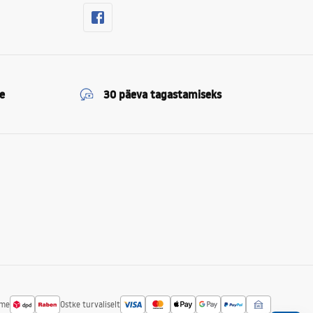
e
30 päeva tagastamiseks
ime
Ostke turvaliselt