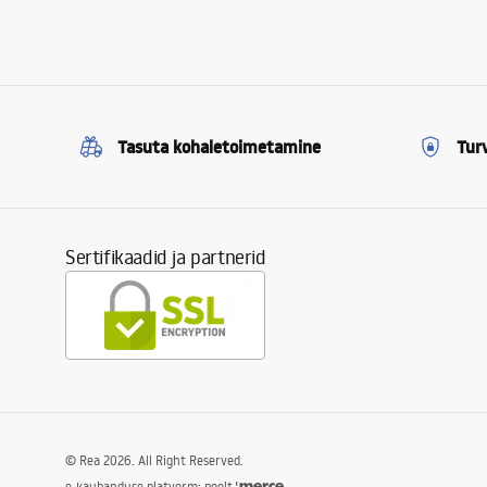
Tasuta kohaletoimetamine
Tur
Sertifikaadid ja partnerid
©
Rea
2026
. All Right Reserved.
e-kaubanduse platvorm: poolt