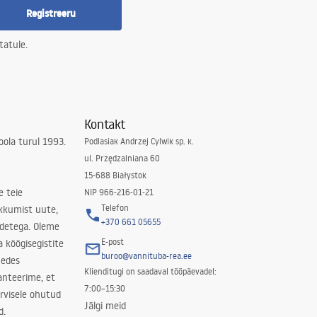
Registreeru
tatule.
Kontakt
ola turul 1993.
Podlasiak Andrzej Cylwik sp. k.
ul. Przędzalniana 60
15-688 Białystok
e teie
NIP 966-216-01-21
Telefon
kkumist uute,
+370 661 05655
odetega. Oleme
E-post
a köögisegistite
buroo@vannituba-rea.ee
nedes
Klienditugi on saadaval tööpäevadel:
ranteerime, et
7:00–15:30
rvisele ohutud
Jälgi meid
d.