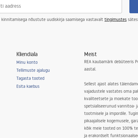
 kinnitamisega nõustute uudiskirja saamisega vastavalt
tingimustes
sätes
Kliendiala
Meist
REA kaubamärk debüteeris Po
Minu konto
aastal.
Tellimuste ajalugu
Tagasta tooted
Sellest ajast alates täiendam
Esita kaebus
vajadustele vastates oma pa
kvaliteetsete ja moekate to
spetsialiseerunud vannitoa- j
tootmisele ja impordile. Tugi
pikaajalisele kogemusele, ga
kõik meie tooted on 100% te
ja erakordselt funktsionaalse