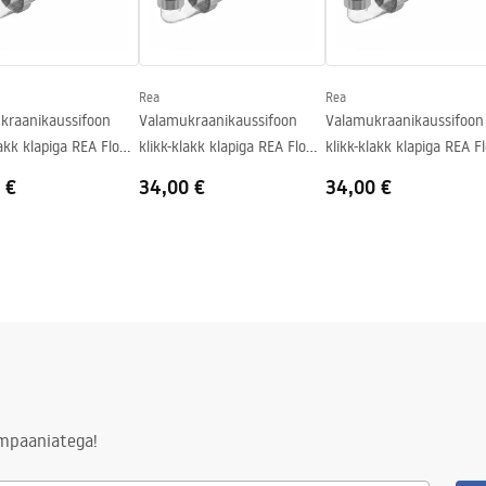
Rea
Rea
kraanikaussifoon
Valamukraanikaussifoon
Valamukraanikaussifoon
lakk klapiga REA Flow
klikk-klakk klapiga REA Flow
klikk-klakk klapiga REA F
Brush Nickel
Titan
 €
34,00 €
34,00 €
ampaaniatega!