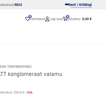
REA5
Eesti / EUR
Blogi
ooduskood:
0
0
0,00 €
Lemmikud
Logi sisse
Ostukorv
:
EAN
:
5906366005862
ATT konglomeraat valamu
-
56
%
lahindlust:
199,00 €