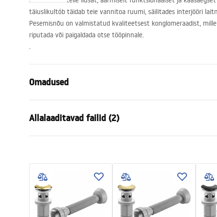
Ma esitleme teile ilusat, äärmiselt funktsionaalset ja kaasaegse
täiuslikultób täidab teie vannitoa ruumi, säilitades interjööri lai
Pesemisnõu on valmistatud kvaliteetsest konglomeraadist, mille
riputada või paigaldada otse tööpinnale.
.
Omadused
Paigaldusviis
Tööpinnale
Allalaaditavad failid (2)
Materjal
Konglomera
Värv
Hall
Garan
Lõpeta
Matt
Kokkupaneku juhised
Warra
Basin.pdf
Pikkus
700
mm
Basins
Laius
355
mm
Kõrgus
105
mm
Sügavus
75
mm