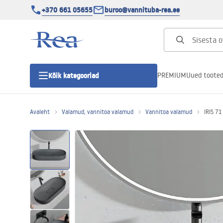
+370 661 05655
buroo@vannituba-rea.ee
PREMIUM
Uued toote
Kõik kategooriad
Avaleht
Valamud, vannitoa valamud
Vannitoa valamud
IRIS 7
Dušikabiinid
Duši uks
Vannitoa dušialused
Lineaarne duši äravool