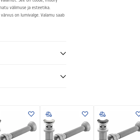
t valamut. See on toode, misóry
tmatu välimuse ja esteetika.
 värvus on lumivalge. Valamu saab
at
tiitingimused
nty_Terms_and_Conditions_
_-_5.pdf