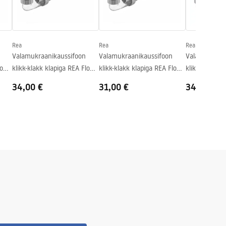
Rea
Rea
Rea
Valamukraanikaussifoon
Valamukraanikaussifoon
Valamukraani
low
klikk-klakk klapiga REA Flow
klikk-klakk klapiga REA Flow
klikk-klakk k
Brush Copper
White
Chrome
34,00 €
31,00 €
34,00 €