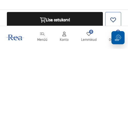
Lisa ostukorvi
0
0
Menüü
Konto
Lemmikud
Ostukorv
Uudiskiri
Olge kursis uudiste ja kampaaniatega!
Registreeru
Oma andmete sisestamise ja kinnitamisega nõustute uudiskirja