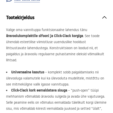
Tootekirjeldus
Valige oma vannituppa funktsionaalne lahendus tänu
äravoolukomplektile sifooni ja Click-Clack korgiga
. See toode
ühendab esteetilise viimistluse uuenduslike hooldust
lihtsustavate lahendustega. Konstruktsioon on loodud nii, et
paigaldus ja äravoolu regulaarne puhastamine oleksid võimalikult
lihtsad.
Universaalne kasutus
– komplekt sobib paigaldamiseks nii
ülevooluga valamutele kui ka ülevooluta mudelitele, mistõttu on
see mitmekülgne valik igasse vannituppa.
Click-Clack kork eemaldatava sisuga
– “push-open” tüüpi
mehhanism võimaldab äravoolu sulgeda ja avada ühe vajutusega.
Selle peamine eelis on võimalus eemaldada täielikult korgi ülemine
sisu, mis võimaldab kiiresti eemaldada juuksed ja setted “ülalt”,