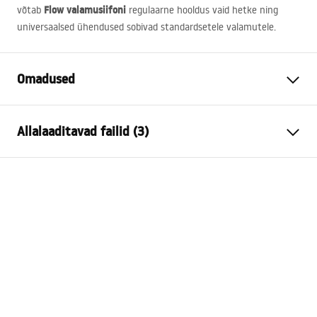
Flow valamusiifoni
võtab
regulaarne hooldus vaid hetke ning
universaalsed ühendused sobivad standardsetele valamutele.
Omadused
Pistikuvariant
ülevooluauguga, ilma
Allalaaditavad failid (3)
ülevooluauguta
Materjal
roostevaba teras, ABS
Garantiitingimused
Värv
Teras
Warranty_Terms_and_Conditions_Siphons_-_24.pdf
Garantii
24 kuud
Lõpeta
harjatud
Turvalisuse teave
Kattetehnoloogia
PVD
Warranty_Terms_and_Conditions_Plugs_and_Siphons.
Pesemisbasseini läbimõõt
45
mm
pdf
Drenaažiava läbimõõt
45 mm