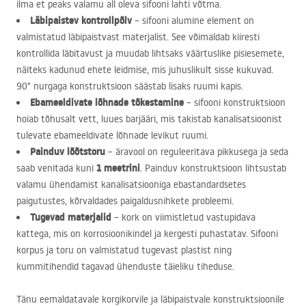
ilma et peaks valamu all oleva sifooni lahti võtma.
Läbipaistev kontrollpõlv
– sifooni alumine element on
valmistatud läbipaistvast materjalist. See võimaldab kiiresti
kontrollida läbitavust ja muudab lihtsaks väärtuslike pisiesemete,
näiteks kadunud ehete leidmise, mis juhuslikult sisse kukuvad.
90° nurgaga konstruktsioon säästab lisaks ruumi kapis.
Ebameeldivate lõhnade tõkestamine
– sifooni konstruktsioon
hoiab tõhusalt vett, luues barjääri, mis takistab kanalisatsioonist
tulevate ebameeldivate lõhnade levikut ruumi.
Painduv lõõtstoru
– äravool on reguleeritava pikkusega ja seda
1 meetrini
saab venitada kuni
. Painduv konstruktsioon lihtsustab
valamu ühendamist kanalisatsiooniga ebastandardsetes
paigutustes, kõrvaldades paigaldusnihkete probleemi.
Tugevad materjalid
– kork on viimistletud vastupidava
kattega, mis on korrosioonikindel ja kergesti puhastatav. Sifooni
korpus ja toru on valmistatud tugevast plastist ning
kummitihendid tagavad ühenduste täieliku tiheduse.
Tänu eemaldatavale korgikorvile ja läbipaistvale konstruktsioonile