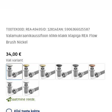
TOOTEKOOD
:
REA-A9495
ID
:
12814
EAN
:
5906366025587
Valamukraanikaussifoon klikk-klakk klapiga REA Flow
Brush Nickel
34,00 €
Vali variant
Saatmine reede.
Küsi toote kohta