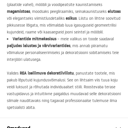
(plaatide vahel), mööbli ja voodipeatsite kaunistamiseks
magamistoas
elutoas
, moodsaks peegliraamiks, seinakaunistuseks
esikus
või elegantseks viimistlusdetailiks
. Liistu on lihtne soovitud
pikkusesse lõigata, mis võimaldab luua igasuguseid geomeetrilisi
kujundeid, raame või kaasaegseid jooni seintel ja mööblil.
Variantide mitmekesisus
– meie valikus on toode saadaval
paljudes laiustes ja värvivariantides
, mis annab piiramatu
võimaluse personaliseerimiseks ja dekoratsiooni sobitamiseks teie
interjööri ulatusega.
REA
iseliimuva dekoratiivliistu
Valides
, panustate tootele, mis
pakub lõputuid kujundusvõimalusi. See on lihtsaim viis tuua koju
veidi luksust ja rõhutada individuaalset stiili. Roostevaba terase
vastupidavus ja intuitiivne paigaldus muudavad selle dekoratsiooni
silmale nauditavaks ning tagavad professionaalse tulemuse ilma
spetsialisti abita.