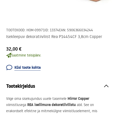
TOOTEKOOD
:
HOM-09971
ID
:
13374
EAN
:
5906366034244
Isekleepuv dekoratiivliist Rea P14454CF 3,8cm Copper
32,00 €
Saatmine teisipäev.
Küsi toote kohta
Tootekirjeldus
Mirror Copper
Viige oma sisekujundus uuele tasemele
REA
iseliimuva dekoratiivliistu
viimistlusega
abil. See on
erakordselt efektne ja mitmekülgne viimistluselement, mis