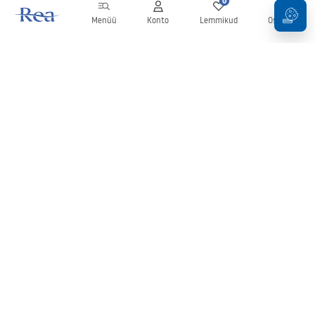
0
0
Menüü
Konto
Lemmikud
Ostukorv
Uudiskiri
Olge kursis uudiste ja kampaaniatega!
Registreeru
Oma andmete sisestamise ja kinnitamisega nõustute uudiskirja
saamisega vastavalt
tingimustes
sätestatule.