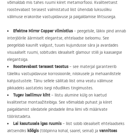
võimaldab mis tahes ruumi kiiret metamorfoosi. Kvaliteetsest
roostevabast terasest valmistatud liist ühendab luksusliku
välimuse erakordse vastupidavuse ja paigaldamise lihtsusega.
Efektne Mirror Copper viimistlus
– peegelsile, läikiv pind annab
interjöörile äärmiselt elegantse, ehtelaadse iseloomu. See
peegeldab kaunilt valgust, tuues kujundusse sära ja avardades
visuaalselt ruumi, sobitudes ideaalselt glamour stiili ja kaasaegse
elegantsiga.
Roostevabast terasest teostus
– see materjal garanteerib
täieliku vastupidavuse korrosioonile, niiskusele ja mehaanilistele
kahjustustele. Tänu sellele säilitab liist oma veatu välimuse
pikkadeks aastateks isegi nõudlikes tingimustes.
Tugev iseliimuv kiht
– liistu alumine külg on kaetud
kvaliteetse montaažiteibiga. See võimaldab puhast ja kiiret
paigaldamist siledatele pindadele ilma liimi või määrivate
tööriistadeta.
Lai kasutusala igas ruumis
– liist sobib ideaalselt ehtelaadseks
köögis
vannitoas
aktsendiks
(tööpinna kohal, saarel, seinal) ja