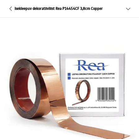
Isekleepuv dekoratiivliist Rea P14454CF 3,8cm Copper