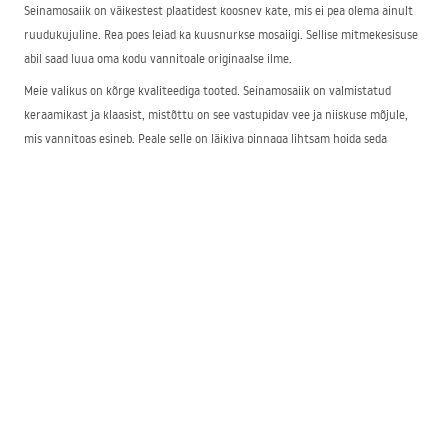
Seinamosaiik on väikestest plaatidest koosnev kate, mis ei pea olema ainult
ruudukujuline. Rea poes leiad ka kuusnurkse mosaiigi. Sellise mitmekesisuse
abil saad luua oma kodu vannitoale originaalse ilme.
Meie valikus on kõrge kvaliteediga tooted. Seinamosaiik on valmistatud
keraamikast ja klaasist, mistõttu on see vastupidav vee ja niiskuse mõjule,
mis vannitoas esineb. Peale selle on läikiva pinnaga lihtsam hoida seda
puhtana ilma triipude ja sadestusteta.
Moodsad mosaiikdekoorid vannitoale
Kui unistad moodsa vannitoa järele ja soovid seda stiilselt ning maitsekalt
viimistleda, on meie kaasaegsed mosaiikdekoorid heaks valikuks. Pakume
trendikaid kuldseid toone eri varjundites, samuti kombinatsioonis elegantse
mustaga.
See värvikomplekt on atraktiivne ja täiendab suurepäraselt kaasaegseid
interjööre, nii luksuslikumaid kui ka rohkem tagasihoidlikumaid stiile.
Kuidas kasutada mosaiiki vannitoa seinal?
Mosaiigplaatide abil saab luua mitmel moel erilise sisekujunduse. Üks