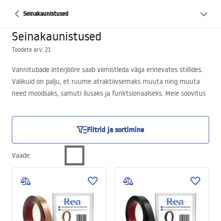
Seinakaunistused
Seinakaunistused
Toodete arv: 21
Vannitubade interjööre saab viimistleda väga erinevates stiilides.
Valikuid on palju, et ruume atraktiivsemaks muuta ning muuta
need moodsaks, samuti ilusaks ja funktsionaalseks. Meie soovitus
on dekoratiivne mosaiik, millega saad luua seintele ainulaadseid
kaunistusi. Meil on huvitav kollektsioon mitmes värvivalikus.
Filtrid ja sortimine
Vaade
: