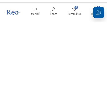
0
0
Menüü
Konto
Lemmikud
Ostukorv
Uudiskiri
Olge kursis uudiste ja kampaaniatega!
Registreeru
Oma andmete sisestamise ja kinnitamisega nõustute uudiskirja
saamisega vastavalt
tingimustes
sätestatule.