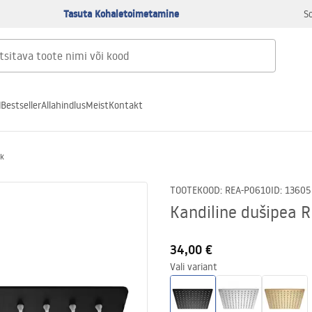
Tasuta Kohaletoimetamine
S
d
Bestseller
Allahindlus
Meist
Kontakt
ck
TOOTEKOOD
:
REA-P0610
ID
:
13605
Kandiline dušipea 
34,00 €
Vali variant