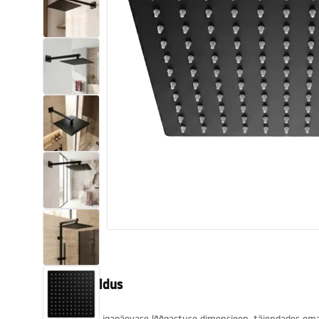
Tualettruumid
Vajub ära
Vannid ja ekraanid
Vannitoa segistid
Vannitoas dušid
Köök
Vannitoa tarvikud
Tootekirjeldus