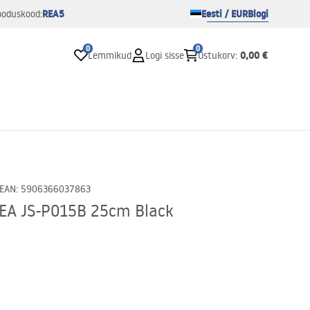
REA5
Eesti / EUR
Blogi
ooduskood:
0
0
0,00 €
Lemmikud
Logi sisse
Ostukorv
:
EAN
:
5906366037863
REA JS-P015B 25cm Black