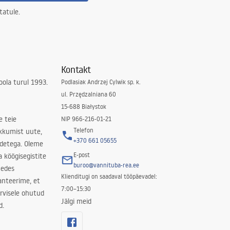
tatule.
Kontakt
ola turul 1993.
Podlasiak Andrzej Cylwik sp. k.
ul. Przędzalniana 60
15-688 Białystok
e teie
NIP 966-216-01-21
Telefon
kkumist uute,
+370 661 05655
odetega. Oleme
E-post
a köögisegistite
buroo@vannituba-rea.ee
nedes
Klienditugi on saadaval tööpäevadel:
ranteerime, et
7:00–15:30
rvisele ohutud
Jälgi meid
d.