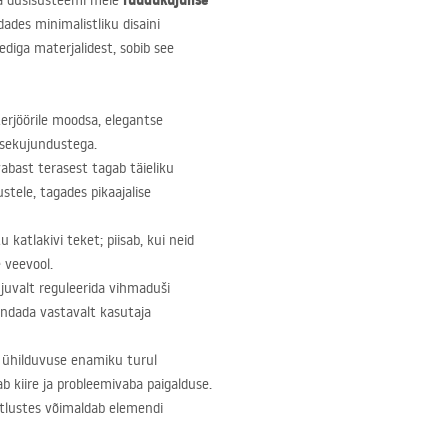
ruudukujulise
ma dušisüsteemi meie
ades minimalistliku disaini
diga materjalidest, sobib see
terjöörile moodsa, elegantse
sisekujundustega.
abast terasest tagab täieliku
stele, tagades pikaajalise
 katlakivi teket; piisab, kui neid
 veevool.
uvalt reguleerida vihmaduši
andada vastavalt kasutaja
 ühilduvuse enamiku turul
ab kiire ja probleemivaba paigalduse.
stlustes võimaldab elemendi