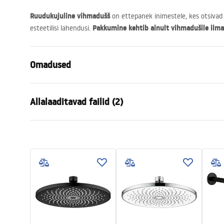
Ruudukujuline vihmadušš
on ettepanek inimestele, kes otsivad 
Pakkumine kehtib ainult vihmadušile ilma
esteetilisi lahendusi.
Omadused
Värv
Must
Allalaaditavad failid (2)
Materjal
Roostevaba 
Paigaldusviis
Kruvitav
Garan
Laius
245
mm
Pielęgnacja
Warra
Pielęgnacja.pdf
Kõrgus
2
mm
Access
Sügavus
245
mm
Garantii
24 kuud