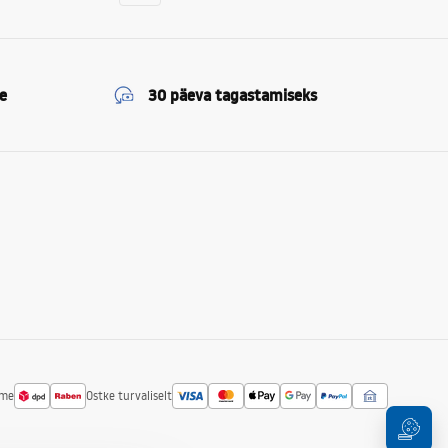
e
30 päeva tagastamiseks
ime
Ostke turvaliselt