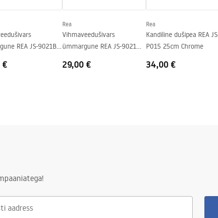
Rea
Rea
eedušivars
Vihmaveedušivars
Kandiline dušipea REA JS
une REA JS-9021B
ümmargune REA JS-9021
P015 25cm Chrome
lack
40cm Chrome
 €
29,00 €
34,00 €
ampaaniatega!