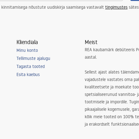
 kinnitamisega nõustute uudiskirja saamisega vastavalt
tingimustes
sätes
Kliendiala
Meist
REA kaubamärk debüteeris Po
Minu konto
aastal.
Tellimuste ajalugu
Tagasta tooted
Sellest ajast alates täiendam
Esita kaebus
vajadustele vastates oma pa
kvaliteetsete ja moekate to
spetsialiseerunud vannitoa- j
tootmisele ja impordile. Tugi
pikaajalisele kogemusele, ga
kõik meie tooted on 100% te
ja erakordselt funktsionaalse