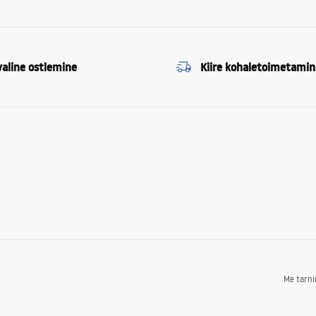
valine ostlemine
Kiire kohaletoimetamin
Me tarn