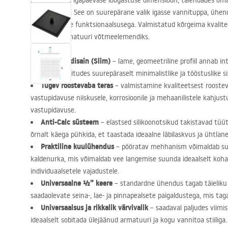
Avastage uus igapäevase lõõgastuse dimensioon, täiendades o
vihmadušiga
. See on suurepärane valik igasse vannituppa, ühend
usaldusväärse funktsionaalsusega. Valmistatud kõrgeima kvalitee
ideaalselt armatuuri võtmeelemendiks.
Üliõhuke disain (Slim)
– lame, geomeetriline profiil annab in
iseloomu, sobitudes suurepäraselt minimalistlike ja tööstuslike 
Tugev roostevaba teras
– valmistamine kvaliteetsest roostev
vastupidavuse niiskusele, korrosioonile ja mehaanilistele kahjustu
vastupidavuse.
Anti-Calc süsteem
– elastsed silikoonotsikud takistavad tüütu
õrnalt käega pühkida, et taastada ideaalne läbilaskvus ja ühtlane
Praktiline kuulühendus
– pööratav mehhanism võimaldab suj
kaldenurka, mis võimaldab vee langemise suunda ideaalselt koh
individuaalsetele vajadustele.
Universaalne ½” keere
– standardne ühendus tagab täieliku
saadaolevate seina-, lae- ja pinnapealsete paigaldustega, mis tag
Universaalsus ja rikkalik värvivalik
– saadaval paljudes viimi
ideaalselt sobitada ülejäänud armatuuri ja kogu vannitoa stiiliga.