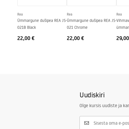
Rea
Rea
Rea
Ümmargune dušipea REA JS-
Ümmargune dušipea REA JS-
Vihmav
021B Black
021 Chrome
ümmarg
40cm B
22,00 €
22,00 €
29,00
Uudiskiri
Olge kursis uudiste ja k