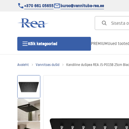
+370 661 05655
buroo@vannituba-rea.ee
PREMIUM
Uued toote
Kõik kategooriad
Avaleht
Vannitoas dušid
Kandiline dušipea REA JS-P015B 25cm Bla
Dušikabiinid
Duši uks
Vannitoa dušialused
Lineaarne duši äravool