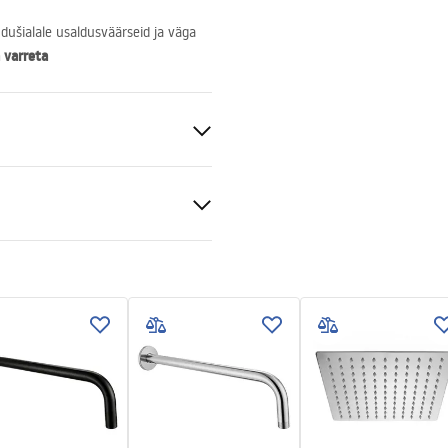
dušialale usaldusväärseid ja väga
 varreta
teras
tiitingimused
nty_Terms_and_Conditions_
ories_-_24.pdf