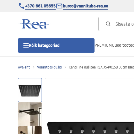
+370 661 05655
buroo@vannituba-rea.ee
PREMIUM
Uued toote
Kõik kategooriad
Avaleht
Vannitoas dušid
Kandiline dušipea REA JS-P015B 30cm Bla
Dušikabiinid
Duši uks
Vannitoa dušialused
Lineaarne duši äravool