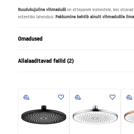
Ruudukujuline vihmadušš
on ettepanek inimestele, kes otsivad 
Pakkumine kehtib ainult vihmadušile ilma
esteetilisi lahendusi.
Omadused
Värv
Must
Allalaaditavad failid (2)
Materjal
Roostevaba 
Paigaldusviis
Kruvitav
Garan
Laius
300
mm
Pielęgnacja
Warra
Pielęgnacja.pdf
Kõrgus
2
mm
Access
Sügavus
300
mm
Garantii
24 kuud