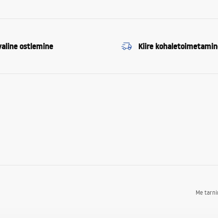
valine ostlemine
Kiire kohaletoimetamin
Me tarn