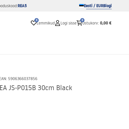
REA5
Eesti / EUR
Blogi
ooduskood:
0
0
0,00 €
Lemmikud
Logi sisse
Ostukorv
:
EAN
:
5906366037856
REA JS-P015B 30cm Black