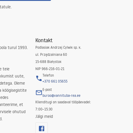
tatule.
Kontakt
ola turul 1993.
Podlasiak Andrzej Cylwik sp. k.
ul. Przędzalniana 60
15-688 Białystok
e teie
NIP 966-216-01-21
Telefon
kkumist uute,
+370 661 05655
odetega. Oleme
E-post
a köögisegistite
buroo@vannituba-rea.ee
nedes
Klienditugi on saadaval tööpäevadel:
ranteerime, et
7:00–15:30
rvisele ohutud
Jälgi meid
d.