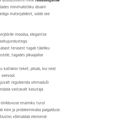
ruudukujulise
ma dušisüsteemi meie
ades minimalistliku disaini
diga materjalidest, sobib see
terjöörile moodsa, elegantse
sisekujundustega.
abast terasest tagab täieliku
stele, tagades pikaajalise
 katlakivi teket; piisab, kui neid
 veevool.
uvalt reguleerida vihmaduši
andada vastavalt kasutaja
 ühilduvuse enamiku turul
ab kiire ja probleemivaba paigalduse.
stlustes võimaldab elemendi