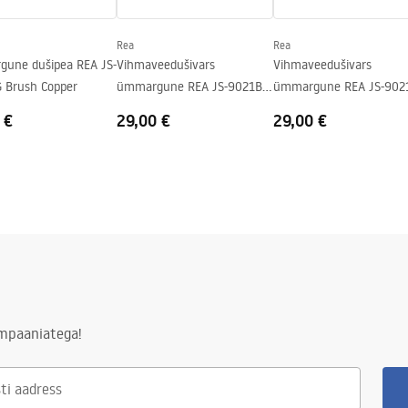
Rea
Rea
une dušipea REA JS-
Vihmaveedušivars
Vihmaveedušivars
 Brush Copper
ümmargune REA JS-9021B
ümmargune REA JS-902
40cm Black
40cm Chrome
 €
29,00 €
29,00 €
ampaaniatega!