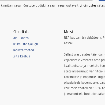
 kinnitamisega nõustute uudiskirja saamisega vastavalt
tingimustes
sätes
Kliendiala
Meist
REA kaubamärk debüteeris Po
Minu konto
aastal.
Tellimuste ajalugu
Tagasta tooted
Sellest ajast alates täiendam
Esita kaebus
vajadustele vastates oma pa
kvaliteetsete ja moekate to
spetsialiseerunud vannitoa- j
tootmisele ja impordile. Tugi
pikaajalisele kogemusele, ga
kõik meie tooted on 100% te
ja erakordselt funktsionaalse