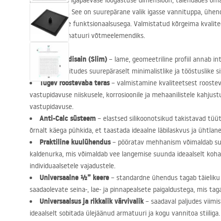
Avastage uus igapäevase lõõgastuse dimensioon, täiendades o
vihmadušiga
. See on suurepärane valik igasse vannituppa, ühend
usaldusväärse funktsionaalsusega. Valmistatud kõrgeima kvalitee
ideaalselt armatuuri võtmeelemendiks.
Üliõhuke disain (Slim)
– lame, geomeetriline profiil annab in
iseloomu, sobitudes suurepäraselt minimalistlike ja tööstuslike 
Tugev roostevaba teras
– valmistamine kvaliteetsest roostev
vastupidavuse niiskusele, korrosioonile ja mehaanilistele kahjustu
vastupidavuse.
Anti-Calc süsteem
– elastsed silikoonotsikud takistavad tüütu
õrnalt käega pühkida, et taastada ideaalne läbilaskvus ja ühtlane
Praktiline kuulühendus
– pööratav mehhanism võimaldab suj
kaldenurka, mis võimaldab vee langemise suunda ideaalselt koh
individuaalsetele vajadustele.
Universaalne ½” keere
– standardne ühendus tagab täieliku
saadaolevate seina-, lae- ja pinnapealsete paigaldustega, mis tag
Universaalsus ja rikkalik värvivalik
– saadaval paljudes viimi
ideaalselt sobitada ülejäänud armatuuri ja kogu vannitoa stiiliga.