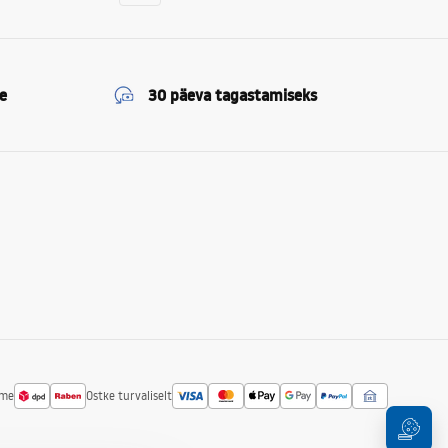
e
30 päeva tagastamiseks
ime
Ostke turvaliselt