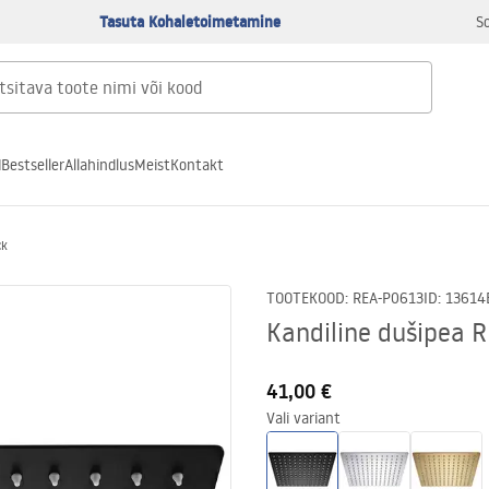
Tasuta Kohaletoimetamine
S
d
Bestseller
Allahindlus
Meist
Kontakt
ck
TOOTEKOOD
:
REA-P0613
ID
:
13614
Kandiline dušipea 
41,00 €
Vali variant