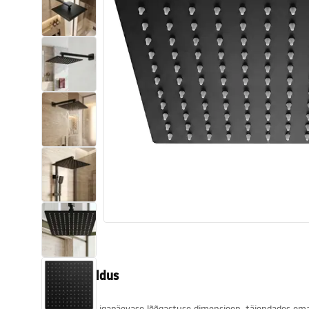
Tualettruumid
Vajub ära
Vannid ja ekraanid
Vannitoa segistid
Vannitoas dušid
Köök
Vannitoa tarvikud
Tootekirjeldus