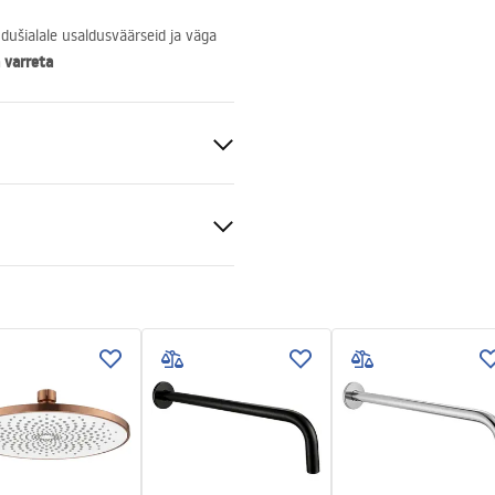
dušialale usaldusväärseid ja väga
 varreta
teras
tiitingimused
nty_Terms_and_Conditions_
ories_-_24.pdf