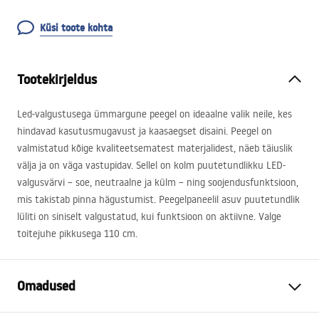
Küsi toote kohta
Tootekirjeldus
Led-valgustusega ümmargune peegel on ideaalne valik neile, kes
hindavad kasutusmugavust ja kaasaegset disaini. Peegel on
valmistatud kõige kvaliteetsematest materjalidest, näeb täiuslik
välja ja on väga vastupidav. Sellel on kolm puutetundlikku
LED
-
valgusvärvi – soe, neutraalne ja külm – ning soojendusfunktsioon,
mis takistab pinna hägustumist. Peegelpaneelil asuv puutetundlik
lüliti on siniselt valgustatud, kui funktsioon on aktiivne. Valge
toitejuhe pikkusega 110 cm.
Omadused