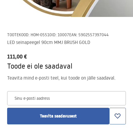
TOOTEKOOD
:
HOM-05510
ID
:
10007
EAN
:
5902557397044
LED seinapeegel 90cm MMJ BRUSH GOLD
111,00 €
Toode ei ole saadaval
Teavita mind e-posti teel, kui toode on jälle saadaval.
Sinu e-posti aadress
Teavita saadavusest