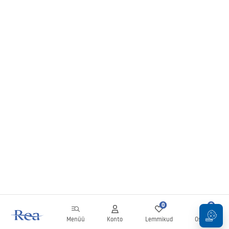
0
0
Menüü
Konto
Lemmikud
Ostukorv