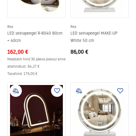
Rea
Rea
LED seinapeegel R-8040 80cm
LED seinapeegel MAKE-UP
+ 40cm
White 50 cm
162,00 €
86,00 €
Madalaim hind 30 päeva jooksul enne
allahindlust:
84,27 €
Tavahind
:
179,00 €