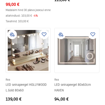
99,00 €
Madalaim hind 30 päeva jooksul enne
allahindlust:
103,00 €
-
4
%
Tavahind
:
103,00 €
Rea
Rea
LED seinapeegel HOLLYWOOD
LED seinapeegel 80x60cm
L.Gold 80x60
HAVEN
139,00 €
94,00 €