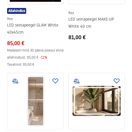
Allahindlus
Rea
Rea
LED seinapeegel MAKE-UP
LED seinapeegel GLAM White
White 40 cm
40x45cm
81,00 €
85,00 €
Madalaim hind 30 päeva jooksul enne
allahindlust:
95,00 €
-
11
%
Tavahind
:
95,00 €