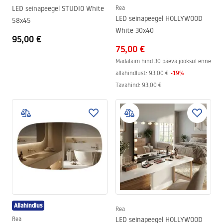
LED seinapeegel STUDIO White
Rea
LED seinapeegel HOLLYWOOD
58x45
White 30x40
95,00 €
75,00 €
Madalaim hind 30 päeva jooksul enne
allahindlust:
93,00 €
-
19
%
Tavahind
:
93,00 €
Allahindlus
Rea
Rea
LED seinapeegel HOLLYWOOD