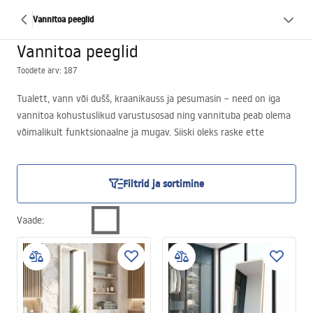
Vannitoa peeglid
Vannitoa peeglid
Toodete arv: 187
Tualett, vann või dušš, kraanikauss ja pesumasin – need on iga
vannitoa kohustuslikud varustusosad ning vannituba peab olema
võimalikult funktsionaalne ja mugav. Siiski oleks raske ette
kujutada seda ruumi ilma isegi väikseima peeglita. Vannitoa peegel
võimaldab teha igapäevaseid hooldustoiminguid, kanda meiki ja
kontrollida soengut ning meestel muu hulgas ka täpset
Filtrid ja sortimine
raseerimist.
See pole veel kõik, sest vannitoa peegel ei täida ainult praktilist
Vaade
:
funktsiooni, vaid ka esteetilist. See tõstab oluliselt kogu ruumi
väärtust, valgustab, lisab ruumikust ja muudab selle optiliselt
suuremaks.