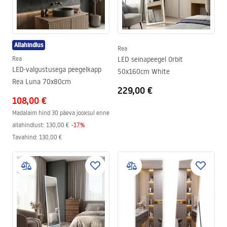
Allahindlus
Rea
Rea
LED seinapeegel Orbit
LED-valgustusega peegelkapp
50x160cm White
Rea Luna 70x80cm
229,00 €
108,00 €
Madalaim hind 30 päeva jooksul enne
allahindlust:
130,00 €
-
17
%
Tavahind
:
130,00 €