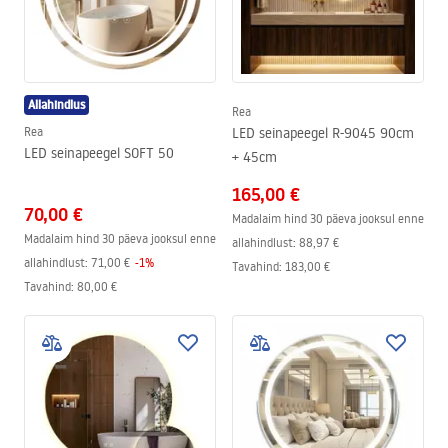
Allahindlus
Rea
Rea
LED seinapeegel R-9045 90cm
LED seinapeegel SOFT 50
+ 45cm
165,00 €
70,00 €
Madalaim hind 30 päeva jooksul enne
Madalaim hind 30 päeva jooksul enne
allahindlust:
88,97 €
allahindlust:
71,00 €
-
1
%
Tavahind
:
183,00 €
Tavahind
:
80,00 €