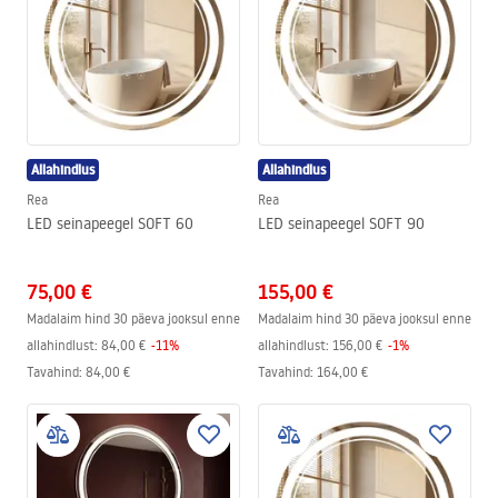
Allahindlus
Allahindlus
Rea
Rea
LED seinapeegel SOFT 60
LED seinapeegel SOFT 90
75,00 €
155,00 €
Madalaim hind 30 päeva jooksul enne
Madalaim hind 30 päeva jooksul enne
allahindlust:
84,00 €
-
11
%
allahindlust:
156,00 €
-
1
%
Tavahind
:
84,00 €
Tavahind
:
164,00 €