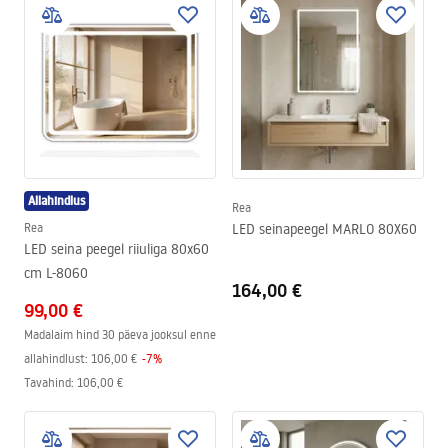
Allahindlus
Rea
Rea
LED seinapeegel MARLO 80X60
LED seina peegel riiuliga 80x60
cm L-8060
164,00 €
99,00 €
Madalaim hind 30 päeva jooksul enne
allahindlust:
106,00 €
-
7
%
Tavahind
:
106,00 €