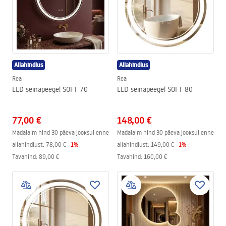
Allahindlus
Allahindlus
Rea
Rea
LED seinapeegel SOFT 70
LED seinapeegel SOFT 80
77,00 €
148,00 €
Madalaim hind 30 päeva jooksul enne
Madalaim hind 30 päeva jooksul enne
allahindlust:
78,00 €
-
1
%
allahindlust:
149,00 €
-
1
%
Tavahind
:
89,00 €
Tavahind
:
160,00 €