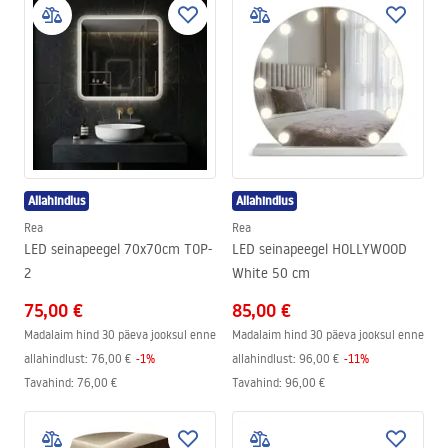
Allahindlus
Allahindlus
Rea
Rea
LED seinapeegel 70x70cm TOP-
LED seinapeegel HOLLYWOOD
2
White 50 cm
75,00 €
85,00 €
Madalaim hind 30 päeva jooksul enne
Madalaim hind 30 päeva jooksul enne
allahindlust:
76,00 €
-
1
%
allahindlust:
96,00 €
-
11
%
Tavahind
:
76,00 €
Tavahind
:
96,00 €