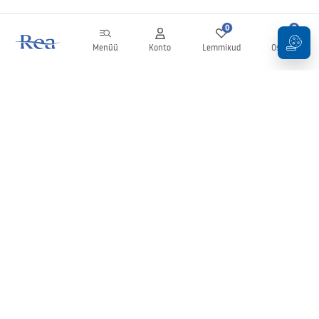
0
0
Menüü
Konto
Lemmikud
Ostukorv
Uudiskiri
Olge kursis uudiste ja kampaaniatega!
Registreeru
Oma andmete sisestamise ja kinnitamisega nõustute uudiskirja
saamisega vastavalt
tingimustes
sätestatule.