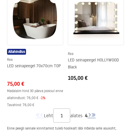
Allahindlus
Rea
Rea
LED seinapeegel HOLLYWOOD
LED seinapeegel 70x70cm TOP
Black
105,00 €
75,00 €
Madalaim hind 30 päeva jooksul enne
allahindlust:
76,00 €
-
1
%
Tavahind
:
76,00 €
4
Leht
alates
Enne peegli seinale kinnitamist tuleb hoolikalt läbi mõelda selle asukoht,