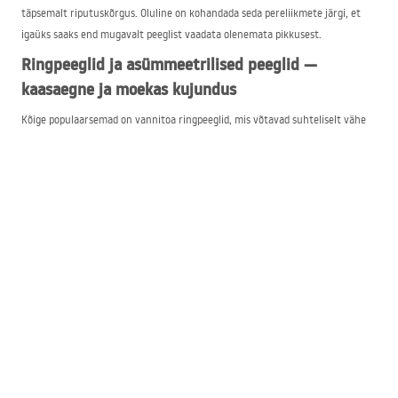
täpsemalt riputuskõrgus. Oluline on kohandada seda pereliikmete järgi, et
igaüks saaks end mugavalt peeglist vaadata olenemata pikkusest.
Ringpeeglid ja asümmeetrilised peeglid —
kaasaegne ja moekas kujundus
Kõige populaarsemad on vannitoa ringpeeglid, mis võtavad suhteliselt vähe
ruumi, kuid näevad sellest hoolimata väga muljetavaldavad välja. Sõltuvalt
mudelist, mida meie poes pakume, on diameeter 50, 60 või 70 sentimeetrit.
Vannitoa peeglite raam võib olla must või kuldne, seega valides mõne neist
tuleb hoolitseda peegli sobiva tausta eest. Oluline on, et vannitoas oleks ka
teisi sama värvitooniga elemente, et luua ühtne tervik. Kui vannitoa pind
lubab ja on paigaldatud kaks kraanikaussi, tasub riputada ka kaks
ringikujulist peeglit kõrvuti.
Huvitav on ka raamita ringpeegel, mida saab vabalt sobitada igasuguse
segisti ja aksessuaaride värviga. See ei seo konkreetse stiiliga, on väga
universaalne ja samas õrn.
Lisaks pole moes ainult ringikujulised peeglid, vaid ka kaasaegsed vannitoa
peeglid – täpsemalt asümmeetrilise kujuga, näiteks teemanti või viiekandiga