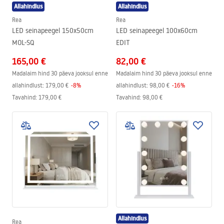
Allahindlus
Allahindlus
Rea
Rea
LED seinapeegel 150x50cm
LED seinapeegel 100x60cm
MOL-SQ
EDIT
165,00 €
82,00 €
Madalaim hind 30 päeva jooksul enne
Madalaim hind 30 päeva jooksul enne
allahindlust:
179,00 €
-
8
%
allahindlust:
98,00 €
-
16
%
Tavahind
:
179,00 €
Tavahind
:
98,00 €
Allahindlus
Rea