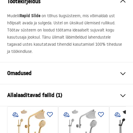
Tootekirjeldus
Rapid Slide
Mudelil
on tõhus liugsüsteem, mis võimaldab ust
hõlpsalt avada ja sulgeda. Ustel on üksikud ülemised rullikud.
Töötav süsteem on loodud töötama ideaalselt sujuvalt kogu
kasutusaja jooksul. Tänu ülimalt läbimõeldud lahendustele
tagavad ustes kasutatavad tihendid kasutamisel 100% tiheduse
ja töökindluse.
Omadused
Suurus (uks x sein)
100x100, 100x80, 100x90,
Allalaaditavad failid (1)
110x80, 110x90, 110x100,
120x80, 120x90, 120x100,
130x80, 130x90, 130x100,
shower manual
140x80, 140x90, 140x100,
shower manual.pdf
150x80, 150x90, 150x100