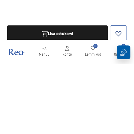
Lisa ostukorvi
0
0
Menüü
Konto
Lemmikud
Ostukorv
Uudiskiri
Olge kursis uudiste ja kampaaniatega!
Registreeru