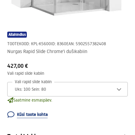
Allahindlus
TOOTEKOOD
:
KPL-K5600
ID
:
8360
EAN
:
5902557382408
Nurgas Rapid Slide Chrome'i dušikabiin
427,00 €
Vali rapid slide kabiin
Vali rapid slide kabiin
Saatmine esmaspäev.
Küsi toote kohta