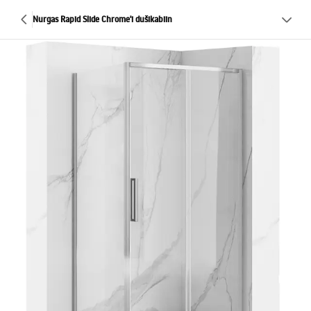
Nurgas Rapid Slide Chrome'i dušikabiin