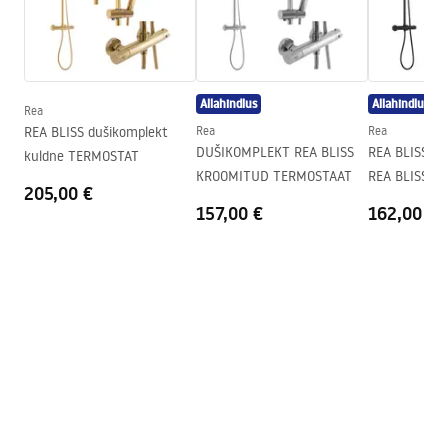
Värv
Chrome
Kabiini tüüp
Nurgas
Klaasi värvus
Transparent 6mm
Avamismeetod
Libistades
Allahindlus
Allahindlus
Rea
Paigaldamine
Dušialusel või põrandal
REA BLISS dušikomplekt
Rea
Rea
DUŠIKOMPLEKT REA BLISS
REA BLISS D
kuldne TERMOSTAT
Kõrgus (mm)
1950
mm
KROOMITUD TERMOSTAAT
REA BLISS M
205,00 €
Dušikabiini suund
Universaalne
157,00 €
162,00 €
Garantii
24 kuud
Easy Clean kate
Jah