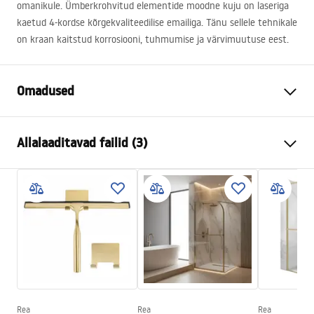
omanikule. Ümberkrohvitud elementide moodne kuju on laseriga
kaetud 4-kordse kõrgekvaliteedilise emailiga. Tänu sellele tehnikale
on kraan kaitstud korrosiooni, tuhmumise ja värvimuutuse eest.
Omadused
Värv
Harjatud kuld
Allalaaditavad failid (3)
Materjal
Messing, ABS
Kraani tüüp
Ühehoovaga
Turvalisuse teave
Paigaldusviis
Seina sisse paigaldatav
Safety_Information_Shower_set.pdf
Kõrguse reguleerimine
Jah
Vanni tilaustoru
Ei
Garantiitingimused
Rõhu reguleerimine
Jah
Warranty_Terms_and_Conditions_Faucets_-_5.pdf
Anti-Calc süsteem
Jah
Kattetehnoloogia
PVD
Rea
Rea
Rea