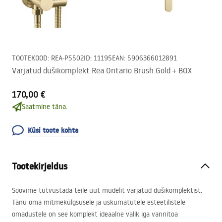
TOOTEKOOD
:
REA-P5502
ID
:
11195
EAN
:
5906366012891
Varjatud dušikomplekt Rea Ontario Brush Gold + BOX
170,00 €
Saatmine täna.
Küsi toote kohta
Tootekirjeldus
Soovime tutvustada teile uut mudelit varjatud dušikomplektist.
Tänu oma mitmekülgsusele ja uskumatutele esteetilistele
omadustele on see komplekt ideaalne valik iga vannitoa