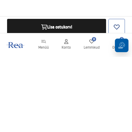
Lisa ostukorvi
0
0
Menüü
Konto
Lemmikud
Ostukorv
Uudiskiri
Olge kursis uudiste ja kampaaniatega!
Registreeru