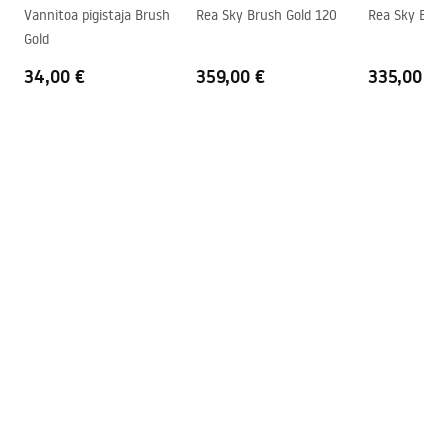
Paigaldusjuhend
Vannitoa pigistaja Brush
Rea Sky Brush Gold 120
Rea Sky Brus
Garantii
24 kuud
shower_set.pdf
Gold
34,00 €
359,00 €
335,00 €