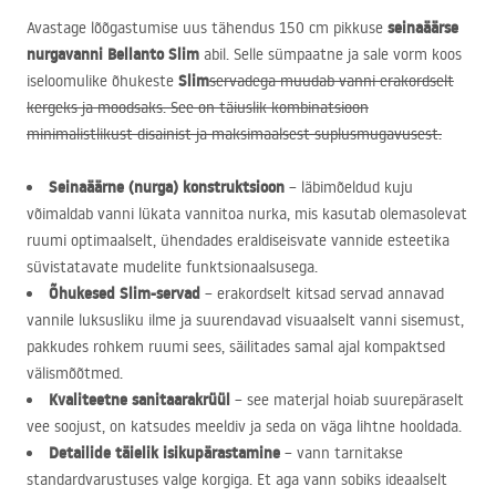
seinaäärse
Avastage lõõgastumise uus tähendus 150 cm pikkuse
nurgavanni Bellanto Slim
abil. Selle sümpaatne ja sale vorm koos
Slim
iseloomulike õhukeste
servadega muudab vanni erakordselt
kergeks ja moodsaks. See on täiuslik kombinatsioon
minimalistlikust disainist ja maksimaalsest suplusmugavusest.
Seinaäärne (nurga) konstruktsioon
– läbimõeldud kuju
võimaldab vanni lükata vannitoa nurka, mis kasutab olemasolevat
ruumi optimaalselt, ühendades eraldiseisvate vannide esteetika
süvistatavate mudelite funktsionaalsusega.
Õhukesed Slim-servad
– erakordselt kitsad servad annavad
vannile luksusliku ilme ja suurendavad visuaalselt vanni sisemust,
pakkudes rohkem ruumi sees, säilitades samal ajal kompaktsed
välismõõtmed.
Kvaliteetne sanitaarakrüül
– see materjal hoiab suurepäraselt
vee soojust, on katsudes meeldiv ja seda on väga lihtne hooldada.
Detailide täielik isikupärastamine
– vann tarnitakse
standardvarustuses valge korgiga. Et aga vann sobiks ideaalselt