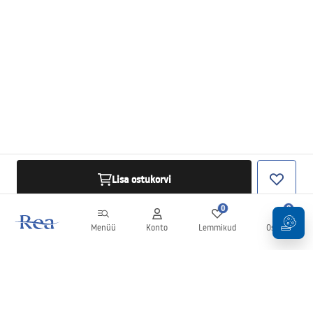
Lisa ostukorvi
0
0
Menüü
Konto
Lemmikud
Ostukorv
Uudiskiri
Olge kursis uudiste ja kampaaniatega!