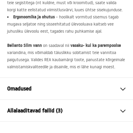
teie segistitega (nt kuldne, must või kroomitud), saate valida
korgi katte eelistatud viimistlusvärvi, luues ühtse sisekujunduse.
Ergonoomika ja ohutus
– hoolikalt vormitud sisemus tagab
mugava seljatoe ning sisseehitatud ülevooluava kaitseb vee
juhusliku ülevoolu eest, tagades rahu puhkamise ajal.
Bellanto Slim vann
vasaku- kui ka parempoolse
on saadaval nii
variandina, mis võimaldab täiuslikku sobitamist teie vannitoa
paigutusega. Valides
REA
kaubamärgi toote, panustate kõrgeimale
valmistamiskvaliteedile ja disainile, mis ei lähe kunagi moest.
Omadused
Vanni tüüp
nurgas
Allalaaditavad failid (3)
Värv
Valge
Materjal
Akrüül
Manual
Pikkus
1500
mm