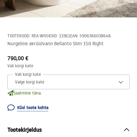
TOOTEKOOD
:
REA-W0583
ID
:
13361
EAN
:
5906366038648
Nurgeline akrüülvann Bellanto Slim 150 Right
790,00 €
Vali korgi kate
Vali korgi kate
Saatmine täna.
Küsi toote kohta
Tootekirjeldus