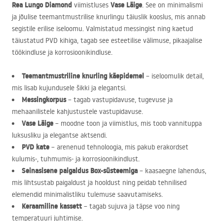
Rea Lungo Diamond
Vase Läige
viimistluses
. See on minimalismi
ja jõulise teemantmustrilise knurlingu täiuslik kooslus, mis annab
segistile erilise iseloomu. Valmistatud messingist ning kaetud
täiustatud
PVD
kihiga, tagab see esteetilise välimuse, pikaajalise
töökindluse ja korrosioonikindluse.
Teemantmustriline knurling käepidemel
– iseloomulik detail,
mis lisab kujundusele šikki ja elegantsi.
Messingkorpus
– tagab vastupidavuse, tugevuse ja
mehaanilistele kahjustustele vastupidavuse.
Vase Läige
– moodne toon ja viimistlus, mis toob vannituppa
luksusliku ja elegantse aktsendi.
PVD
kate
– arenenud tehnoloogia, mis pakub erakordset
kulumis-, tuhmumis- ja korrosioonikindlust.
Seinasisene paigaldus Box-süsteemiga
– kaasaegne lahendus,
mis lihtsustab paigaldust ja hooldust ning peidab tehnilised
elemendid minimalistliku tulemuse saavutamiseks.
Keraamiline kassett
– tagab sujuva ja täpse voo ning
temperatuuri juhtimise.