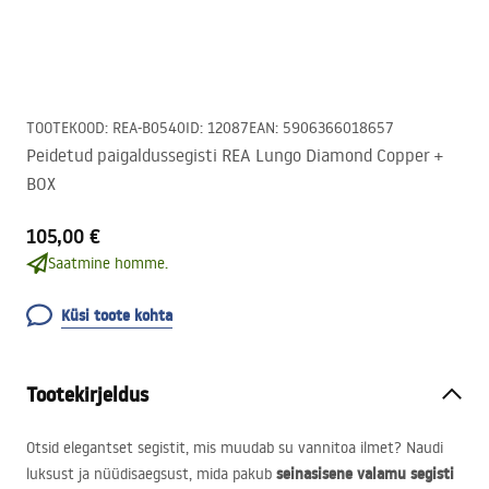
TOOTEKOOD
:
REA-B0540
ID
:
12087
EAN
:
5906366018657
Peidetud paigaldussegisti REA Lungo Diamond Copper +
BOX
105,00 €
Saatmine homme.
Küsi toote kohta
Tootekirjeldus
Otsid elegantset segistit, mis muudab su vannitoa ilmet? Naudi
seinasisene valamu segisti
luksust ja nüüdisaegsust, mida pakub