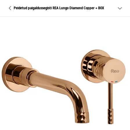
Peidetud paigaldussegisti REA Lungo Diamond Copper + BOX