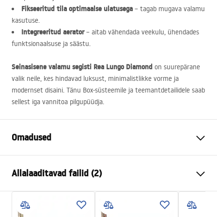
Fikseeritud tila optimaalse ulatusega
– tagab mugava valamu
kasutuse.
Integreeritud aerator
– aitab vähendada veekulu, ühendades
funktsionaalsuse ja säästu.
Seinasisene valamu segisti Rea Lungo Diamond
on suurepärane
valik neile, kes hindavad luksust, minimalistlikke vorme ja
modernset disaini. Tänu Box-süsteemile ja teemantdetailidele saab
sellest iga vannitoa pilgupüüdja.
Omadused
Kraani tüüp
pesemisbassein, vann
Allalaaditavad failid (2)
Paigaldusviis
Seinale paigaldatav , Seina
sisse paigaldatav
Instrukcja montażu
Värv
Vask
Instrukcja_montazu_.pdf