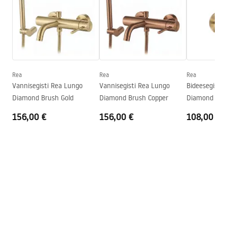
Vooliku tüüp
Fikseeritud
Materjal
Messing
Garantiitingimused
Väljalaskeava ulatus
190
mm
Warranty_Terms_and_Conditions_Faucets_-_5.pdf
Kattetehnoloogia
PVD
Ühenduse läbimõõt
1/2 tolli
Rea
Rea
Rea
Garantii
5 aastat
Vannisegisti Rea Lungo
Vannisegisti Rea Lungo
Bideesegisti
Diamond Brush Gold
Diamond Brush Copper
Diamond Bru
156,00 €
156,00 €
108,00 €