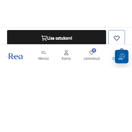
Lisa ostukorvi
0
0
Menüü
Konto
Lemmikud
Ostukorv
Uudiskiri
Olge kursis uudiste ja kampaaniatega!
Registreeru