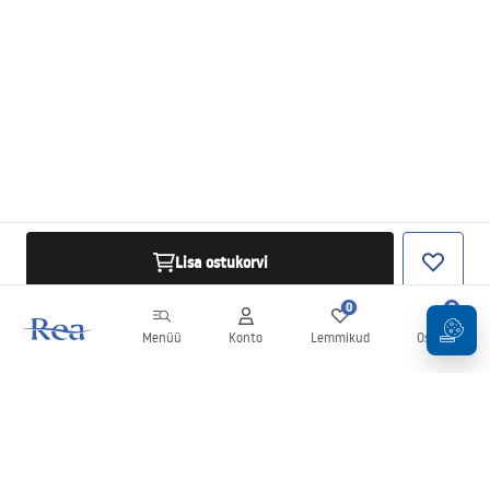
Lisa ostukorvi
0
0
Menüü
Konto
Lemmikud
Ostukorv
Uudiskiri
Olge kursis uudiste ja kampaaniatega!