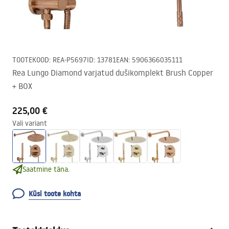
TOOTEKOOD
:
REA-P5697
ID
:
13781
EAN
:
5906366035111
Rea Lungo Diamond varjatud dušikomplekt Brush Copper
+ BOX
225,00 €
Vali variant
Saatmine täna.
Küsi toote kohta