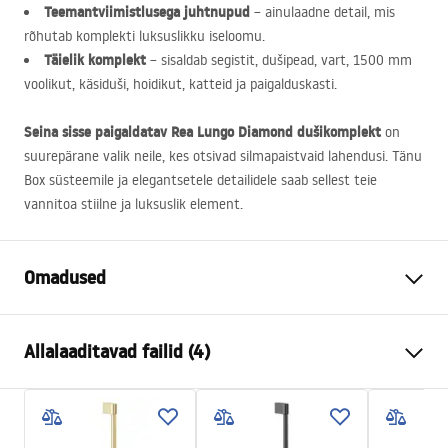
Teemantviimistlusega juhtnupud
– ainulaadne detail, mis
rõhutab komplekti luksuslikku iseloomu.
Täielik komplekt
– sisaldab segistit, dušipead, vart, 1500 mm
voolikut, käsiduši, hoidikut, katteid ja paigalduskasti.
Seina sisse paigaldatav Rea Lungo Diamond dušikomplekt
on
suurepärane valik neile, kes otsivad silmapaistvaid lahendusi. Tänu
Box süsteemile ja elegantsetele detailidele saab sellest teie
vannitoa stiilne ja luksuslik element.
Omadused
Värv
Harjatud kuld
Allalaaditavad failid (4)
Materjal
Alumiinium , Messing
Kraani tüüp
Ühehoovaga
Turvalisuse teave
Paigaldusviis
Seina sisse paigaldatav
Safety_Information_Shower_set.pdf