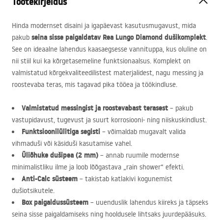
Tootekirjeldus
Hinda modernset disaini ja igapäevast kasutusmugavust, mida
seina sisse paigaldatav Rea Lungo Diamond dušikomplekt
pakub
.
See on ideaalne lahendus kaasaegsesse vannituppa, kus oluline on
nii stiil kui ka kõrgetasemeline funktsionaalsus. Komplekt on
valmistatud kõrgekvaliteedilistest materjalidest, nagu messing ja
roostevaba teras, mis tagavad pika tööea ja töökindluse.
Valmistatud messingist ja roostevabast terasest
– pakub
vastupidavust, tugevust ja suurt korrosiooni- ning niiskuskindlust.
Funktsioonilülitiga segisti
– võimaldab mugavalt valida
vihmaduši või käsiduši kasutamise vahel.
Üliõhuke dušipea (2 mm)
– annab ruumile modernse
minimalistliku ilme ja loob lõõgastava „rain shower“ efekti.
Anti-Calc süsteem
– takistab katlakivi kogunemist
dušiotsikutele.
Box paigaldussüsteem
– uuenduslik lahendus kiireks ja täpseks
seina sisse paigaldamiseks ning hooldusele lihtsaks juurdepääsuks.