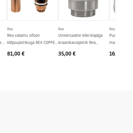
Rea
Rea
Rea
Rea valamu sifoon
Universaalne kliki-klapiga
Pudelisifoon
e
klõpsupistikuga REA COPPER
kraanikausipistik Rea
madal
MAT
Harjatud Nickel INOX
81,00 €
35,00 €
16,00 €