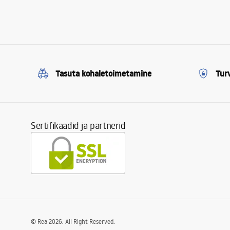
Tasuta kohaletoimetamine
Tur
Sertifikaadid ja partnerid
©
Rea
2026
. All Right Reserved.