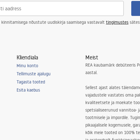
 kinnitamisega nõustute uudiskirja saamisega vastavalt
tingimustes
sätes
Kliendiala
Meist
REA kaubamärk debüteeris Po
Minu konto
aastal.
Tellimuste ajalugu
Tagasta tooted
Sellest ajast alates täiendam
Esita kaebus
vajadustele vastates oma pa
kvaliteetsete ja moekate to
spetsialiseerunud vannitoa- j
tootmisele ja impordile. Tugi
pikaajalisele kogemusele, ga
kõik meie tooted on 100% te