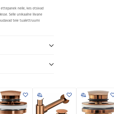
ettepanek neile, kes otsivad
esse. Selle unikaalne liivane
uudavad teie tualettruumi
niline keraamika
ujundus
tiitingimused
nty_Terms_and_Conditions_
_-_5.pdf