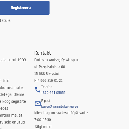
Registreeru
tatule.
Kontakt
ola turul 1993.
Podlasiak Andrzej Cylwik sp. k.
ul. Przędzalniana 60
15-688 Białystok
e teie
NIP 966-216-01-21
Telefon
kkumist uute,
+370 661 05655
odetega. Oleme
E-post
a köögisegistite
buroo@vannituba-rea.ee
nedes
Klienditugi on saadaval tööpäevadel:
ranteerime, et
7:00–15:30
rvisele ohutud
Jälgi meid