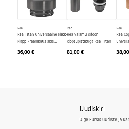
Sügavus
90
mm
Kuju
Ovaalne
Kraani auk
Ei
Rea
Rea
Rea
Ülevooluava
Ei
Rea Titan universaalne klikk-
Rea valamu sifoon
Rea Co
klapp kraanikaus side
klõpsupistikuga Rea Titan
univers
stopper
kraanik
36,00 €
81,00 €
38,00
Uudiskiri
Olge kursis uudiste ja k