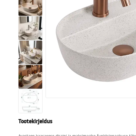
Tualettruumid
Vajub ära
Vannid ja ekraanid
Vannitoa segistid
Vannitoas dušid
Köök
Vannitoa tarvikud
Tootekirjeldus