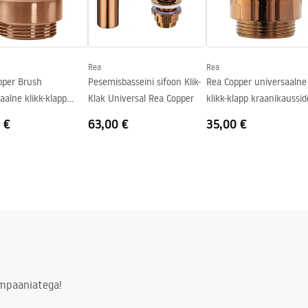
Rea
Rea
pper Brush
Pesemisbasseini sifoon Klik-
Rea Copper universaalne
aalne klikk-klapp
Klak Universal Rea Copper
klikk-klapp kraanikaussid
aus side stopper
stopper
 €
63,00 €
35,00 €
ampaaniatega!