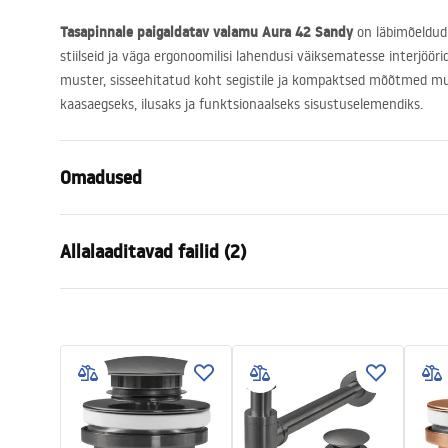
Tasapinnale paigaldatav valamu Aura 42 Sandy
on läbimõeldud 
stiilseid ja väga ergonoomilisi lahendusi väiksematesse interjöörid
muster, sisseehitatud koht segistile ja kompaktsed mõõtmed m
kaasaegseks, ilusaks ja funktsionaalseks sisustuselemendiks.
Omadused
Paigaldusviis
Tööpinnale
Allalaaditavad failid (2)
Materjal
Sanitaarteh
Värv
Beež, Kivik
Garan
Lõpeta
Matt
Kokkupaneku juhised
Warra
Basin.pdf
Pikkus
420
mm
Basins
Laius
300
mm
Kõrgus
120
mm