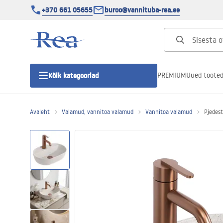
+370 661 05655
buroo@vannituba-rea.ee
PREMIUM
Uued toote
Kõik kategooriad
Avaleht
Valamud, vannitoa valamud
Vannitoa valamud
Pjedes
Dušikabiinid
Duši uks
Vannitoa dušialused
Lineaarne duši äravool