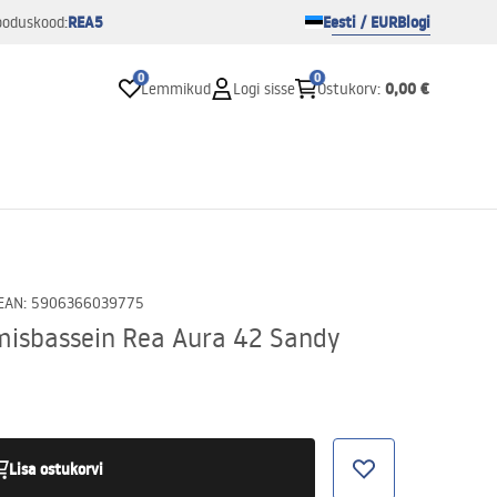
REA5
Eesti / EUR
Blogi
ooduskood:
0
0
0,00 €
Lemmikud
Logi sisse
Ostukorv
:
EAN
:
5906366039775
misbassein Rea Aura 42 Sandy
Lisa ostukorvi