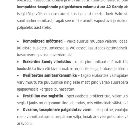
Avastage kaasaegse disaini ja maksimaalse funktsionaalsuse täi
kompaktse tasapinnale paigaldatava valamu Aura 42 Sandy
abi
isegi kõige väiksemasse ruumi, kus iga sentimeeter loeb. Valmis
sanitaarkeraamikast, tagab see mitte ainult vapustava ja erakor
paljudeks aastateks.
Kompaktsed mõõtmed
– väike suurus muudab valamu ideaal
külaliste tualettruumidesse ja WC-desse, kasutades optimaalselt
kasutusmugavust ohverdamata.
Erakordne Sandy viimistlus
– matt pind unikaalse, õrnalt tä
looduslikku liiva või kivi, annab interjöörile sooja, hubase ja äärm
Kvaliteetne sanitaarkeraamika
– tagab erakordse vastupidavu
värvimuutuste puudumise ning selle matt pind varjab suurepära
igapäevaselt kergesti puhastatav.
Praktiline ava segistile
– spetsiaalselt profileeritud, valamu s
segisti jaoks on ergonoomiline lahendus, mis võimaldab säästa v
Ovaalne, tasapinnale paigaldatav vorm
– elegantne, voolujo
näeb vannitoakapil suurepärane välja, hoiab ära vee pritsimise vä
äravoolu.