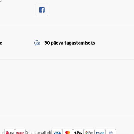
d.
e
30 päeva tagastamiseks
ime
Ostke turvaliselt