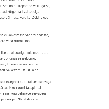
uslik kombinatsioon meie
l. See on suurepärane valik igasse,
tatud kõrgeima kvaliteediga
dse välimuse, vaid ka töökindluse
seks väikestesse vannitubadesse,
 ära vaba ruumi ilma
pilise struktuuriga, mis meenutab
iselt originaalse iseloomu.
se, kriimustuskindluse ja
selt väikest mustust ja on
isse integreeritud riiul tehaseavaga
äärtuslikku ruumi tasapinnal.
oneline kuju pehmete servadega
ljapoole ja hõlbustab vaba