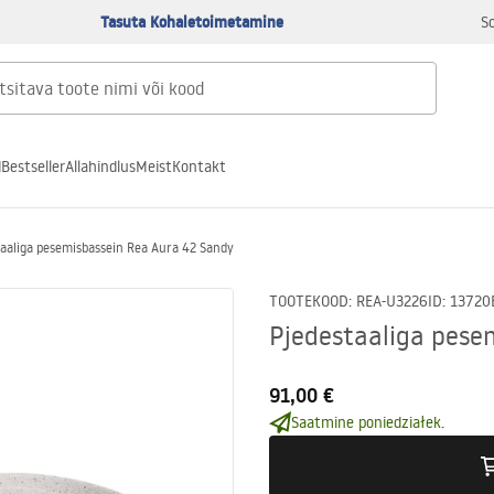
Tasuta Kohaletoimetamine
S
d
Bestseller
Allahindlus
Meist
Kontakt
taaliga pesemisbassein Rea Aura 42 Sandy
TOOTEKOOD
:
REA-U3226
ID
:
13720
Pjedestaaliga pese
91,00 €
Saatmine poniedziałek.