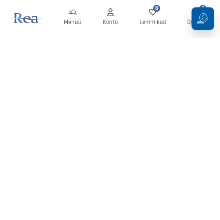
0
0
Menüü
Konto
Lemmikud
Ostukorv
Uudiskiri
Olge kursis uudiste ja kampaaniatega!
Registreeru
Oma andmete sisestamise ja kinnitamisega nõustute uudiskirja
saamisega vastavalt
tingimustes
sätestatule.