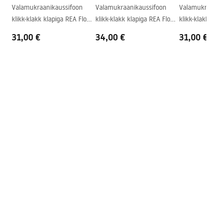
Deklaracja Właściwości Użytkowych
Valamukraanikaussifoon
Valamukraanikaussifoon
Valamukraani
Kraani auk
Ei
CRISTAL 35 GREY Deklaracja.pdf
klikk-klakk klapiga REA Flow
klikk-klakk klapiga REA Flow
klikk-klakk k
Ülevooluava
Ei
Gold
Brush Gold
Black
31,00 €
34,00 €
31,00 €
Garantiitingimused
Warranty_Terms_and_Conditions_Basins_-_5.pdf