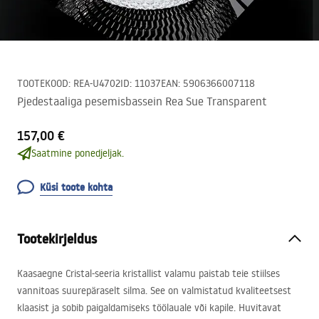
TOOTEKOOD
:
REA-U4702
ID
:
11037
EAN
:
5906366007118
Pjedestaaliga pesemisbassein Rea Sue Transparent
157,00 €
Saatmine ponedjeljak.
Küsi toote kohta
Tootekirjeldus
Kaasaegne Cristal-seeria kristallist valamu paistab teie stiilses
vannitoas suurepäraselt silma. See on valmistatud kvaliteetsest
klaasist ja sobib paigaldamiseks töölauale või kapile. Huvitavat