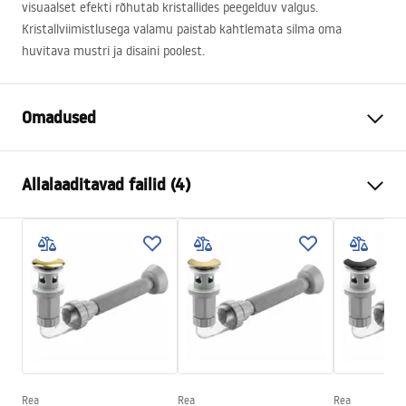
visuaalset efekti rõhutab kristallides peegelduv valgus.
Kristallviimistlusega valamu paistab kahtlemata silma oma
huvitava mustri ja disaini poolest.
Omadused
Paigaldusviis
Tööpinnale
Allalaaditavad failid (4)
Materjal
Karastatud klaas
Värv
Läbipaistev
Kokkupaneku juhised
Lõpeta
Läikiv
Basin.pdf
Pikkus
400
mm
Laius
400
mm
Karta produktu
Kõrgus
165
mm
UMYWALKA CRISTAL 35 GREY - NABLATOWA.pdf
Sügavus
150
mm
Kuju
Ümmargune
Rea
Rea
Rea