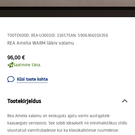
TOOTEKOOD
:
REA-U3001
ID
:
11657
EAN
:
5906366016356
REA Amelia WARM läikiv valamu
96,00 €
Saatmine täna.
Küsi toote kohta
Tootekirjeldus
Rea Amelia valamu on eeskujuks ajatu vormi austajatele
kaasaegses versioonis. See sobib ideaalselt nii minimalistlikus stiilis
sisustatud vannitubadesse kui ka klassikalistesse ruumidesse.