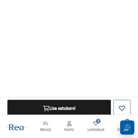
Lisa ostukorvi
0
0
Menüü
Konto
Lemmikud
Ostukorv