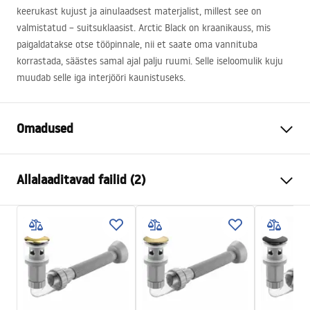
keerukast kujust ja ainulaadsest materjalist, millest see on
valmistatud – suitsuklaasist. Arctic Black on kraanikauss, mis
paigaldatakse otse tööpinnale, nii et saate oma vannituba
korrastada, säästes samal ajal palju ruumi. Selle iseloomulik kuju
muudab selle iga interjööri kaunistuseks.
Omadused
Paigaldusviis
Tööpinnale
Allalaaditavad failid (2)
Materjal
Karastatud klaas
Värv
Must
Kokkupaneku juhised
Lõpeta
Läikiv
Basin.pdf
Pikkus
460
mm
Laius
460
mm
Garantiitingimused
Kõrgus
120
mm
Warranty_Terms_and_Conditions_Basins_-_5.pdf