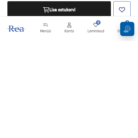
Lisa ostukorvi
0
0
Menüü
Konto
Lemmikud
Ostukorv
Uudiskiri
Olge kursis uudiste ja kampaaniatega!
Registreeru
Oma andmete sisestamise ja kinnitamisega nõustute uudiskirja
saamisega vastavalt
tingimustes
sätestatule.