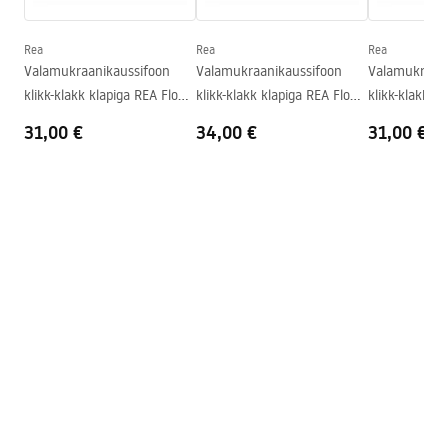
Sügavus
95
mm
Kuju
Ümmargune
Rea
Rea
Rea
Valamukraanikaussifoon
Valamukraanikaussifoon
Valamukraani
Kraani auk
Ei
klikk-klakk klapiga REA Flow
klikk-klakk klapiga REA Flow
klikk-klakk k
Ülevooluava
Ei
Gold
Brush Gold
Black
31,00 €
34,00 €
31,00 €