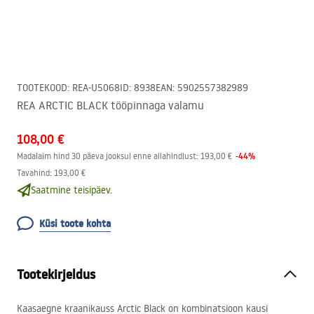
TOOTEKOOD
:
REA-U5068
ID
:
8938
EAN
:
5902557382989
REA ARCTIC BLACK tööpinnaga valamu
108,00 €
-
44
%
Madalaim hind 30 päeva jooksul enne allahindlust:
193,00 €
Tavahind
:
193,00 €
Saatmine teisipäev.
Küsi toote kohta
Tootekirjeldus
Kaasaegne kraanikauss Arctic Black on kombinatsioon kausi