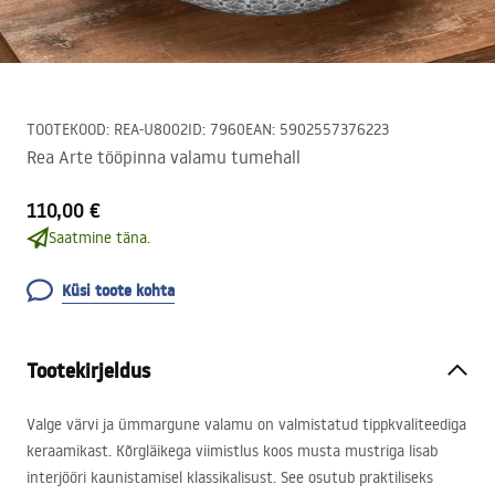
TOOTEKOOD
:
REA-U8002
ID
:
7960
EAN
:
5902557376223
Rea Arte tööpinna valamu tumehall
110,00 €
Saatmine täna.
Küsi toote kohta
Tootekirjeldus
Valge värvi ja ümmargune valamu on valmistatud tippkvaliteediga
keraamikast. Kõrgläikega viimistlus koos musta mustriga lisab
interjööri kaunistamisel klassikalisust. See osutub praktiliseks