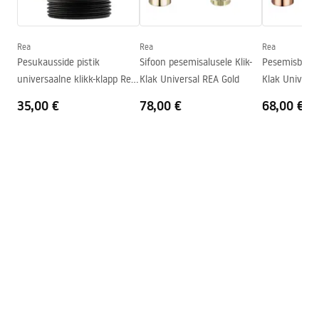
Warranty_Terms_and_Conditions_Basins_-_5.pdf
Sügavus
100
mm
Kraani auk
Ei
Rea
Rea
Rea
Pesukausside pistik
Sifoon pesemisalusele Klik-
Pesemisbassei
Ülevooluava
Ei
universaalne klikk-klapp Rea
Klak Universal REA Gold
Klak Universa
Must matt
35,00 €
78,00 €
68,00 €