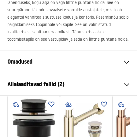
lahenduseks, kogu asja on väga lihtne puhtana hoida. See on
suurepärane täiendus ovaalsete vormide austajatele, mis toob
elegantsi vannitoa sisustusse kodus ja kontoris. Pesemisnõu sobib
paigaldamiseks tööpinnale või kapile. See on valmistatud
kvaliteetsest sanitaarkeraamikast. Tänu spetsiaalsele
tootmisetapile on see vastupidav ja seda on lihtne puhtana hoida.
Omadused
Paigaldusviis
Tööpinnale
Allalaaditavad failid (2)
Materjal
Sanitaartehniline keraamika
Värv
Muster
Kokkupaneku juhised
Lõpeta
Läikiv
Basin.pdf
Pikkus
400
mm
Laius
400
mm
Garantiitingimused
Kõrgus
115
mm