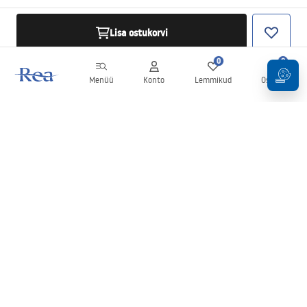
Lisa ostukorvi
0
0
Menüü
Konto
Lemmikud
Ostukorv
Uudiskiri
Olge kursis uudiste ja kampaaniatega!
Registreeru
Oma andmete sisestamise ja kinnitamisega nõustute uudiskirja
saamisega vastavalt
tingimustes
sätestatule.