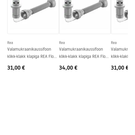
Pikkus
465
mm
Laius
330
mm
Garantiitingimused
Kõrgus
135
mm
Warranty_Terms_and_Conditions_Basins_-_5.pdf
Sügavus
105
mm
Kuju
Ristkülikukujuline
Rea
Rea
Rea
Valamukraanikaussifoon
Valamukraanikaussifoon
Valamukraani
Kraani auk
Ei
klikk-klakk klapiga REA Flow
klikk-klakk klapiga REA Flow
klikk-klakk k
Ülevooluava
Ei
Gold
Brush Gold
Black
31,00 €
34,00 €
31,00 €