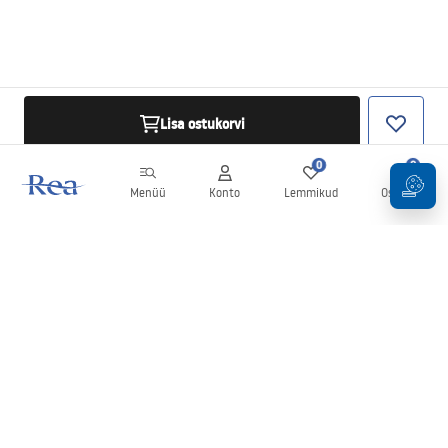
Lisa ostukorvi
0
0
Menüü
Konto
Lemmikud
Ostukorv
Uudiskiri
Olge kursis uudiste ja kampaaniatega!
Registreeru