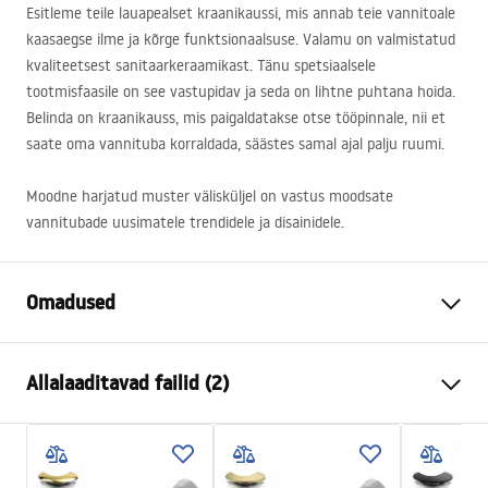
Esitleme teile lauapealset kraanikaussi, mis annab teie vannitoale
kaasaegse ilme ja kõrge funktsionaalsuse. Valamu on valmistatud
kvaliteetsest sanitaarkeraamikast. Tänu spetsiaalsele
tootmisfaasile on see vastupidav ja seda on lihtne puhtana hoida.
Belinda on kraanikauss, mis paigaldatakse otse tööpinnale, nii et
saate oma vannituba korraldada, säästes samal ajal palju ruumi.
Moodne harjatud muster välisküljel on vastus moodsate
vannitubade uusimatele trendidele ja disainidele.
Omadused
Paigaldusviis
Tööpinnale
Allalaaditavad failid (2)
Materjal
Sanitaartehniline keraamika
Värv
Must/Kuldne
Kokkupaneku juhised
Lõpeta
Läikiv, Harjatud
Basin.pdf