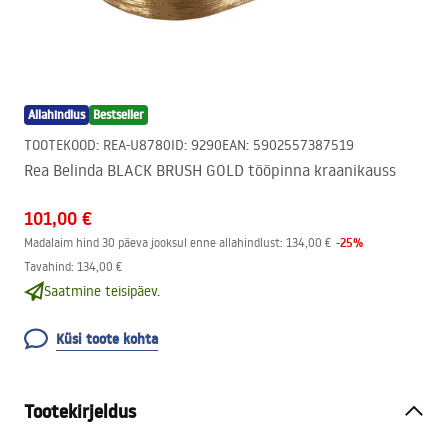
Allahindlus
Bestseller
TOOTEKOOD
:
REA-U8780
ID
:
9290
EAN
:
5902557387519
Rea Belinda BLACK BRUSH GOLD tööpinna kraanikauss
101,00 €
-
25
%
Madalaim hind 30 päeva jooksul enne allahindlust:
134,00 €
Tavahind
:
134,00 €
Saatmine teisipäev.
Küsi toote kohta
Tootekirjeldus