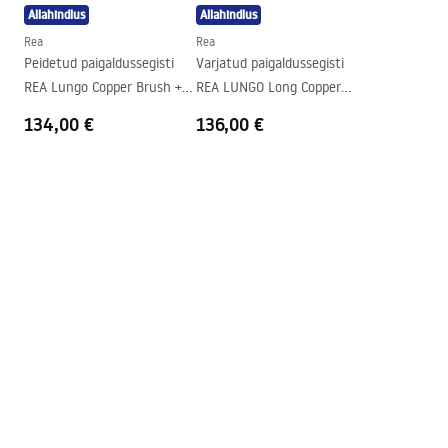
Allahindlus
Allahindlus
Kuju
Ristkülikukujuline
Rea
Rea
Kraani auk
Ei
Peidetud paigaldussegisti
Varjatud paigaldussegisti
Ülevooluava
Ei
REA Lungo Copper Brush +
REA LUNGO Long Copper
BOX
Brush + BOX
134,00 €
136,00 €