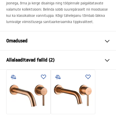
joonega, õrna ja kerge disainiga ning tööpinnale paigaldatavate
valamute kollektsiooni. Belinda sobib suurepäraselt nii moodsasse
kui ka klassikalisse vannituppa. Kõigi tähelepanu tõmbab läikiva
lumivalge viimistlusega sanitaarkeraamika tippkvaliteet.
Omadused
Paigaldusviis
Tööpinnale
Allalaaditavad failid (2)
Materjal
Sanitaartehniline keraamika
Värv
Valge
Kokkupaneku juhised
Lõpeta
Läikiv
Basin.pdf
Pikkus
465
mm
Laius
330
mm
Garantiitingimused
Kõrgus
135
mm
Warranty_Terms_and_Conditions_Basins_-_5.pdf
Sügavus
105
mm