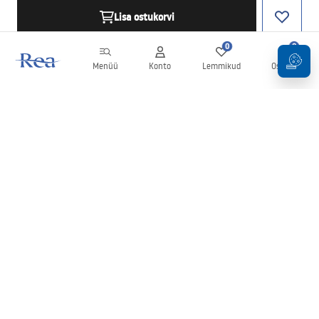
Lisa ostukorvi
0
0
Menüü
Konto
Lemmikud
Ostukorv
Uudiskiri
Olge kursis uudiste ja kampaaniatega!
Registreeru
Oma andmete sisestamise ja kinnitamisega nõustute uudiskirja
saamisega vastavalt
tingimustes
sätestatule.