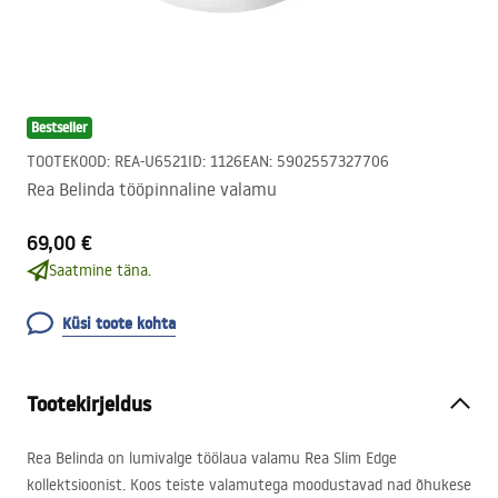
Bestseller
TOOTEKOOD
:
REA-U6521
ID
:
1126
EAN
:
5902557327706
Rea Belinda tööpinnaline valamu
69,00 €
Saatmine täna.
Küsi toote kohta
Tootekirjeldus
Rea Belinda on lumivalge töölaua valamu Rea Slim Edge
kollektsioonist. Koos teiste valamutega moodustavad nad õhukese