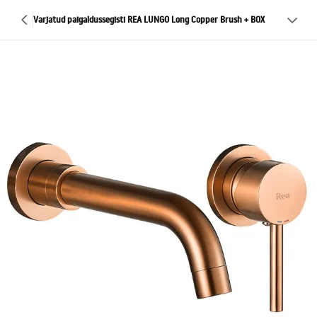
Varjatud paigaldussegisti REA LUNGO Long Copper Brush + BOX