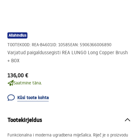
Allahindlus
TOOTEKOOD
:
REA-B4601
ID
:
10585
EAN
:
5906366006890
Varjatud paigaldussegisti REA LUNGO Long Copper Brush
+ BOX
136,00 €
Saatmine täna.
Küsi toote kohta
Tootekirjeldus
Funkcionalna i moderna ugradbena miješalica. Riječ je o proizvodu