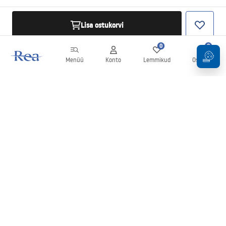
Lisa ostukorvi
0
0
Menüü
Konto
Lemmikud
Ostukorv
Uudiskiri
Olge kursis uudiste ja kampaaniatega!
Registreeru
Oma andmete sisestamise ja kinnitamisega nõustute uudiskirja
saamisega vastavalt
tingimustes
sätestatule.