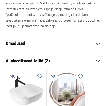
koji će savršeno ispuniti Vaš kupaonski prostor, a pritom zadržati
izvrsnu estetiku interijera. Pipa je dizajnirana za zidnu
(podžbuknu) montažu. Izrađena je od mesinga i prekrivena
trostrukim slojem premaza. Zahvaljujući posebnoj fazi proizvodnje,
izdržljiv je i jednostavan za čišćenje.
Omadused
Kraani tüüp
pesemisbassein, vann
Allalaaditavad failid (2)
Paigaldusviis
Seinale paigaldatav , Seina
sisse paigaldatav
Instrukcja montażu
Värv
Harjatud vask
Instrukcja_montazu_.pdf
Vooliku tüüp
Fikseeritud
Materjal
Messing
Garantiitingimused
Väljalaskeava ulatus
185
mm
Warranty_Terms_and_Conditions_Faucets_-_5.pdf