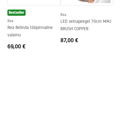
Kõrgus
110
mm
Kattetehnoloogia
PVD
Bestseller
Rea
Ühenduse läbimõõt
1/2 tolli
Rea
LED seinapeegel 70cm MMJ
Rea Belinda tööpinnaline
BRUSH COPPER
valamu
87,00 €
69,00 €