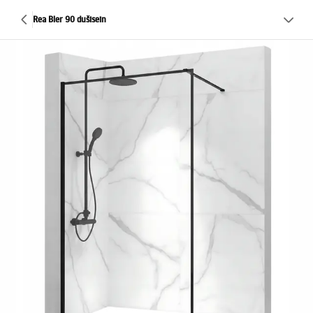
Rea Bler 90 dušisein