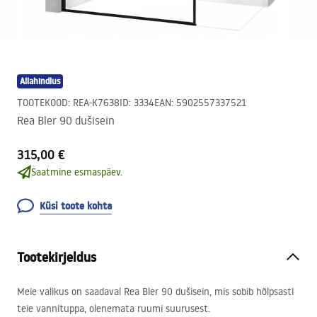
Allahindlus
TOOTEKOOD
:
REA-K7638
ID
:
3334
EAN
:
5902557337521
Rea Bler 90 dušisein
315,00 €
Saatmine esmaspäev.
Küsi toote kohta
Tootekirjeldus
Meie valikus on saadaval Rea Bler 90 dušisein, mis sobib hõlpsasti
teie vannituppa, olenemata ruumi suurusest.