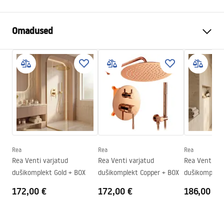
Omadused
Suurus (uks x sein)
90
Värv
Must
Kabiini tüüp
Walk-in
Klaasi värvus
Transparent 8mm
Seria
Bler
Dušikabiini suund
Universaalne
Rea
Rea
Rea
Garantii
24 kuud
Rea Venti varjatud
Rea Venti varjatud
Rea Venti va
dušikomplekt Gold + BOX
dušikomplekt Copper + BOX
dušikomplekt
+ BOX
172,00 €
172,00 €
186,00 €