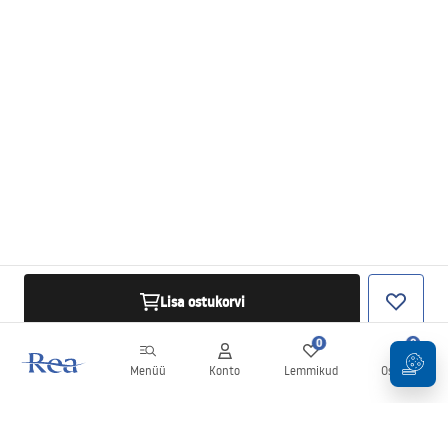
Lisa ostukorvi
0
0
Menüü
Konto
Lemmikud
Ostukorv