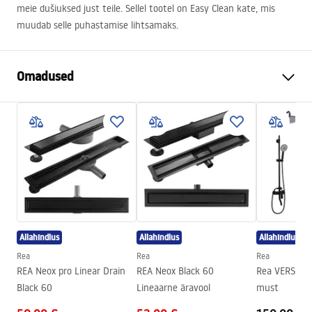
meie dušiuksed just teile. Sellel tootel on Easy Clean kate, mis
muudab selle puhastamise lihtsamaks.
Omadused
Ukse avamise meetod
Kalda
Ukse suurus
100
Ukse suund
Universaalne
Klaasi paksus
6 mm
Duši ukse kõrgus
200
cm
Sissepääsu laius
60 cm
Allahindlus
Allahindlus
Allahindlus
Profiili materjal
Alumiinium
Rea
Rea
Rea
Käepideme materjal
Alumiinium
REA Neox pro Linear Drain
REA Neox Black 60
Rea VERSO d
Black 60
Lineaarne äravool
must
Avamise suund
väljaspool