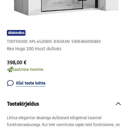
Allahindlus
TOOTEKOOD
:
KPL-45208
ID
:
8340
EAN
:
5906366006883
Rea Hugo 100 must dušiuks
398,00 €
Saatmine homme.
Küsi toote kohta
Tootekirjeldus
Lihtsa elegantse disainiga dušiuksed kõrgeimal tasemel
funktsionaalsusega. Kui teie vannituba vajab neid funktsioone, on