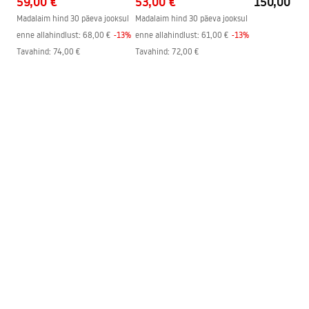
59,00 €
53,00 €
150,00 €
Easy Clean kate
Jah, klaasi ühel poolel
Madalaim hind 30 päeva jooksul
Madalaim hind 30 päeva jooksul
Profiili viimistlus
Must
enne allahindlust:
68,00 €
-
13
%
enne allahindlust:
61,00 €
-
13
%
Profiilide kohandamine
2 cm
Tavahind
:
74,00 €
Tavahind
:
72,00 €
Komplektis on
Jah
tihendikomplekt
Saab paigaldada ilma
Jah
dušialuseta
Garantii
24 kuud