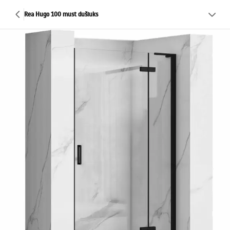
Rea Hugo 100 must dušiuks