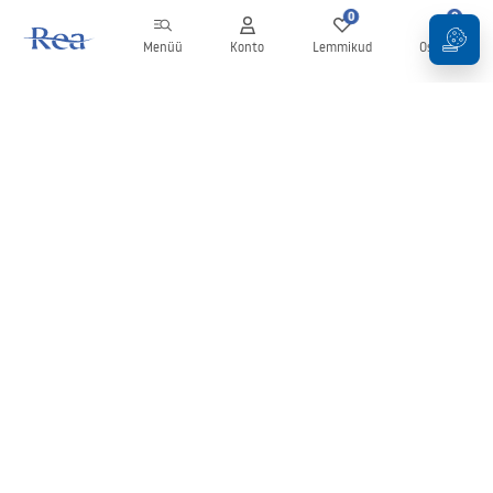
0
0
Menüü
Konto
Lemmikud
Ostukorv
Uudiskiri
Olge kursis uudiste ja kampaaniatega!
Registreeru
Oma andmete sisestamise ja kinnitamisega nõustute uudiskirja
saamisega vastavalt
tingimustes
sätestatule.