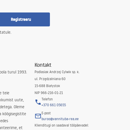
Registreeru
tatule.
Kontakt
ola turul 1993.
Podlasiak Andrzej Cylwik sp. k.
ul. Przędzalniana 60
15-688 Białystok
e teie
NIP 966-216-01-21
Telefon
kkumist uute,
+370 661 05655
odetega. Oleme
E-post
a köögisegistite
buroo@vannituba-rea.ee
nedes
Klienditugi on saadaval tööpäevadel:
ranteerime, et