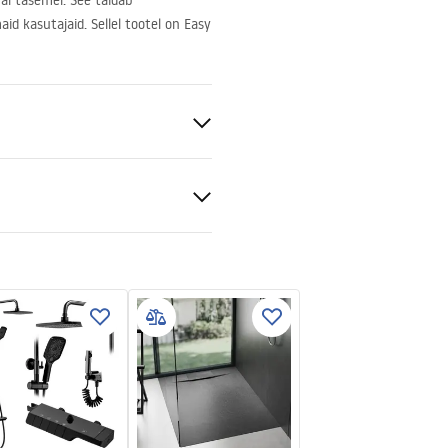
mal tasemel. See täidab
id kasutajaid. Sellel tootel on Easy
ukcja montażu
nt 6mm
kcja_Hugo_double_PL.pdf
ada mõlemale poole
õi põrandal
e