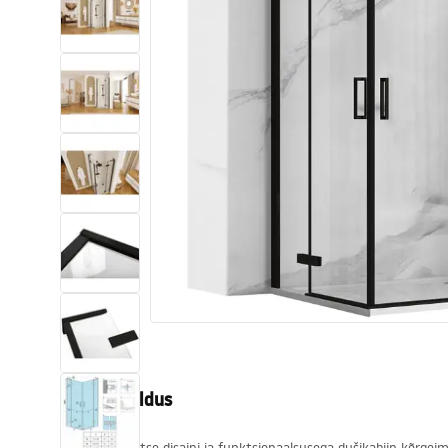
Tualettruumid
Vajub ära
Vannid ja ekraanid
Vannitoa segistid
Vannitoas dušid
Köök
Vannitoa tarvikud
Tootekirjeldus