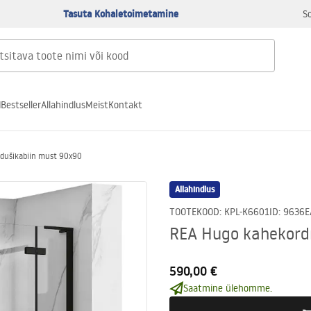
Tasuta Kohaletoimetamine
S
d
Bestseller
Allahindlus
Meist
Kontakt
dušikabiin must 90x90
Allahindlus
TOOTEKOOD
:
KPL-K6601
ID
:
9636
E
REA Hugo kahekord
590,00 €
Saatmine ülehomme.