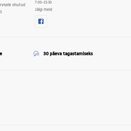
7:00–15:30
rvisele ohutud
Jälgi meid
d.
e
30 päeva tagastamiseks