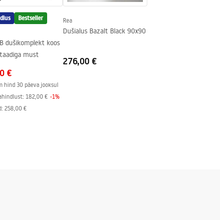
ühel poolel
ndlus
Bestseller
Rea
Dušialus Bazalt Black 90x90
B dušikomplekt koos
taadiga must
276,00 €
0 €
 hind 30 päeva jooksul
ahindlust:
182,00 €
-
1
%
d
:
258,00 €