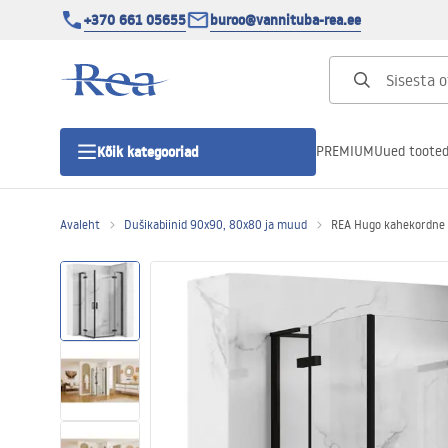
+370 661 05655
buroo@vannituba-rea.ee
PREMIUM
Uued toote
Kõik kategooriad
Avaleht
Dušikabiinid 90x90, 80x80 ja muud
REA Hugo kahekordne 
Dušikabiinid
Duši uks
Vannitoa dušialused
Lineaarne duši äravool