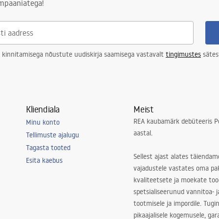
ampaaniatega!
 kinnitamisega nõustute uudiskirja saamisega vastavalt
tingimustes
sätes
Kliendiala
Meist
REA kaubamärk debüteeris Po
Minu konto
aastal.
Tellimuste ajalugu
Tagasta tooted
Sellest ajast alates täiendam
Esita kaebus
vajadustele vastates oma pa
kvaliteetsete ja moekate to
spetsialiseerunud vannitoa- j
tootmisele ja impordile. Tugi
pikaajalisele kogemusele, ga