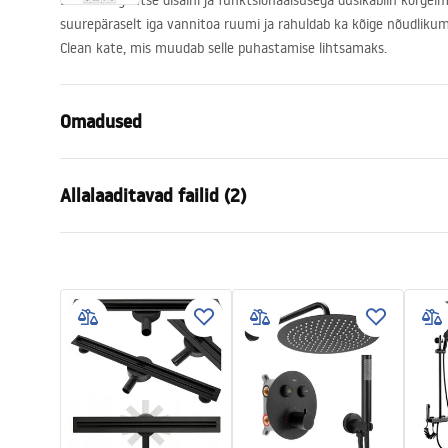
Lihtsa elegantse disaini ja funktsionaalsusega dušikabiin kõrgei
suurepäraselt iga vannitoa ruumi ja rahuldab ka kõige nõudlikuma
Clean kate, mis muudab selle puhastamise lihtsamaks.
Omadused
Suurus (uks x uks)
90x90
Allalaaditavad failid (2)
Värv
Must
Kabiini tüüp
Nurgas
shower manual
Instr
Klaasi värvus
Transpare
shower manual.pdf
Instru
Avamismeetod
Saab kallut
Paigaldamine
Dušialusel v
Kõrgus (mm)
2005
mm
Dušikabiini suund
Universaaln
Garantii
24 kuud