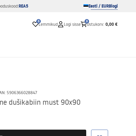
REA5
Eesti / EUR
Blogi
ooduskood:
0
0
0,00 €
Lemmikud
Logi sisse
Ostukorv
:
AN
:
5906366028847
ne dušikabiin must 90x90