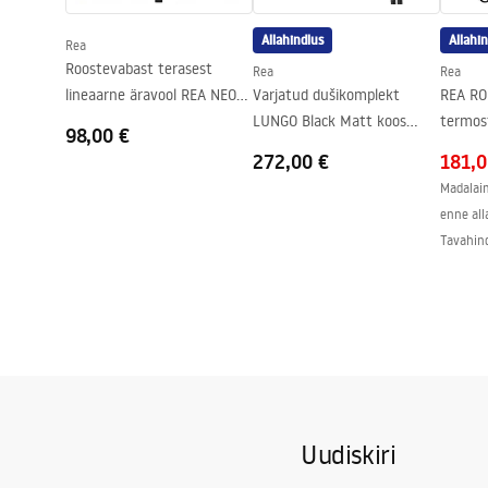
Easy Clean kate
Jah, klaasi 
Allahindlus
Allahi
Rea
Roostevabast terasest
Rea
Rea
lineaarne äravool REA NEO
Varjatud dušikomplekt
REA RO
SLIM PRO must matt 80
LUNGO Black Matt koos
termos
98,00 €
termostaadiga + BOX
272,00 €
181,0
Madalaim
enne all
Tavahin
Uudiskiri