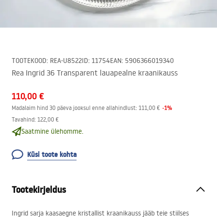
TOOTEKOOD
:
REA-U8522
ID
:
11754
EAN
:
5906366019340
Rea Ingrid 36 Transparent lauapealne kraanikauss
110,00 €
-
1
%
Madalaim hind 30 päeva jooksul enne allahindlust:
111,00 €
Tavahind
:
122,00 €
Saatmine ülehomme.
Küsi toote kohta
Tootekirjeldus
Ingrid sarja kaasaegne kristallist kraanikauss jääb teie stiilses