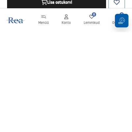
Lisa ostukorvi
0
0
Menüü
Konto
Lemmikud
Ostukorv
Uudiskiri
Olge kursis uudiste ja kampaaniatega!
Registreeru
Oma andmete sisestamise ja kinnitamisega nõustute uudiskirja
saamisega vastavalt
tingimustes
sätestatule.