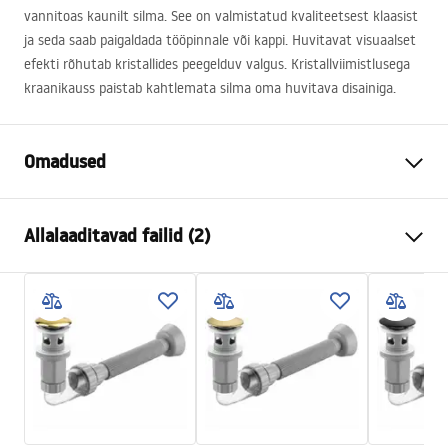
vannitoas kaunilt silma. See on valmistatud kvaliteetsest klaasist
ja seda saab paigaldada tööpinnale või kappi. Huvitavat visuaalset
efekti rõhutab kristallides peegelduv valgus. Kristallviimistlusega
kraanikauss paistab kahtlemata silma oma huvitava disainiga.
Omadused
Paigaldusviis
Tööpinnale
Allalaaditavad failid (2)
Materjal
Karastatud klaas
Värv
Läbipaistev
Kokkupaneku juhised
Lõpeta
Läikiv
Basin.pdf
Pikkus
360
mm
Laius
360
mm
Garantiitingimused
Kõrgus
120
mm
Warranty_Terms_and_Conditions_Basins_-_5.pdf
Sügavus
95
mm