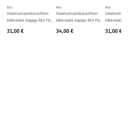
Kuju
Ümmargune
Rea
Rea
Rea
Valamukraanikaussifoon
Valamukraanikaussifoon
Valamukraani
Kraani auk
Ei
klikk-klakk klapiga REA Flow
klikk-klakk klapiga REA Flow
klikk-klakk k
Ülevooluava
Ei
Gold
Brush Gold
Black
31,00 €
34,00 €
31,00 €