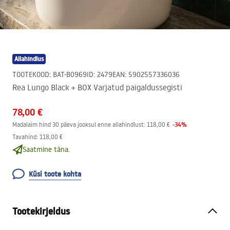
Allahindlus
TOOTEKOOD
:
BAT-B0969
ID
:
2479
EAN
:
5902557336036
Rea Lungo Black + BOX Varjatud paigaldussegisti
78,00 €
-
34
%
Madalaim hind 30 päeva jooksul enne allahindlust:
118,00 €
Tavahind
:
118,00 €
Saatmine täna.
Küsi toote kohta
Tootekirjeldus