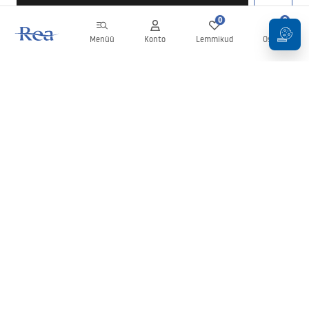
0
0
Menüü
Konto
Lemmikud
Ostukorv
Uudiskiri
Olge kursis uudiste ja kampaaniatega!
Registreeru
Oma andmete sisestamise ja kinnitamisega nõustute uudiskirja
saamisega vastavalt
tingimustes
sätestatule.