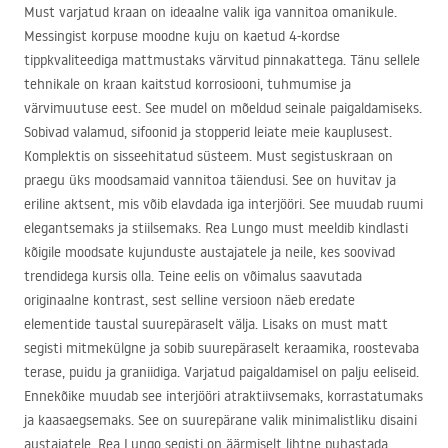
Must varjatud kraan on ideaalne valik iga vannitoa omanikule.
Messingist korpuse moodne kuju on kaetud 4-kordse
tippkvaliteediga mattmustaks värvitud pinnakattega. Tänu sellele
tehnikale on kraan kaitstud korrosiooni, tuhmumise ja
värvimuutuse eest. See mudel on mõeldud seinale paigaldamiseks.
Sobivad valamud, sifoonid ja stopperid leiate meie kauplusest.
Komplektis on sisseehitatud süsteem. Must segistuskraan on
praegu üks moodsamaid vannitoa täiendusi. See on huvitav ja
eriline aktsent, mis võib elavdada iga interjööri. See muudab ruumi
elegantsemaks ja stiilsemaks. Rea Lungo must meeldib kindlasti
kõigile moodsate kujunduste austajatele ja neile, kes soovivad
trendidega kursis olla. Teine eelis on võimalus saavutada
originaalne kontrast, sest selline versioon näeb eredate
elementide taustal suurepäraselt välja. Lisaks on must matt
segisti mitmekülgne ja sobib suurepäraselt keraamika, roostevaba
terase, puidu ja graniidiga. Varjatud paigaldamisel on palju eeliseid.
Ennekõike muudab see interjööri atraktiivsemaks, korrastatumaks
ja kaasaegsemaks. See on suurepärane valik minimalistliku disaini
austajatele. Rea Lungo segisti on äärmiselt lihtne puhastada,