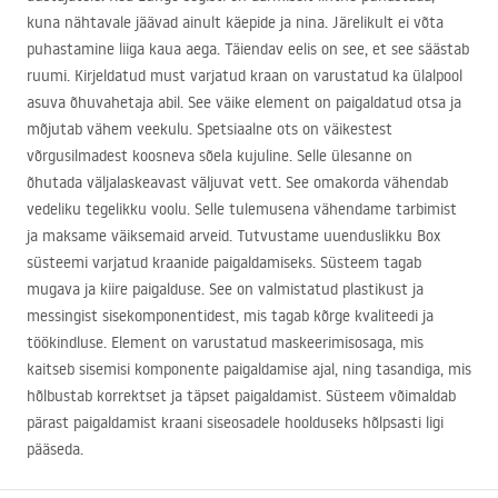
kuna nähtavale jäävad ainult käepide ja nina. Järelikult ei võta
puhastamine liiga kaua aega. Täiendav eelis on see, et see säästab
ruumi. Kirjeldatud must varjatud kraan on varustatud ka ülalpool
asuva õhuvahetaja abil. See väike element on paigaldatud otsa ja
mõjutab vähem veekulu. Spetsiaalne ots on väikestest
võrgusilmadest koosneva sõela kujuline. Selle ülesanne on
õhutada väljalaskeavast väljuvat vett. See omakorda vähendab
vedeliku tegelikku voolu. Selle tulemusena vähendame tarbimist
ja maksame väiksemaid arveid. Tutvustame uuenduslikku Box
süsteemi varjatud kraanide paigaldamiseks. Süsteem tagab
mugava ja kiire paigalduse. See on valmistatud plastikust ja
messingist sisekomponentidest, mis tagab kõrge kvaliteedi ja
töökindluse. Element on varustatud maskeerimisosaga, mis
kaitseb sisemisi komponente paigaldamise ajal, ning tasandiga, mis
hõlbustab korrektset ja täpset paigaldamist. Süsteem võimaldab
pärast paigaldamist kraani siseosadele hoolduseks hõlpsasti ligi
pääseda.