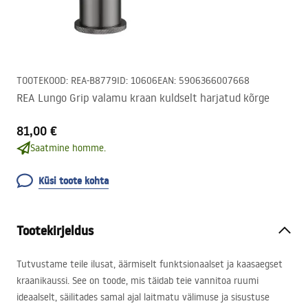
TOOTEKOOD
:
REA-B8779
ID
:
10606
EAN
:
5906366007668
REA Lungo Grip valamu kraan kuldselt harjatud kõrge
81,00 €
Saatmine homme.
Küsi toote kohta
Tootekirjeldus
Tutvustame teile ilusat, äärmiselt funktsionaalset ja kaasaegset
kraanikaussi. See on toode, mis täidab teie vannitoa ruumi
ideaalselt, säilitades samal ajal laitmatu välimuse ja sisustuse