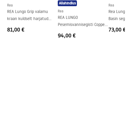
Allahindlus
Ühenduse läbimõõt
3/8 tolli
Rea
Rea
Turvalisuse teave
REA Lungo Grip valamu
Rea
Rea Lungo Co
Garantii
5 aastat
Safety_Information_Faucets.pdf
REA LUNGO
kraan kuldselt harjatud
Basin segisti
Pesemisvannisegisti Copper
kõrge
81,00 €
73,00 €
brushed High
94,00 €