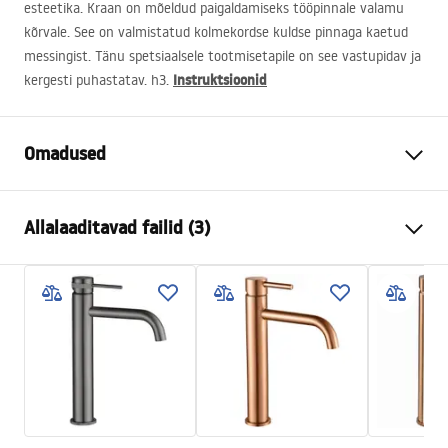
esteetika. Kraan on mõeldud paigaldamiseks tööpinnale valamu
kõrvale. See on valmistatud kolmekordse kuldse pinnaga kaetud
messingist. Tänu spetsiaalsele tootmisetapile on see vastupidav ja
Instruktsioonid
kergesti puhastatav. h3.
Omadused
Kraani tüüp
pesemisbassein
Allalaaditavad failid (3)
Paigaldusviis
Pealt paigaldatav
Värv
Titaan
Garantiitingimused
Vooliku tüüp
Fikseeritud
Warranty_Terms_and_Conditions_Faucets_-_5.pdf
Materjal
Messing
Väljalaskeava ulatus
130
mm
Paigaldusjuhend
Kõrgus
280
mm
faucet.pdf
Kattetehnoloogia
PVD