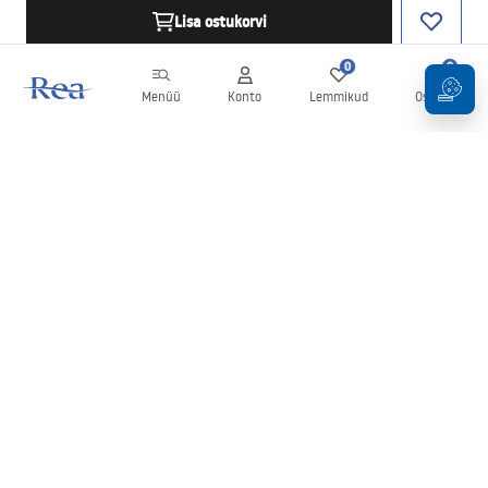
Lisa ostukorvi
0
0
Menüü
Konto
Lemmikud
Ostukorv
Uudiskiri
Olge kursis uudiste ja kampaaniatega!
Registreeru
Oma andmete sisestamise ja kinnitamisega nõustute uudiskirja
saamisega vastavalt
tingimustes
sätestatule.