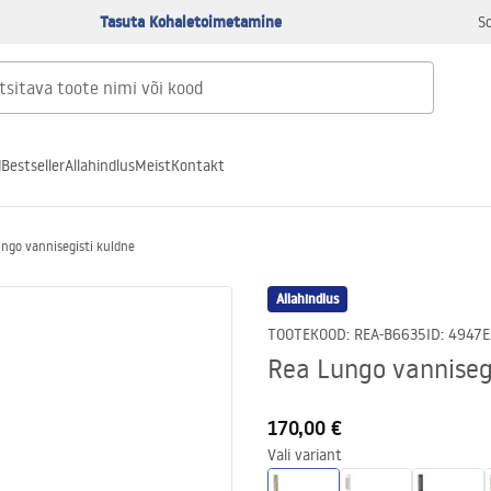
Tasuta Kohaletoimetamine
S
d
Bestseller
Allahindlus
Meist
Kontakt
ngo vannisegisti kuldne
Allahindlus
TOOTEKOOD
:
REA-B6635
ID
:
4947
E
Rea Lungo vanniseg
170,00 €
Vali variant