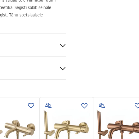
mis täidab teie vannitoa ruumi
eetika. Segisti sobib seinale
ist. Tänu spetsiaalsele
aldatav
tiitingimused
nty_Terms_and_Conditions_
S
s_-_5.pdf