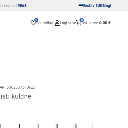
REA5
Eesti / EUR
Blogi
ooduskood:
0
0
0,00 €
Lemmikud
Logi sisse
Ostukorv
:
AN
:
5902557349623
isti kuldne