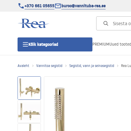
+370 661 05655
buroo@vannituba-rea.ee
PREMIUM
Uued toote
Kõik kategooriad
Avaleht
Vannitoa segistid
Segistid, vann ja seinasegistid
Rea Lu
Dušikabiinid
Duši uks
Vannitoa dušialused
Lineaarne duši äravool