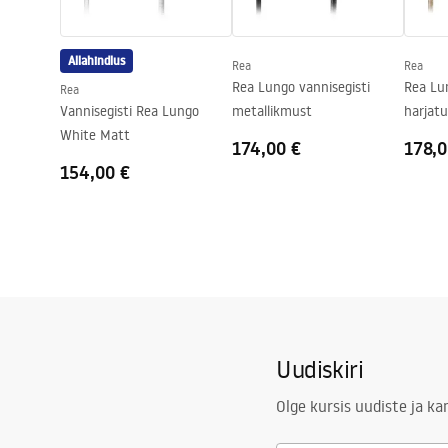
Ühenduse läbimõõt
1/2 tolli
Ühenduste vahekaugus
150
mm
Allahindlus
Rea
Rea
Garantii
5 aastat
Rea Lungo vannisegisti
Rea Lun
Rea
Vannisegisti Rea Lungo
metallikmust
harjatu
White Matt
174,00 €
178,0
154,00 €
Uudiskiri
Olge kursis uudiste ja k