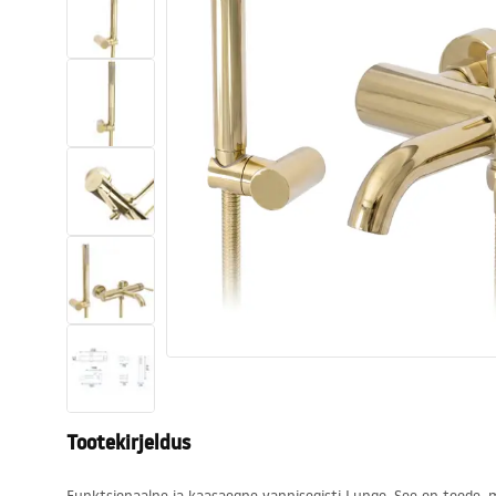
Tualettruumid
Vajub ära
Vannid ja ekraanid
Vannitoa segistid
Vannitoas dušid
Köök
Vannitoa tarvikud
Tootekirjeldus