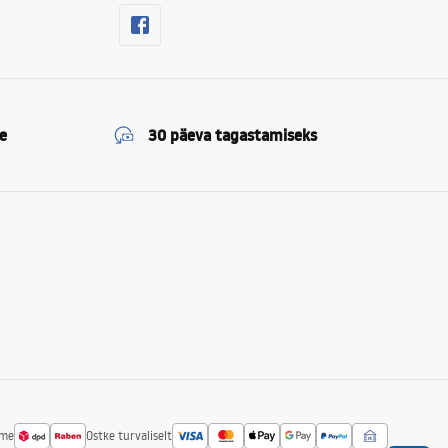
e
30 päeva tagastamiseks
ime
Ostke turvaliselt