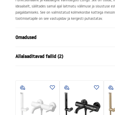
Funktsionaalne ja kaasaegne vannisegisti Lungo. See on toode, 
ideaalselt, säilitades samal ajal laitmatu välimuse ja sisustuse est
paigaldamiseks. See on valmistatud kolmekordse kattega messing
tootmisetapile on see vastupidav ja kergesti puhastatav.
Omadused
Kraani tüüp
vann
Allalaaditavad failid (2)
Paigaldusviis
Seinale paig
Värv
Kuld
Garan
Vooliku tüüp
Fikseeritud
Kokkupaneku juhised
Warra
Faucet.pdf
Materjal
Messing, AB
Faucet
Väljalaskeava ulatus
190
mm
Kõrgus
45
mm
Kattetehnoloogia
PVD