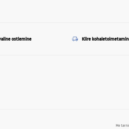
valine ostlemine
Kiire kohaletoimetamin
Me tarn