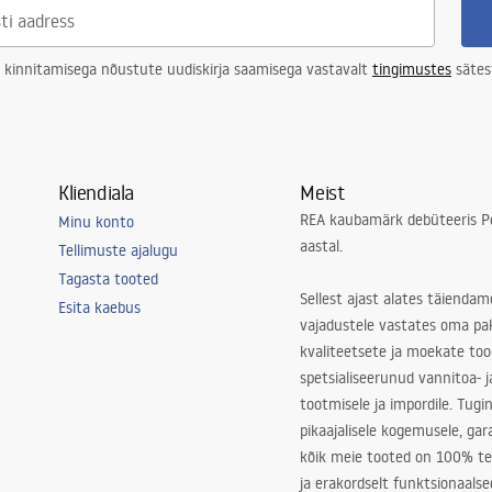
 kinnitamisega nõustute uudiskirja saamisega vastavalt
tingimustes
sätes
Kliendiala
Meist
REA kaubamärk debüteeris Po
Minu konto
aastal.
Tellimuste ajalugu
Tagasta tooted
Sellest ajast alates täiendam
Esita kaebus
vajadustele vastates oma pa
kvaliteetsete ja moekate to
spetsialiseerunud vannitoa- j
tootmisele ja impordile. Tugi
pikaajalisele kogemusele, ga
kõik meie tooted on 100% te
ja erakordselt funktsionaalse