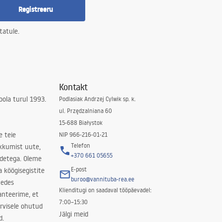
Registreeru
tatule.
Kontakt
ola turul 1993.
Podlasiak Andrzej Cylwik sp. k.
ul. Przędzalniana 60
15-688 Białystok
e teie
NIP 966-216-01-21
Telefon
kkumist uute,
+370 661 05655
odetega. Oleme
E-post
a köögisegistite
buroo@vannituba-rea.ee
nedes
Klienditugi on saadaval tööpäevadel:
ranteerime, et
7:00–15:30
rvisele ohutud
Jälgi meid
d.