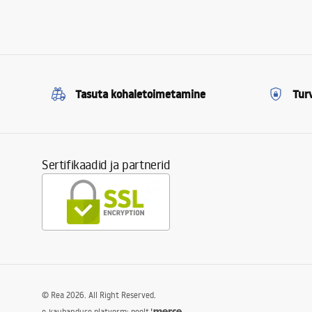
Tasuta kohaletoimetamine
Tur
Sertifikaadid ja partnerid
©
Rea
2026
. All Right Reserved.
e-kaubanduse platvorm: poolt