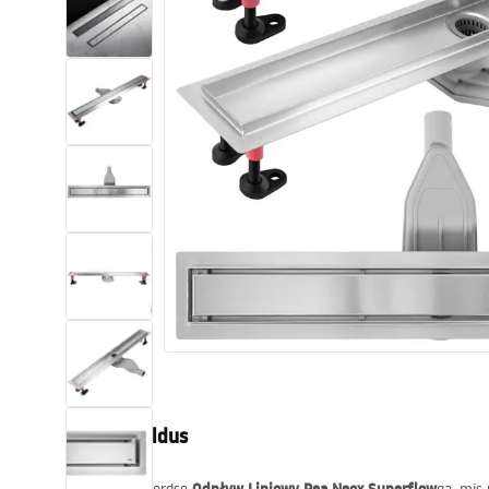
Tualettruumid
Vajub ära
Vannid ja ekraanid
Vannitoa segistid
Vannitoas dušid
Köök
Vannitoa tarvikud
Tootekirjeldus