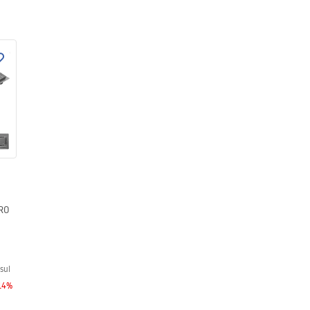
PRO
sul
14
%