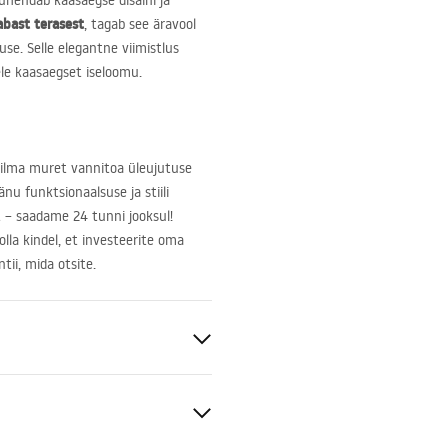
 ühendab kaasaegse disaini ja
bast terasest
, tagab see äravool
se. Selle elegantne viimistlus
lele kaasaegset iseloomu.
 ilma muret vannitoa üleujutuse
u funktsionaalsuse ja stiili
t – saadame 24 tunni jooksul!
lla kindel, et investeerite oma
tii, mida otsite.