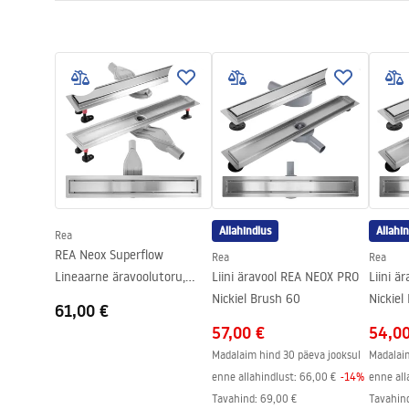
Äravoolu pikkus (cm)
70
Kokkupaneku juhised
Drenaažimaterjal
AISI 304 roos
LINEAR-3.pdf
Värv
Harjatud tera
Kraanikaussi tüüp
ühepoolne pla
Mahutavus
0,45 l/s
Kest
Nano Flex
Garantii
Teraskonstru
elementide p
Allahindlus
Allahi
Rea
REA Neox Superflow
Rea
Rea
Lineaarne äravoolutoru,
Liini äravool REA NEOX PRO
Liini ä
HARJAS TERAS 50
Nickiel Brush 60
Nickiel
61,00 €
57,00 €
54,0
Madalaim hind 30 päeva jooksul
Madalaim
enne allahindlust:
66,00 €
-
14
%
enne all
Tavahind
:
69,00 €
Tavahin