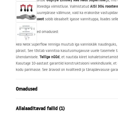
Odpływ Liniowy Rea Neox Superflow
Tutvuge erakordse
ga, mis
AISI
304 roosteva
kõrgeima kvaliteediga viimistluse. Valmistatud
mitte ainult suurepärase välimuse, vaid ka erakordse vastupidavu
harjatud terasest
sobib ideaalselt igasse vannituppa, lisades sel
Toote peamised omadused:
Rea Neox Superflow renniga muutub iga vanniskäik naudinguks,
pärast. See tõstab vannitoa kasutusmugavuse uuele tasemele tän
Tellige nüüd
ühendamisele.
, et nautida kiiret kohaletoimetamis
Kasutage 10-aastast garantiid konstruktsiooni veekindlusele, et o
kodu parimasse. See äravool on kvaliteedi ja tänapäevasuse garan
Omadused
Drenaaži tüüp
Regulaarne
Allalaaditavad failid (1)
Kraanikaussi tüüp
niski 360°