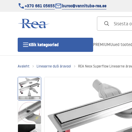
+370 661 05655
buroo@vannituba-rea.ee
PREMIUM
Uued toote
Kõik kategooriad
Avaleht
Lineaarne duši äravool
REA Neox Superflow Lineaarne ära
Dušikabiinid
Duši uks
Vannitoa dušialused
Lineaarne duši äravool