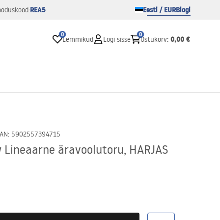
REA5
Eesti / EUR
Blogi
ooduskood:
0
0
0,00 €
Lemmikud
Logi sisse
Ostukorv
:
AN
:
5902557394715
 Lineaarne äravoolutoru, HARJAS