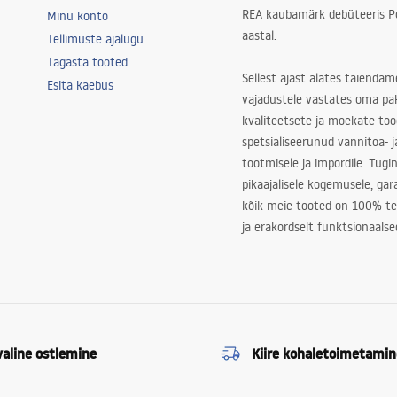
REA kaubamärk debüteeris Po
Minu konto
aastal.
Tellimuste ajalugu
Tagasta tooted
Sellest ajast alates täiendam
Esita kaebus
vajadustele vastates oma pa
kvaliteetsete ja moekate to
spetsialiseerunud vannitoa- j
tootmisele ja impordile. Tugi
pikaajalisele kogemusele, ga
kõik meie tooted on 100% te
ja erakordselt funktsionaalse
valine ostlemine
Kiire kohaletoimetamin