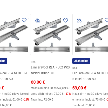
tevaba teras
s
adi sisestamiseks
ktsiooni puhul 120 kuud, muude
uhul 24 kuud
ndlus
Allahindlus
Rea
Liini äravool REA NEOX PRO
Rea
ravool REA NEOX PRO
Nickiel Brush 70
Liini äravool REA NEOX 
 Brush 50
Nickiel Brush 80
60,00 €
0 €
63,00 €
Madalaim hind 30 päeva jooksul
 hind 30 päeva jooksul
enne allahindlust:
72,00 €
-
17
%
Madalaim hind 30 päeva jook
ahindlust:
61,00 €
-
11
%
Tavahind
:
72,00 €
enne allahindlust:
73,00 €
-
d
:
67,00 €
Tavahind
:
76,00 €