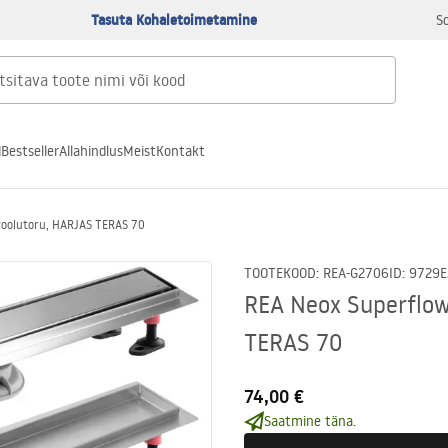
Tasuta Kohaletoimetamine
S
d
Bestseller
Allahindlus
Meist
Kontakt
voolutoru, HARJAS TERAS 70
TOOTEKOOD
:
REA-G2706
ID
:
9729
E
REA Neox Superflow
TERAS 70
74,00 €
Saatmine täna.