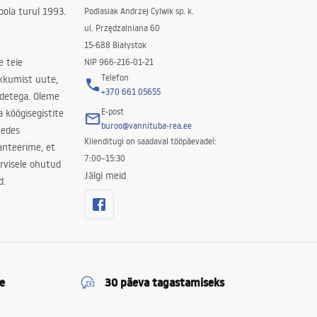
ola turul 1993.
Podlasiak Andrzej Cylwik sp. k.
ul. Przędzalniana 60
15-688 Białystok
e teie
NIP 966-216-01-21
Telefon
kkumist uute,
+370 661 05655
odetega. Oleme
E-post
a köögisegistite
buroo@vannituba-rea.ee
nedes
Klienditugi on saadaval tööpäevadel:
ranteerime, et
7:00–15:30
rvisele ohutud
Jälgi meid
d.
e
30 päeva tagastamiseks