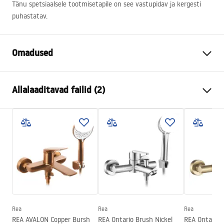
Tänu spetsiaalsele tootmisetapile on see vastupidav ja kergesti
puhastatav.
Omadused
Kraani tüüp
vann
Allalaaditavad failid (2)
Paigaldusviis
Seinale paigaldatav
Värv
Harjatud teras
Kokkupaneku juhised
Vooliku tüüp
Fikseeritud
Faucet.pdf
Materjal
Messing, ABS
Väljalaskeava ulatus
165
mm
Garantiitingimused
Kõrgus
80
mm
Warranty_Terms_and_Conditions_Faucets_-_5.pdf
Kattetehnoloogia
PVD
Ühenduse läbimõõt
1/2 tolli
Rea
Rea
Rea
REA AVALON Copper Bursh
REA Ontario Brush Nickel
REA Ontario 
Ühenduste vahekaugus
150
mm