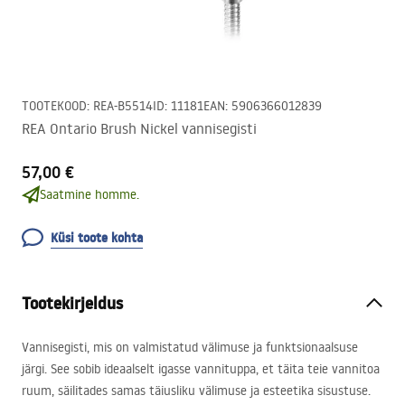
TOOTEKOOD
:
REA-B5514
ID
:
11181
EAN
:
5906366012839
REA Ontario Brush Nickel vannisegisti
57,00 €
Saatmine homme.
Küsi toote kohta
Tootekirjeldus
Vannisegisti, mis on valmistatud välimuse ja funktsionaalsuse
järgi. See sobib ideaalselt igasse vannituppa, et täita teie vannitoa
ruum, säilitades samas täiusliku välimuse ja esteetika sisustuse.