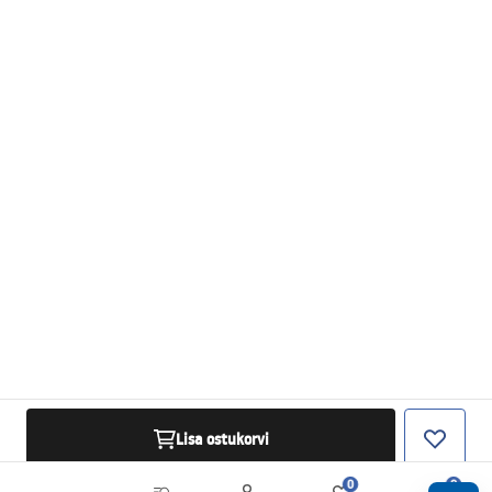
Lisa ostukorvi
0
0