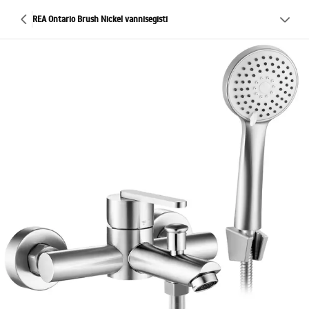
REA Ontario Brush Nickel vannisegisti