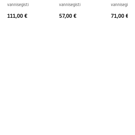
vannisegisti
vannisegisti
vannisegisti
Garantii
5 aastat
111,00 €
57,00 €
71,00 €