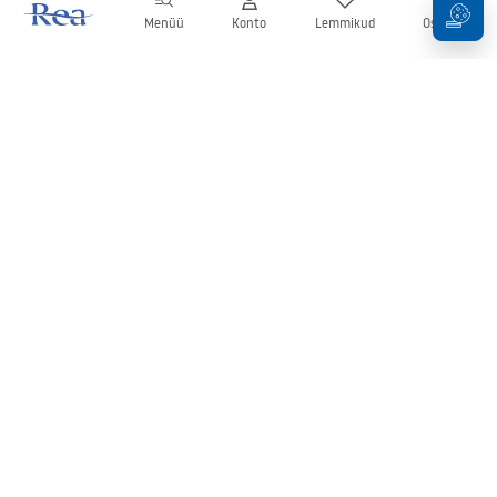
Menüü
Konto
Lemmikud
Ostukorv
Uudiskiri
Olge kursis uudiste ja kampaaniatega!
Registreeru
Oma andmete sisestamise ja kinnitamisega nõustute uudiskirja
saamisega vastavalt
tingimustes
sätestatule.