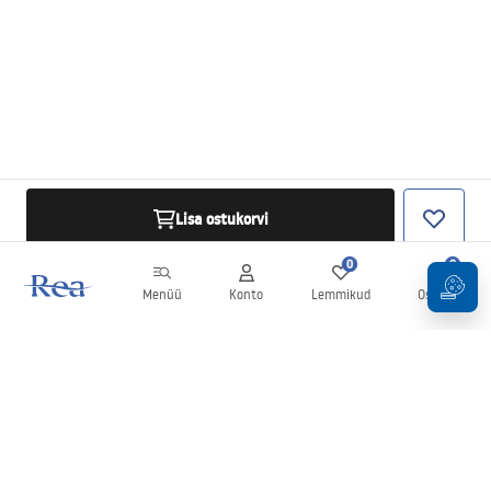
Lisa ostukorvi
0
0
Menüü
Konto
Lemmikud
Ostukorv
Uudiskiri
Olge kursis uudiste ja kampaaniatega!