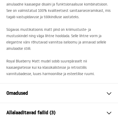
ainulaadne kaasaegse disaini ja funktsionaalsuse kombinatsioon.
See on valmistatud 100% kvaliteetsest sanitaarseceramikast, mis
tagab vastupidavuse ja töökindluse aastateks.
Sügavas mustikatoonis matt pind on kriimustuste- ja
mustuskindel ning väga lihtne hooldada. Selle lihtne vorm ja
elegantne värv rõhutavad vannitoa iseloomu ja annavad sellele
ainulaadse stiili.
Royal Blueberry Matt mudel sobib suurepäraselt nii
kaasaegsetesse kui ka klassikalistesse ja retrostiilis
vannitubadesse, luues harmoonilise ja esteetilise ruumi.
Omadused
Paigaldusviis
Tööpinnale
Allalaaditavad failid (3)
Materjal
Sanitaartehniline keraamika