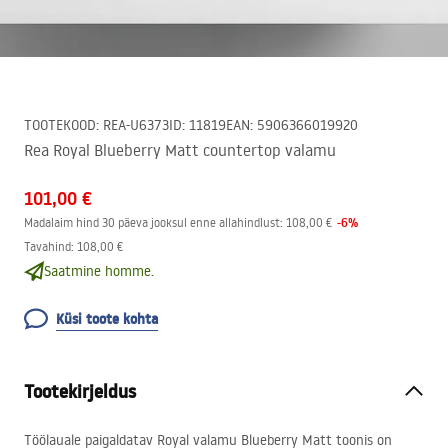
TOOTEKOOD
:
REA-U6373
ID
:
11819
EAN
:
5906366019920
Rea Royal Blueberry Matt countertop valamu
101,00 €
-
6
%
Madalaim hind 30 päeva jooksul enne allahindlust:
108,00 €
Tavahind
:
108,00 €
Saatmine homme.
Küsi toote kohta
Tootekirjeldus
Töölauale paigaldatav Royal valamu Blueberry Matt toonis on