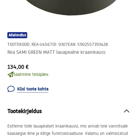
Allahindlus
TOOTEKOOD
:
REA-U4567
ID
:
9307
EAN
:
5902557393428
Rea SAMI GREEN MATT lauapealne kraanikauss
134,00 €
Saatmine teisipäev.
Küsi toote kohta
Tootekirjeldus
Esitleme teile lauapealset kraanikaussi, mis annab teie vannitoale
kaasaegse ilme ja kõrge funktsionaalsuse. Valamu on valmistatud