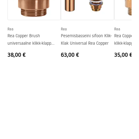
Garantiitingimused
Kõrgus
135
mm
Warranty_Terms_and_Conditions_Basins_-_5.pdf
Sügavus
110
mm
Kuju
Ümmargune
Rea
Rea
Rea
Rea Copper Brush
Pesemisbasseini sifoon Klik-
Rea Copper u
Kraani auk
Ei
universaalne klikk-klapp
Klak Universal Rea Copper
klikk-klapp k
Ülevooluava
Ei
kraanikaus side stopper
stopper
38,00 €
63,00 €
35,00 €