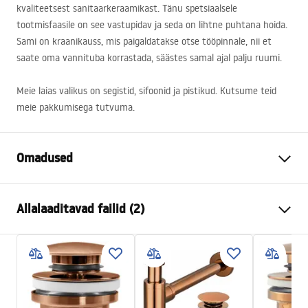
kvaliteetsest sanitaarkeraamikast. Tänu spetsiaalsele
tootmisfaasile on see vastupidav ja seda on lihtne puhtana hoida.
Sami on kraanikauss, mis paigaldatakse otse tööpinnale, nii et
saate oma vannituba korrastada, säästes samal ajal palju ruumi.
Meie laias valikus on segistid, sifoonid ja pistikud. Kutsume teid
meie pakkumisega tutvuma.
Omadused
Paigaldusviis
Tööpinnale
Allalaaditavad failid (2)
Materjal
Sanitaartehniline keraamika
Värv
Roheline
Kokkupaneku juhised
Lõpeta
Matt
Basin.pdf
Pikkus
370
mm
Laius
370
mm