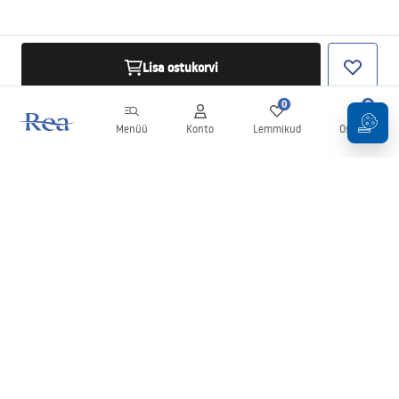
Lisa ostukorvi
0
0
Menüü
Konto
Lemmikud
Ostukorv
Uudiskiri
Olge kursis uudiste ja kampaaniatega!
Registreeru
Oma andmete sisestamise ja kinnitamisega nõustute uudiskirja