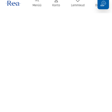
Menüü
Konto
Lemmikud
Ostukorv
Uudiskiri
Olge kursis uudiste ja kampaaniatega!
Registreeru
Oma andmete sisestamise ja kinnitamisega nõustute uudiskirja
saamisega vastavalt
tingimustes
sätestatule.