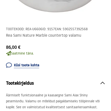
TOOTEKOOD
:
REA-U6606
ID
:
9157
EAN
:
5902557392568
Rea Sami Nature Marble countertop valamu
86,00 €
Saatmine täna.
Küsi toote kohta
Tootekirjeldus
Äärmiselt funktsionaalne ja kaasaegne Sami Aiax Shiny
pesemisnõu. Valamu on mõeldud paigaldamiseks tööpinnale või
kapile. See on valmistatud kvaliteetsest sanitaarkeraamikast.