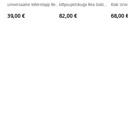
universaalne klikk-klapp Rea
klõpsupistikuga Rea Gold
Klak Univers
Ülevooluava
Ei
Gold Brushed
Brushed
39,00 €
82,00 €
68,00 €