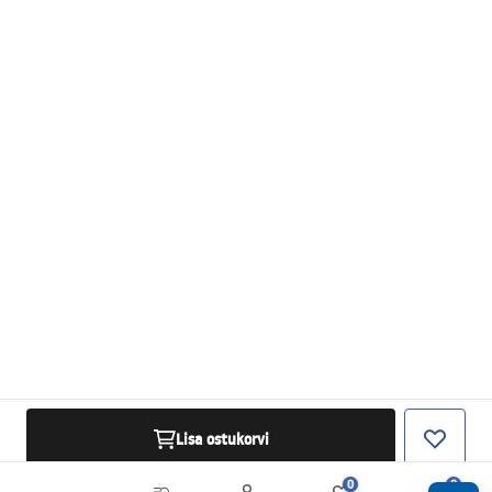
Lisa ostukorvi
0
0