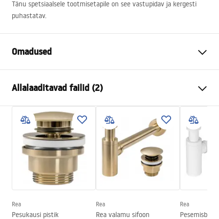
Tänu spetsiaalsele tootmisetapile on see vastupidav ja kergesti
puhastatav.
Omadused
Paigaldusviis
Tööpinnale
Allalaaditavad failid (2)
Materjal
Sanitaartehniline keraamika
Värv
Kivikujundus
Kokkupaneku juhised
Lõpeta
Läikiv
Basin.pdf
Pikkus
355
mm
Laius
355
mm
Garantiitingimused
Kõrgus
120
mm
Warranty_Terms_and_Conditions_Basins_-_5.pdf
Sügavus
100
mm
Kuju
Ümmargune
Rea
Rea
Rea
Pesukausi pistik
Rea valamu sifoon
Pesemisbassei
Kraani auk
Ei