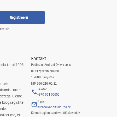
Registreeru
tatule.
Kontakt
ola turul 1993.
Podlasiak Andrzej Cylwik sp. k.
ul. Przędzalniana 60
15-688 Białystok
e teie
NIP 966-216-01-21
Telefon
kkumist uute,
+370 661 05655
odetega. Oleme
E-post
a köögisegistite
buroo@vannituba-rea.ee
nedes
Klienditugi on saadaval tööpäevadel:
ranteerime, et