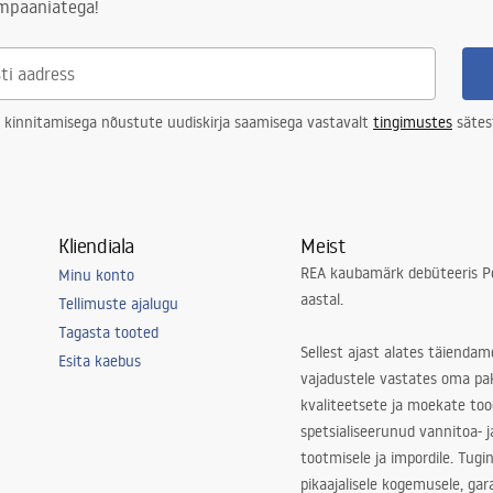
ampaaniatega!
 kinnitamisega nõustute uudiskirja saamisega vastavalt
tingimustes
sätes
Kliendiala
Meist
REA kaubamärk debüteeris Po
Minu konto
aastal.
Tellimuste ajalugu
Tagasta tooted
Sellest ajast alates täiendam
Esita kaebus
vajadustele vastates oma pa
kvaliteetsete ja moekate to
spetsialiseerunud vannitoa- j
tootmisele ja impordile. Tugi
pikaajalisele kogemusele, ga