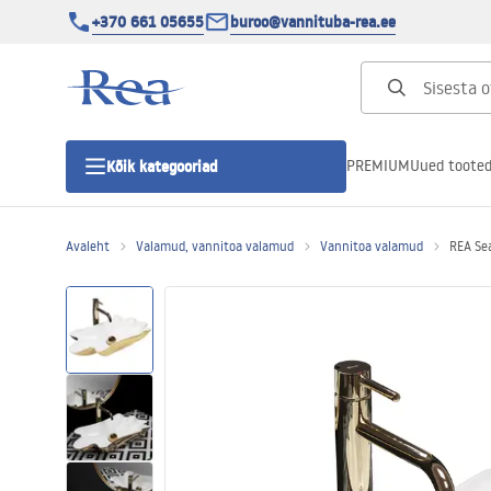
+370 661 05655
buroo@vannituba-rea.ee
PREMIUM
Uued toote
Kõik kategooriad
Avaleht
Valamud, vannitoa valamud
Vannitoa valamud
REA Sea
Dušikabiinid
Duši uks
Vannitoa dušialused
Lineaarne duši äravool