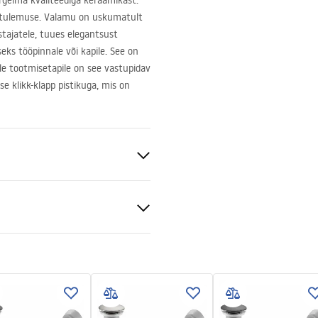
õrgeima kvaliteediga keraamikast.
pptulemuse. Valamu on uskumatult
stajatele, tuues elegantsust
eks tööpinnale või kapile. See on
le tootmisetapile on see vastupidav
e klikk-klapp pistikuga, mis on
niline keraamika
e
tiitingimused
nty_Terms_and_Conditions_
_-_5.pdf