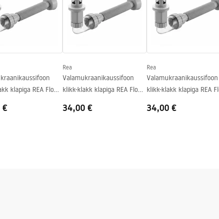
line
Rea
Rea
kraanikaussifoon
Valamukraanikaussifoon
Valamukraanikaussifoon
lakk klapiga REA Flow
klikk-klakk klapiga REA Flow
klikk-klakk klapiga REA F
Brush Nickel
Titan
 €
34,00 €
34,00 €