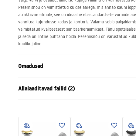
Valge värvi ja ovaalse, lainelise kujuga valamu on valmistatud k
Pesemisnõu on viimistletud kuldse äärega, mis annab kauni lõ
atraktiivne silmale, see on ideaalne ebastandardsete vormide au
vannitoa kujundusse kodus ja kontoris. Valamu sobib paigaldamis
valmistatud kvaliteetsest sanitaarkeraamikast. Tänu spetsiaalse
ja seda on lihtne puhtana hoida. Pesemisnõu on varustatud kulds
kuulikujuline.
Omadused
Paigaldusviis
Tööpinnale
Allalaaditavad failid (2)
Materjal
Sanitaarteh
Värv
Valge/Kuldn
Garan
Lõpeta
Läikiv
Kokkupaneku juhised
Warra
Basin.pdf
Pikkus
620
mm
Basins
Laius
330
mm