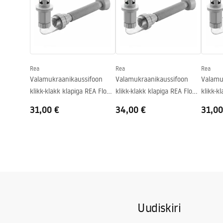
Kõrgus
115
mm
Sügavus
95
mm
Kuju
Asümmeetri
Kraani auk
Ei
Rea
Rea
Rea
Ülevooluava
Ei
Valamukraanikaussifoon
Valamukraanikaussifoon
Valamu
klikk-klakk klapiga REA Flow
klikk-klakk klapiga REA Flow
klikk-k
Gold
Brush Gold
Black
31,00 €
34,00 €
31,00
Uudiskiri