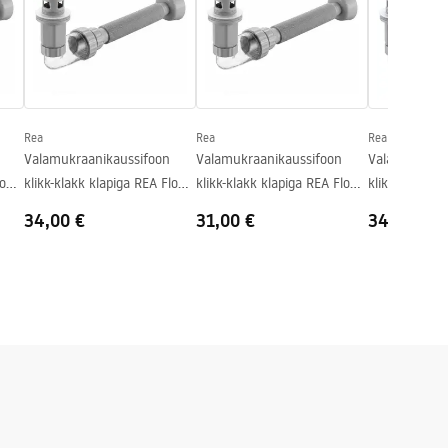
Rea
Rea
Rea
Valamukraanikaussifoon
Valamukraanikaussifoon
Valamukraani
low
klikk-klakk klapiga REA Flow
klikk-klakk klapiga REA Flow
klikk-klakk k
Brush Copper
White
Chrome
34,00 €
31,00 €
34,00 €