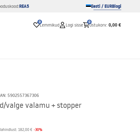
REA5
Eesti / EUR
Blogi
ooduskood:
0
0
0,00 €
Lemmikud
Logi sisse
Ostukorv
:
EAN
:
5902557367306
ld/valge valamu + stopper
-
30
%
lahindlust:
182,00 €