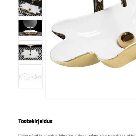
Tualettruumid
Vajub ära
Vannid ja ekraanid
Vannitoa segistid
Vannitoas dušid
Köök
Vannitoa tarvikud
Tootekirjeldus