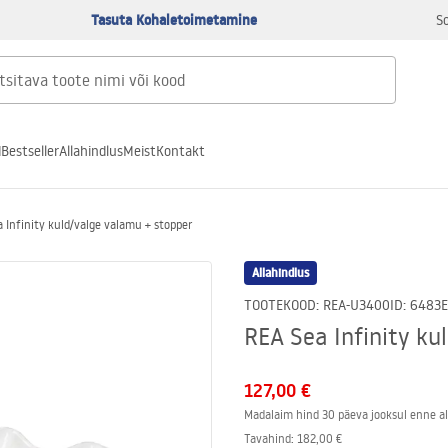
Tasuta Kohaletoimetamine
S
d
Bestseller
Allahindlus
Meist
Kontakt
 Infinity kuld/valge valamu + stopper
Allahindlus
TOOTEKOOD
:
REA-U3400
ID
:
6483
REA Sea Infinity ku
127,00 €
Madalaim hind 30 päeva jooksul enne al
Tavahind
:
182,00 €