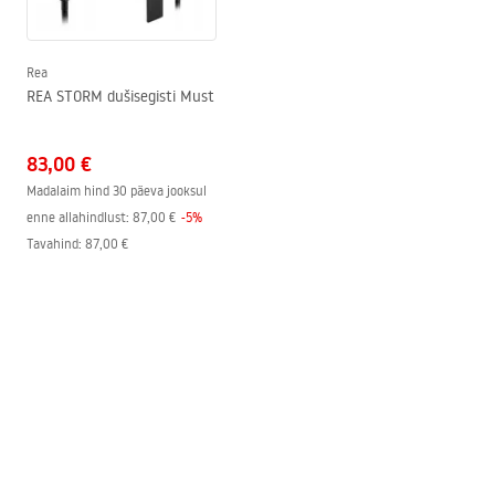
faucet.pdf
Kattetehnoloogia
Electroplating
Ühenduse läbimõõt
3/8 tolli
Rea
Turvalisuse teave
REA STORM dušisegisti Must
Garantii
5 aastat
Safety_Information_Faucets.pdf
83,00 €
Madalaim hind 30 päeva jooksul
enne allahindlust:
87,00 €
-
5
%
Tavahind
:
87,00 €