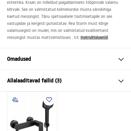
esteetika. Kraan on mõeldud paigaldamiseks tööpinnale valamu
kõrvale. See on valmistatud kolmekordse musta värvikihiga
kaetud messingist. Tänu spetsiaalsele tootmisetapile on see
vastupidav ja kergesti puhastatav. Rea Storm must kõrge
valamusegisti on mudel, mis on valmistatud kvaliteetsest
Instruktsioonid
messingist mustas mattviimistluses . h3.
Omadused
Kraani tüüp
pesemisbassein
Allalaaditavad failid (3)
Paigaldusviis
Pealt paigaldatav
Värv
Must
Garantiitingimused
Vooliku tüüp
Fikseeritud
Warranty_Terms_and_Conditions_Faucets_-_5.pdf
Materjal
Messing
Väljalaskeava ulatus
135
mm
Paigaldusjuhend
Kõrgus
295
mm